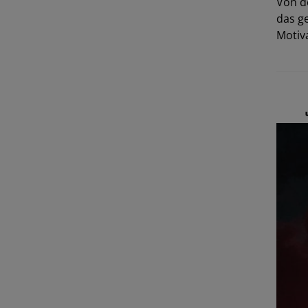
Von d
das g
Motiv