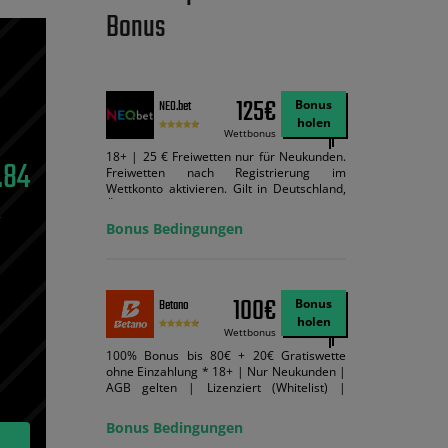
Bonus
125€
NEO.bet
Bonus
holen
Wettbonus
18+ | 25 € Freiwetten nur für Neukunden.
.84
Freiwetten nach Registrierung im
Wettkonto aktivieren. Gilt in Deutschland,
Österreich und Luxemburg.
Mindesteinzahlung: 10€. Einzahlung und
Bonus Bedingungen
Bonus 5x in 100 Tagen mit Mindestquote
1,5 umsetzen. Maximaler Umsatz:
Bonusbetrag pro Wette. Bedingungen
können geändert werden. AGB gelten.
100€
Lizenziert; Hilfe bei Suchtrisiken: buwei.de.
Betano
Bonus
holen
Wettbonus
100% Bonus bis 80€ + 20€ Gratiswette
ohne Einzahlung * 18+ | Nur Neukunden |
AGB gelten | Lizenziert (Whitelist) |
Suchtrisiko | Hilfe unter
buwei.de
Bonus Bedingungen