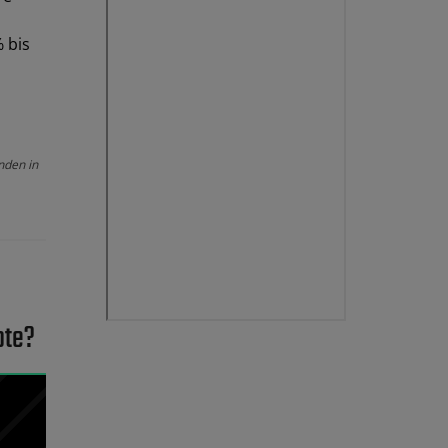
 bis
nden in
ote?