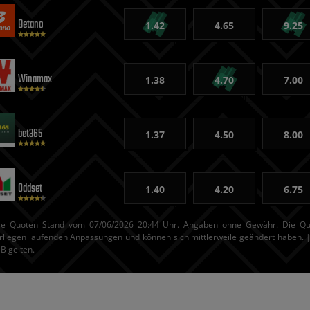
Betano
1.42
4.65
9.25
Winamax
1.38
4.70
7.00
bet365
1.37
4.50
8.00
Oddset
1.40
4.20
6.75
lle Quoten Stand vom
07/06/2026 20:44
Uhr. Angaben ohne Gewähr. Die Qu
rliegen laufenden Anpassungen und können sich mittlerweile geändert haben. 
B gelten.