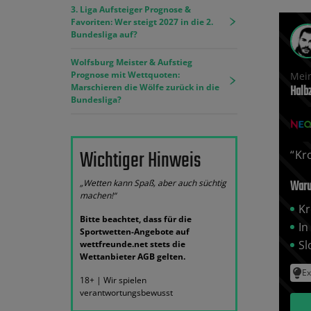
3. Liga Aufsteiger Prognose &
3. Liga Tipps
Favoriten: Wer steigt 2027 in die 2.
Alle 
3. Liga Meister
NEO.bet Freiwetten
Bundesliga auf?
DFB Pokal Tipps
Wolfsburg Meister & Aufstieg
DFB-Pokal Quoten
Oddset Quotenboost
Prognose mit Wettquoten:
Mei
Marschieren die Wölfe zurück in die
Halb
Frauen Fussball Tipps
Bundesliga?
Champions League Quoten
Tipico Promo Code
Wichtiger Hinweis
Kro
Europa League Quoten
„Wetten kann Spaß, aber auch süchtig
Waru
Premier League Meister
machen!“
Kr
Bitte beachtet, dass für die
In
Sportwetten-Angebote auf
Sl
wettfreunde.net stets die
Wettanbieter AGB gelten.
Ex
18+ | Wir spielen
verantwortungsbewusst