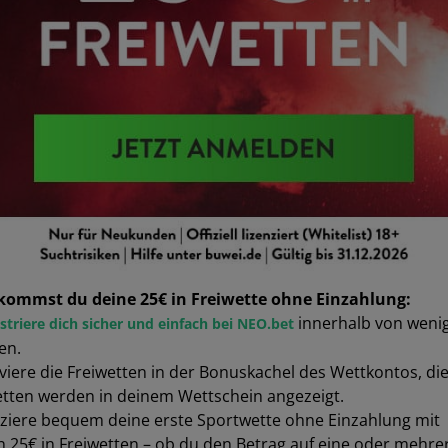
kommst du deine 25€ in Freiwette ohne Einzahlung:
innerhalb von weni
striere dich sicher und einfach bei NEO.bet
en.
iviere die Freiwetten in der Bonuskachel des Wettkontos, di
etten werden in deinem Wettschein angezeigt.
atziere bequem deine erste Sportwette ohne Einzahlung mit
n 25€ in Freiwetten – ob du den Betrag auf eine oder mehre