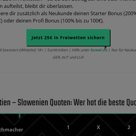
 aufteilst, bleibt dir überlassen.
here dir zusätzlich als Neukunde deinen Starter Bonus (200%
) oder deinen Profi Bonus (100% bis zu 100€).
Jetzt 25€ in Freiwetten sichern
ll lizenziert (Whitelist) 18+ | Suchtrisiken | Hilfe unter
buwei.de
| Nur für Neuku
GER, AUT und LUX
tien – Slowenien Quoten: Wer hat die beste Qu
1
X
2
chmacher