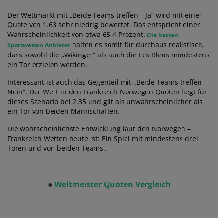
Der Wettmarkt mit „Beide Teams treffen – Ja“ wird mit einer
Quote von 1.63 sehr niedrig bewertet. Das entspricht einer
Wahrscheinlichkeit von etwa 65,4 Prozent.
Die besten
halten es somit für durchaus realistisch,
Sportwetten Anbieter
dass sowohl die „Wikinger“ als auch die Les Bleus mindestens
ein Tor erzielen werden.
Interessant ist auch das Gegenteil mit „Beide Teams treffen –
Nein“. Der Wert in den Frankreich Norwegen Quoten liegt für
dieses Szenario bei 2.35 und gilt als unwahrscheinlicher als
ein Tor von beiden Mannschaften.
Die wahrscheinlichste Entwicklung laut den Norwegen –
Frankreich Wetten heute ist: Ein Spiel mit mindestens drei
Toren und von beiden Teams..
●
Weltmeister Quoten Vergleich