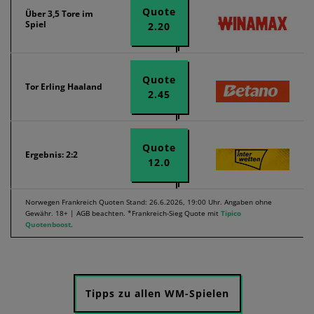
Quote
Über 3,5 Tore im
Spiel
2.20
Quote
Tor Erling Haaland
2.45
Quote
Ergebnis: 2:2
12.0
Norwegen Frankreich Quoten Stand: 26.6.2026, 19:00 Uhr. Angaben ohne
Gewähr. 18+ | AGB beachten. *Frankreich-Sieg Quote mit
Tipico
Quotenboost
.
Tipps zu allen WM-Spielen