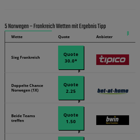
5 Norwegen – Frankreich Wetten mit Ergebnis Tipp
Wette
Quote
Anbieter
Quote
Sieg Frankreich
30.0*
Quote
Doppelte Chance
Norwegen (1X)
2.25
Quote
Beide Teams
treffen
1.50