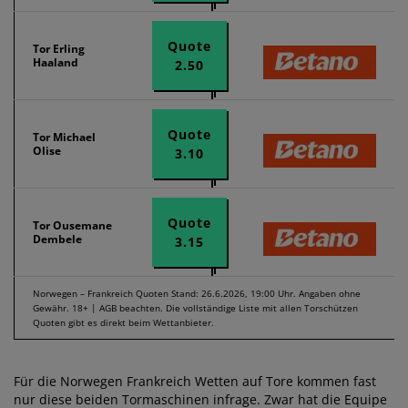
Quote
Tor Erling
Haaland
2.50
Quote
Tor Michael
Olise
3.10
Quote
Tor Ousemane
Dembele
3.15
Norwegen – Frankreich Quoten Stand: 26.6.2026, 19:00 Uhr. Angaben ohne
Gewähr. 18+ | AGB beachten. Die vollständige Liste mit allen Torschützen
Quoten gibt es direkt beim Wettanbieter.
Für die Norwegen Frankreich Wetten auf Tore kommen fast
nur diese beiden Tormaschinen infrage. Zwar hat die Equipe