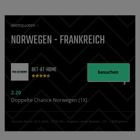
Wettquoten :
NORWEGEN - FRANKREICH
BET-AT-HOME
besuchen
2.20
Doppelte Chance Norwegen (1X)
Quoten Stand⁚ 26.6.2026‚ 19⁚00 Uhr. Angaben ohne Gewähr. 18+ | AGB gelten.