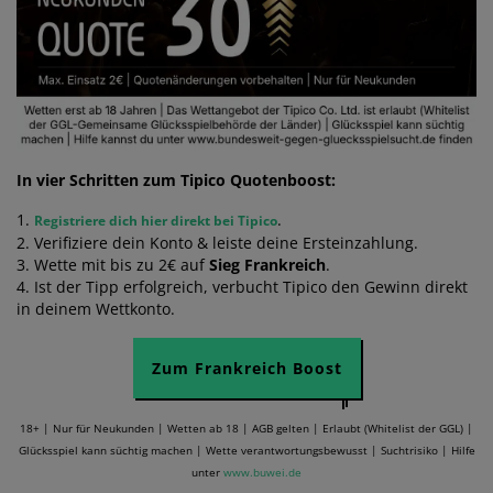
In vier Schritten zum Tipico Quotenboost:
1.
.
Registriere dich hier direkt bei Tipico
2. Verifiziere dein Konto & leiste deine Ersteinzahlung.
3. Wette mit bis zu 2€ auf
Sieg Frankreich
.
4. Ist der Tipp erfolgreich, verbucht Tipico den Gewinn direkt
in deinem Wettkonto.
Zum Frankreich Boost
18+ | Nur für Neukunden | Wetten ab 18 | AGB gelten | Erlaubt (Whitelist der GGL) |
Glücksspiel kann süchtig machen | Wette verantwortungsbewusst | Suchtrisiko | Hilfe
unter
www.buwei.de