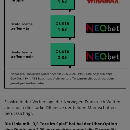
im Spiel
1.63
Quote
Beide Teams
treffen – ja
1.53
Quote
Beide Teams
treffen – nein
2.35
Norwegen Frankreich Quoten Stand: 26.6.2026, 19:00 Uhr. Angaben ohne
Gewähr. 18+ | AGB beachten. Viele weitere Torwetten gibt es direkt beim
jeweiligen Wettanbieter.
Es wird in der Vorhersage der Norwegen Frankreich Wetten
aber auch die starke Offensive der beiden Mannschaften
berücksichtigt.
Die Linie mit „3,5 Tore im Spiel“ hat bei der Über-Option
eine Quote von 2.20 vorzuweisen, womit die Chance für