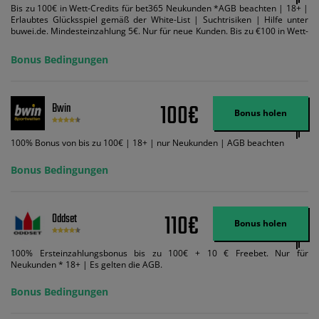
Bis zu 100€ in Wett-Credits für bet365 Neukunden *AGB beachten | 18+ |
Erlaubtes Glücksspiel gemäß der White-List | Suchtrisiken | Hilfe unter
buwei.de. Mindesteinzahlung 5€. Nur für neue Kunden. Bis zu €100 in Wett-
Credits. Melden Sie sich an, zahlen Sie €5 oder mehr auf Ihr bet365-Konto
ein und wir geben Ihnen die entsprechende qualifizierende Einzahlung in
Bonus Bedingungen
Wett-Credits, wenn Sie qualifizierende Wetten im gleichen Wert platzieren
und diese abgerechnet werden. Mindestquoten, Wett- und
Zahlungsmethoden-Ausnahmen gelten. Gewinne schließen den Einsatz von
Wett-Credits aus. Es gelten die AGB, Zeitlimits und Ausnahmen. Der Bonus-
100€
Bwin
Code VIPANGEBOT kann während der Anmeldung benutzt werden, jedoch
Bonus holen
ändert dies den Angebotsbetrag in keinster Weise.
100% Bonus von bis zu 100€ | 18+ | nur Neukunden | AGB beachten
Bonus Bedingungen
110€
Oddset
Bonus holen
100% Ersteinzahlungsbonus bis zu 100€ + 10 € Freebet. Nur für
Neukunden * 18+ | Es gelten die AGB.
Bonus Bedingungen