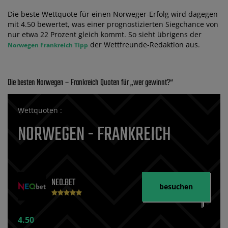
Die beste Wettquote für einen Norweger-Erfolg wird dagegen
mit 4.50 bewertet, was einer prognostizierten Siegchance von
nur etwa 22 Prozent gleich kommt. So sieht übrigens der
der Wettfreunde-Redaktion aus.
Norwegen Frankreich Tipp
Die besten Norwegen – Frankreich Quoten für „wer gewinnt?“
Wettquoten :
NORWEGEN - FRANKREICH
NEO.BET
besuchen
4.50