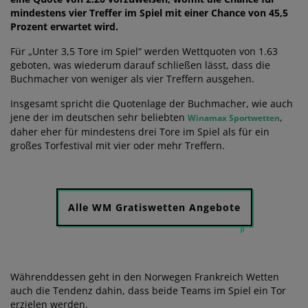
mindestens vier Treffer im Spiel mit einer Chance von 45,5
Prozent erwartet wird.
Für „Unter 3,5 Tore im Spiel“ werden Wettquoten von 1.63
geboten, was wiederum darauf schließen lässt, dass die
Buchmacher von weniger als vier Treffern ausgehen.
Insgesamt spricht die Quotenlage der Buchmacher, wie auch
jene der im deutschen sehr beliebten
,
Winamax Sportwetten
daher eher für mindestens drei Tore im Spiel als für ein
großes Torfestival mit vier oder mehr Treffern.
Alle WM Gratiswetten Angebote
Währenddessen geht in den Norwegen Frankreich Wetten
auch die Tendenz dahin, dass beide Teams im Spiel ein Tor
erzielen werden.