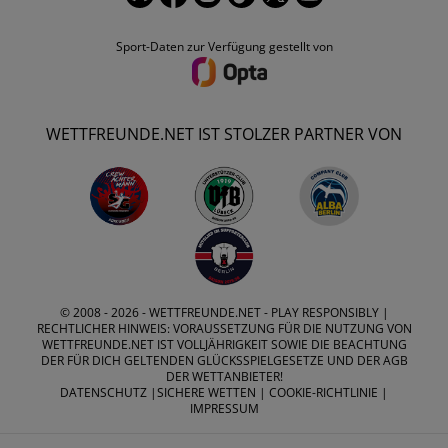
Sport-Daten zur Verfügung gestellt von
WETTFREUNDE.NET IST STOLZER PARTNER VON
© 2008 - 2026 -
WETTFREUNDE.NET
- PLAY RESPONSIBLY |
RECHTLICHER HINWEIS: VORAUSSETZUNG FÜR DIE NUTZUNG VON
WETTFREUNDE.NET IST VOLLJÄHRIGKEIT SOWIE DIE BEACHTUNG
DER FÜR DICH GELTENDEN GLÜCKSSPIELGESETZE UND DER AGB
DER WETTANBIETER!
DATENSCHUTZ
|
SICHERE WETTEN
|
COOKIE-RICHTLINIE
|
IMPRESSUM