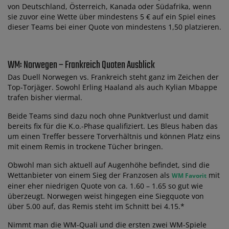
von Deutschland, Österreich, Kanada oder Südafrika, wenn
sie zuvor eine Wette über mindestens 5 € auf ein Spiel eines
dieser Teams bei einer Quote von mindestens 1,50 platzieren.
WM: Norwegen – Frankreich Quoten Ausblick
Das Duell Norwegen vs. Frankreich steht ganz im Zeichen der
Top-Torjäger. Sowohl Erling Haaland als auch Kylian Mbappe
trafen bisher viermal.
Beide Teams sind dazu noch ohne Punktverlust und damit
bereits fix für die K.o.-Phase qualifiziert. Les Bleus haben das
um einen Treffer bessere Torverhältnis und können Platz eins
mit einem Remis in trockene Tücher bringen.
Obwohl man sich aktuell auf Augenhöhe befindet, sind die
Wettanbieter von einem Sieg der Franzosen als
mit
WM Favorit
einer eher niedrigen Quote von ca. 1.60 – 1.65 so gut wie
überzeugt. Norwegen weist hingegen eine Siegquote von
über 5.00 auf, das Remis steht im Schnitt bei 4.15.*
Nimmt man die WM-Quali und die ersten zwei WM-Spiele