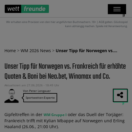
Wir erhalten eine Provision von den hier angeführten Buchmachern. 18+ | AGB gelten. Glücksspiel
kann abhängig machen. Spiele mit Verantwortung.
Home
>
WM 2026 News
>
Unser Tipp für Norwegen vs.…
Unser Tipp für Norwegen vs. Frankreich für erhöhte
Quoten & Boni bei Neo.bet, Winamax und Co.
Aktualisiert am 27.06.2026 - 18:49 Uhr
Von Peter Lengauer
Sportwetten-Experte
Gipfeltreffen in der
oder das Duell der Torjäger:
WM Gruppe I
Frankreich trifft mit Kylian Mbappe auf Norwegen und Erling
Haaland (26.06., 21:00 Uhr).