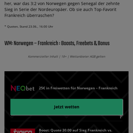
her, war das 3:2 von Norwegen gegen Senegal der zehnte
Sieg in Serie der Nordeuropäer. Ob sie auch Top-Favorit
Frankreich überraschen?
* Quoten, Stand 23.06., 16:00 Uhr
WM: Norwegen – Frankreich : Boosts, Freebets & Bonus
Kommerzieller Inhalt | 18+ | Wettanbieter AGB gelten
25€ in Freiwetten für Norwegen – Frankreich
Jetzt wetten
Boost: Quote 30.00 auf Sieg Frankreich vs.