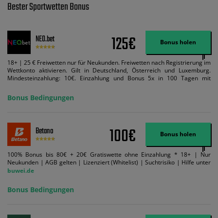
Bester Sportwetten Bonus
125€
NEO.bet
Bonus holen
18+ | 25 € Freiwetten nur für Neukunden. Freiwetten nach Registrierung im
Wettkonto aktivieren. Gilt in Deutschland, Österreich und Luxemburg.
Mindesteinzahlung: 10€. Einzahlung und Bonus 5x in 100 Tagen mit
Mindestquote 1,5 umsetzen. Maximaler Umsatz: Bonusbetrag pro Wette.
Bedingungen können geändert werden. AGB gelten. Lizenziert; Hilfe bei
Bonus Bedingungen
Suchtrisiken: buwei.de.
100€
Betano
Bonus holen
100% Bonus bis 80€ + 20€ Gratiswette ohne Einzahlung * 18+ | Nur
Neukunden | AGB gelten | Lizenziert (Whitelist) | Suchtrisiko | Hilfe unter
buwei.de
Bonus Bedingungen