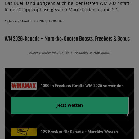
Das Duell fand übrigens auch bei der letzten WM 2022 statt.
In der Gruppenphase gewann Marokko damals mit 2:1.
* Quoten, Stand 03.07.2026, 12:00 Uhr
WM 2026: Kanada – Marokko: Quoten Boosts, Freebets & Bonus
Kommerzieller Inhalt | 18+ | Wettanbieter AGB gelten
100€ in Freebets für die WM 2026 verwenden
Jetzt wetten
10€ Freebet für Kanada – Marokko Wetten