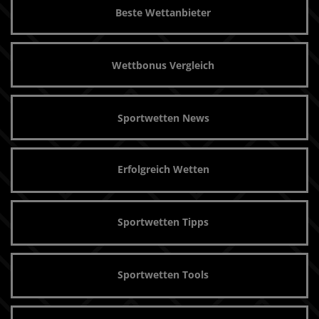
Beste Wettanbieter
Wettbonus Vergleich
Sportwetten News
Erfolgreich Wetten
Sportwetten Tipps
Sportwetten Tools