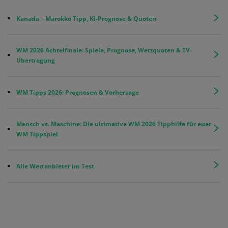
Kanada – Marokko Tipp, KI-Prognose & Quoten
WM 2026 Achtelfinale: Spiele, Prognose, Wettquoten & TV-
Übertragung
WM Tipps 2026: Prognosen & Vorhersage
Mensch vs. Maschine: Die ultimative WM 2026 Tipphilfe für euer
WM Tippspiel
Alle Wettanbieter im Test