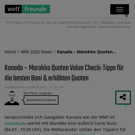
Wir erhalten eine Provision von den hier angeführten Buchmachern. 18+ | AGB gelten. Glücksspiel
kann abhängig machen. Spiele mit Verantwortung.
Home
>
WM 2026 News
>
Kanada – Marokko Quoten…
Kanada – Marokko Quoten Value Check: Tipps für
die besten Boni & erhöhten Quoten
Veröffentlicht am 04.07.2026 - 11:37 Uhr
Von Peter Lengauer
Sportwetten-Experte
Verabschiedet sich Gastgeber Kanada von der WM? Im
wartet mit Marokko eine äußerst harte Nuss
Achtelfinale
(04.07., 19.00 Uhr). Die Wettanbieter stellen den Tippern für