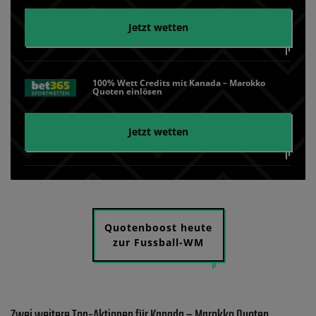
Jetzt wetten
100% Wett Credits mit Kanada – Marokko
Quoten einlösen
Jetzt wetten
Quotenboost heute
zur Fussball-WM
Zwei weitere Top-Aktionen für Kanada – Marokko Quoten