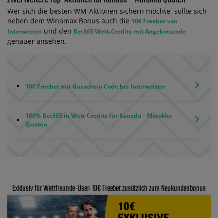
Wer sich die besten WM-Aktionen sichern möchte, sollte sich
neben dem Winamax Bonus auch die
10€ Freebet von
und den
Interwetten
Bet365 Wett-Credits mit Angebotscode
genauer ansehen.
10€ Freebet mit Gutschein Code bei Interwetten
100% Bet365 in Wett Credits für Kanada – Marokko
Quoten
Exklusiv für Wettfreunde-User: 10€ Freebet zusätzlich zum Neukundenbonus