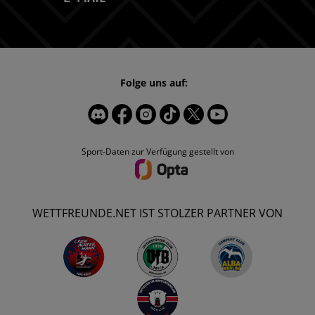
Folge uns auf:
Sport-Daten zur Verfügung gestellt von
WETTFREUNDE.NET IST STOLZER PARTNER VON