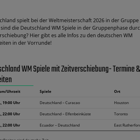
chland spielt bei der Weltmeisterschaft 2026 in der Gruppe 
sind die Deutschland WM Spiele in der Gruppenphase durc
erschiebung? Hier gibt es alle Infos zu den deutschen WM
eiten in der Vorrunde!
schland WM Spiele mit Zeitverschiebung- Termine 
eiten
um/Uhrzeit
Spiele
Ort
., 19:00 Uhr
Deutschland – Curacao
Houston
., 22:00 Uhr
Deutschland – Elfenbeinküste
Toronto
., 22:00 Uhr
Ecuador – Deutschland
East Rutherfor