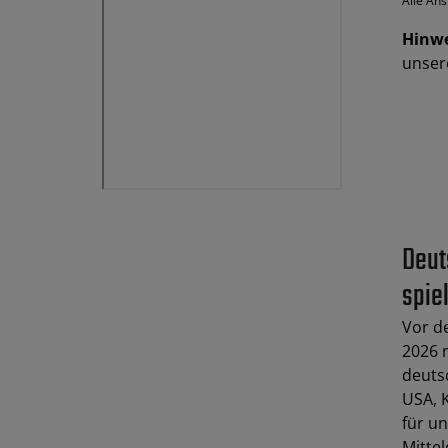
Alle Ans
Hinwe
unser
Deut
spie
Vor d
2026 
deuts
USA, 
für un
Mitte