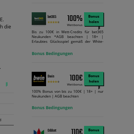
100%
bet365
Bonus
E.
holen
Wettbonus
h die
Bis zu 100€ in Wett-Credits für bet365
Neukunden *AGB beachten | 18+ |
Erlaubtes Glücksspiel gemäß der White-
List | Suchtrisiken | Hilfe unter buwei.de.
Mindesteinzahlung 5€. Nur für neue
Bonus Bedingungen
Kunden. Bis zu €100 in Wett-Credits.
Melden Sie sich an, zahlen Sie €5 oder
&
mehr auf Ihr bet365-Konto ein und wir
geben Ihnen die entsprechende
100€
qualifizierende Einzahlung in Wett-Credits,
Bwin
Bonus
wenn Sie qualifizierende Wetten im
holen
gleichen Wert platzieren und diese
Wettbonus
abgerechnet werden. Mindestquoten,
100% Bonus von bis zu 100€ | 18+ | nur
Wett- und Zahlungsmethoden-Ausnahmen
Neukunden | AGB beachten
gelten. Gewinne schließen den Einsatz von
Wett-Credits aus. Es gelten die AGB,
Bonus Bedingungen
Zeitlimits und Ausnahmen. Der Bonus-
Code VIPANGEBOT kann während der
Anmeldung benutzt werden, jedoch ändert
d
dies den Angebotsbetrag in keinster
Weise.
110€
Oddset
Bonus