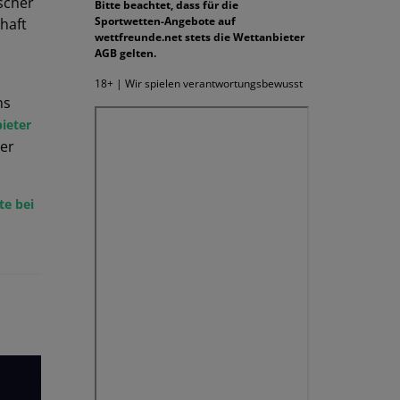
scher
Bitte beachtet, dass für die
Sportwetten-Angebote auf
chaft
wettfreunde.net stets die Wettanbieter
AGB gelten.
18+ | Wir spielen verantwortungsbewusst
ns
ieter
her
te bei