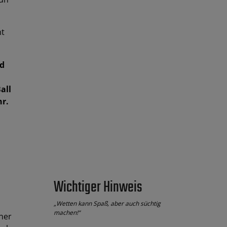
ht
nd
all
hr.
Wichtiger Hinweis
„Wetten kann Spaß, aber auch süchtig
machen!“
ner