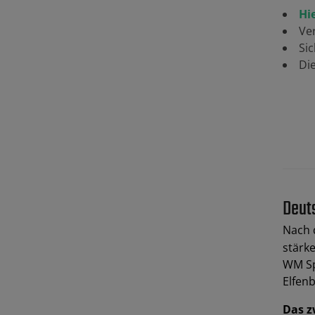
Hi
Ve
Si
Di
Deuts
Nach 
stärk
WM Sp
Elfen
Das z