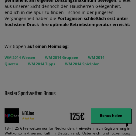
permanent am eigenen Leistungsmaximum bewegen
, bietet
aus unserer Sicht dennoch den Hausherren Gelegenheit,
endlich in die Spur zu finden – schon in der jüngeren
Vergangenheit haben die
Portugiesen schließlich erst unter
höchstem Druck ihre optimale Betriebstemperatur erreicht:
Wir tippen
auf einen Heimsieg!
WM 2014 Wetten
WM 2014 Gruppen
WM 2014
Quoten
WM 2014 Tipps
WM 2014 Spielplan
Bester Sportwetten Bonus
125€
NEO.bet
Bonus holen
18+ | 25 € Freiwetten nur für Neukunden. Freiwetten nach Registrierung im
Wettkonto aktivieren. Gilt in Deutschland, Österreich und Luxemburg.