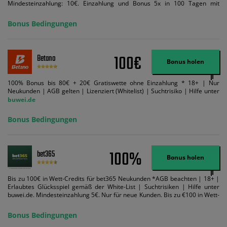
Mindesteinzahlung: 10€. Einzahlung und Bonus 5x in 100 Tagen mit
Mindestquote 1,5 umsetzen. Maximaler Umsatz: Bonusbetrag pro Wette.
Bedingungen können geändert werden. AGB gelten. Lizenziert; Hilfe bei
Bonus Bedingungen
Suchtrisiken: buwei.de.
100€
Betano
Bonus holen
100% Bonus bis 80€ + 20€ Gratiswette ohne Einzahlung * 18+ | Nur
Neukunden | AGB gelten | Lizenziert (Whitelist) | Suchtrisiko | Hilfe unter
buwei.de
Bonus Bedingungen
100%
bet365
Bonus holen
Bis zu 100€ in Wett-Credits für bet365 Neukunden *AGB beachten | 18+ |
Erlaubtes Glücksspiel gemäß der White-List | Suchtrisiken | Hilfe unter
buwei.de. Mindesteinzahlung 5€. Nur für neue Kunden. Bis zu €100 in Wett-
Credits. Melden Sie sich an, zahlen Sie €5 oder mehr auf Ihr bet365-Konto
ein und wir geben Ihnen die entsprechende qualifizierende Einzahlung in
Bonus Bedingungen
Wett-Credits, wenn Sie qualifizierende Wetten im gleichen Wert platzieren