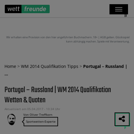
Wir erhalten eine Provision von den hier angeführten Buchmachern. 18+ | AGB gelten. Glücksspiel
kann abhängig machen. Spiele mit Verantwortung.
Home
>
WM 2014 Qualifikation Tipps
>
Portugal – Russland |
…
Portugal – Russland | WM 2014 Qualifikation
Wetten & Quoten
Aktualisiert am 05.04.2017 - 10:34 Uhr
Von Oliver Treffkorn
Sportwetten-Experte