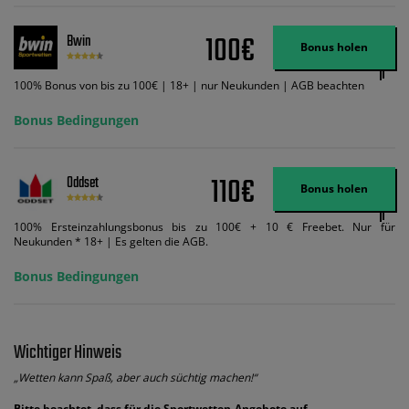
und diese abgerechnet werden. Mindestquoten, Wett- und
Zahlungsmethoden-Ausnahmen gelten. Gewinne schließen den Einsatz von
Wett-Credits aus. Es gelten die AGB, Zeitlimits und Ausnahmen. Der Bonus-
100€
Bwin
Code VIPANGEBOT kann während der Anmeldung benutzt werden, jedoch
Bonus holen
ändert dies den Angebotsbetrag in keinster Weise.
100% Bonus von bis zu 100€ | 18+ | nur Neukunden | AGB beachten
Bonus Bedingungen
110€
Oddset
Bonus holen
100% Ersteinzahlungsbonus bis zu 100€ + 10 € Freebet. Nur für
Neukunden * 18+ | Es gelten die AGB.
Bonus Bedingungen
Wichtiger Hinweis
„Wetten kann Spaß, aber auch süchtig machen!“
Bitte beachtet, dass für die Sportwetten-Angebote auf