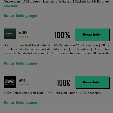
Neukunden | AGB gelten | Lizenziert (Whitelist) | Suchtrisiko | Hilfe unter
buwei.de
Bonus Bedingungen
100%
bet365
Bonus holen
Bis zu 100€ in Wett-Credits für bet365 Neukunden *AGB beachten | 18+ |
Erlaubtes Glücksspiel gemäß der White-List | Suchtrisiken | Hilfe unter
buwei.de. Mindesteinzahlung 5€. Nur für neue Kunden. Bis zu €100 in Wett-
Credits. Melden Sie sich an, zahlen Sie €5 oder mehr auf Ihr bet365-Konto
ein und wir geben Ihnen die entsprechende qualifizierende Einzahlung in
Bonus Bedingungen
Wett-Credits, wenn Sie qualifizierende Wetten im gleichen Wert platzieren
und diese abgerechnet werden. Mindestquoten, Wett- und
Zahlungsmethoden-Ausnahmen gelten. Gewinne schließen den Einsatz von
Wett-Credits aus. Es gelten die AGB, Zeitlimits und Ausnahmen. Der Bonus-
100€
Bwin
Code VIPANGEBOT kann während der Anmeldung benutzt werden, jedoch
Bonus holen
ändert dies den Angebotsbetrag in keinster Weise.
100% Bonus von bis zu 100€ | 18+ | nur Neukunden | AGB beachten
Bonus Bedingungen