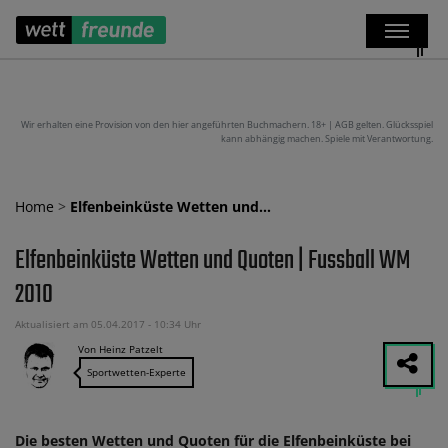
Wir erhalten eine Provision von den hier angeführten Buchmachern. 18+ | AGB gelten. Glücksspiel
kann abhängig machen. Spiele mit Verantwortung.
Home
>
Elfenbeinküste Wetten und…
Elfenbeinküste Wetten und Quoten | Fussball WM
2010
Aktualisiert am 05.04.2017 - 10:34 Uhr
Von Heinz Patzelt
Sportwetten-Experte
Die besten Wetten und Quoten für die Elfenbeinküste bei