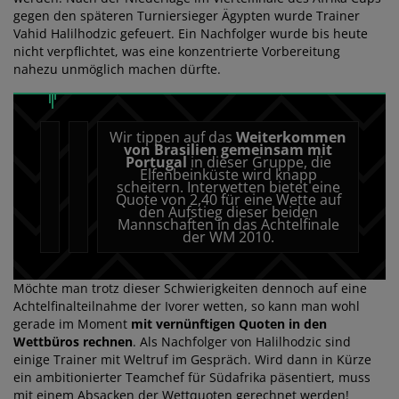
gegen den späteren Turniersieger Ägypten wurde Trainer
Vahid Halilhodzic gefeuert. Ein Nachfolger wurde bis heute
nicht verpflichtet, was eine konzentrierte Vorbereitung
nahezu unmöglich machen dürfte.
Wir tippen auf das
Weiterkommen
von Brasilien gemeinsam mit
Portugal
in dieser Gruppe, die
Elfenbeinküste wird knapp
scheitern.
Interwetten
bietet eine
Quote von 2,40 für eine Wette auf
den Aufstieg dieser beiden
Mannschaften in das Achtelfinale
der WM 2010.
Möchte man trotz dieser Schwierigkeiten dennoch auf eine
Achtelfinalteilnahme der Ivorer wetten, so kann man wohl
gerade im Moment
mit vernünftigen Quoten in den
Wettbüros rechnen
. Als Nachfolger von Halilhodzic sind
einige Trainer mit Weltruf im Gespräch. Wird dann in Kürze
ein ambitionierter Teamchef für Südafrika päsentiert, muss
mit einem Absacken der Wettquoten gerechnet werden!