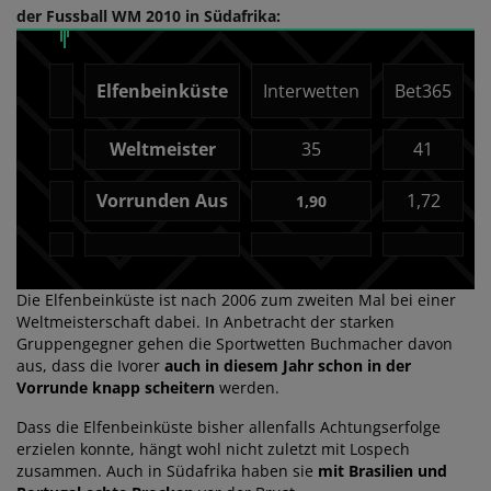
der Fussball WM 2010 in Südafrika:
Elfenbeinküste
Interwetten
Bet365
Weltmeister
35
41
Vorrunden Aus
1,72
1,90
Die Elfenbeinküste ist nach 2006 zum zweiten Mal bei einer
Weltmeisterschaft dabei. In Anbetracht der starken
Gruppengegner gehen die Sportwetten Buchmacher davon
aus, dass die Ivorer
auch in diesem Jahr schon in der
Vorrunde knapp scheitern
werden.
Dass die Elfenbeinküste bisher allenfalls Achtungserfolge
erzielen konnte, hängt wohl nicht zuletzt mit Lospech
zusammen. Auch in Südafrika haben sie
mit Brasilien und