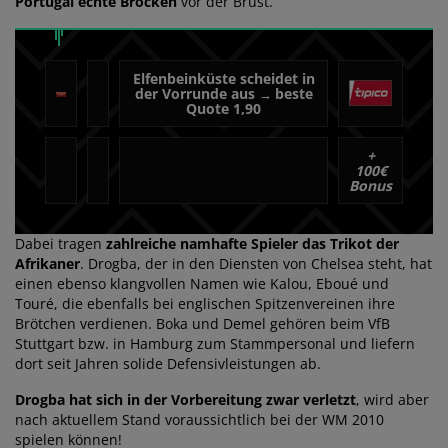
Portugal echte Brocken
vor der Brust.
Elfenbeinküste scheidet in
der Vorrunde aus
beste
→
Quote 1,90
+
100€
Bonus
Dabei tragen
zahlreiche namhafte Spieler das Trikot der
Afrikaner
. Drogba, der in den Diensten von Chelsea steht, hat
einen ebenso klangvollen Namen wie Kalou, Eboué und
Touré, die ebenfalls bei englischen Spitzenvereinen ihre
Brötchen verdienen. Boka und Demel gehören beim VfB
Stuttgart bzw. in Hamburg zum Stammpersonal und liefern
dort seit Jahren solide Defensivleistungen ab.
Drogba hat sich in der Vorbereitung zwar verletzt
, wird aber
nach aktuellem Stand voraussichtlich bei der WM 2010
spielen können!