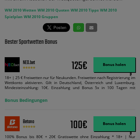
WM 2010 Wetten
WM 2010 Quoten
WM 2010 Tipps
WM 2010
Spielplan
WM 2010 Gruppen
Bester Sportwetten Bonus
125€
NEO.bet
Bonus holen
18+ | 25 € Freiwetten nur für Neukunden. Freiwetten nach Registrierung im
Wettkonto aktivieren. Gilt in Deutschland, Österreich und Luxemburg.
Mindesteinzahlung: 10€. Einzahlung und Bonus 5x in 100 Tagen mit
Mindestquote 1,5 umsetzen. Maximaler Umsatz: Bonusbetrag pro Wette.
Bedingungen können geändert werden. AGB gelten. Lizenziert; Hilfe bei
Bonus Bedingungen
Suchtrisiken: buwei.de.
100€
Betano
Bonus holen
100% Bonus bis 80€ + 20€ Gratiswette ohne Einzahlung * 18+ | Nur