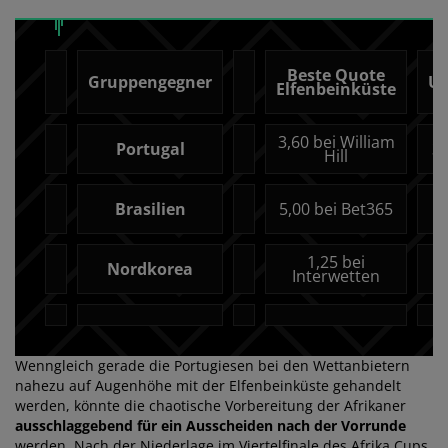
Beste Quote
Gruppengegner
Un
Elfenbeinküste
3,60 bei William
Portugal
3,
Hill
Brasilien
5,00 bei Bet365
3
1,25 bei
Nordkorea
6
Interwetten
Wenngleich gerade die Portugiesen bei den Wettanbietern
nahezu auf Augenhöhe mit der Elfenbeinküste gehandelt
werden, könnte die chaotische Vorbereitung der Afrikaner
ausschlaggebend für ein Ausscheiden nach der Vorrunde
werden. Nach der Niederlage im Viertelfinale des Afrika Cups