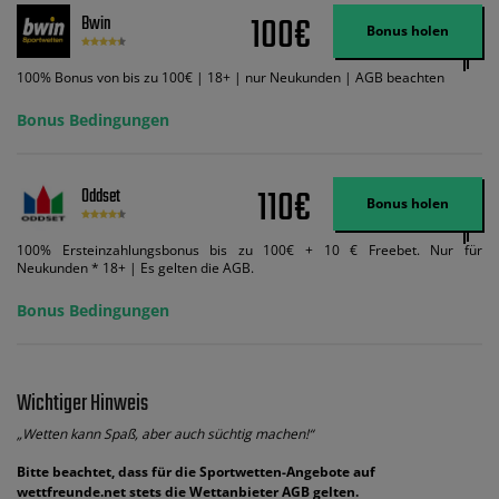
Wett-Credits aus. Es gelten die AGB, Zeitlimits und Ausnahmen. Der Bonus-
100€
Bwin
Code VIPANGEBOT kann während der Anmeldung benutzt werden, jedoch
Bonus holen
ändert dies den Angebotsbetrag in keinster Weise.
100% Bonus von bis zu 100€ | 18+ | nur Neukunden | AGB beachten
Bonus Bedingungen
110€
Oddset
Bonus holen
100% Ersteinzahlungsbonus bis zu 100€ + 10 € Freebet. Nur für
Neukunden * 18+ | Es gelten die AGB.
Bonus Bedingungen
Wichtiger Hinweis
„Wetten kann Spaß, aber auch süchtig machen!“
Bitte beachtet, dass für die Sportwetten-Angebote auf
wettfreunde.net stets die Wettanbieter AGB gelten.