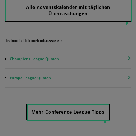
Alle Adventskalender mit täglichen
Überraschungen
Das könnte Dich auch interessieren:
Champions League Quoten
Europa League Quoten
Mehr Conference League Tipps