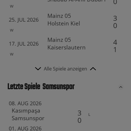
0
W
Mainz 05
3
25. JUL 2026
Holstein Kiel
0
W
Mainz 05
4
17. JUL 2026
Kaiserslautern
1
W
Alle Spiele anzeigen
Letzte Spiele
Samsunspor
08. AUG 2026
Kasımpaşa
3
L
Samsunspor
0
01. AUG 2026