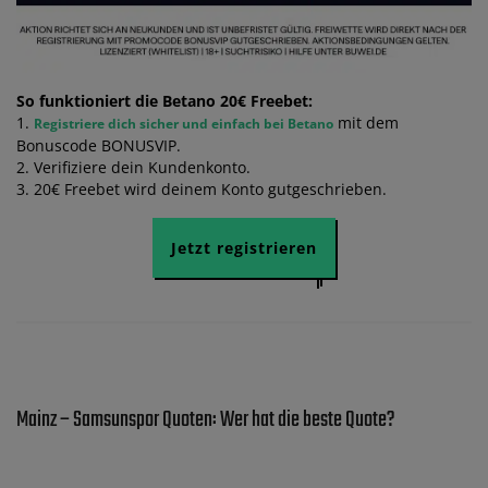
So funktioniert die Betano 20€ Freebet:
1.
mit dem
Registriere dich sicher und einfach bei Betano
Bonuscode BONUSVIP.
2. Verifiziere dein Kundenkonto.
3. 20€ Freebet wird deinem Konto gutgeschrieben.
Jetzt registrieren
Mainz – Samsunspor Quoten: Wer hat die beste Quote?