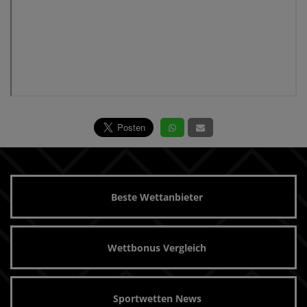
Beste Wettanbieter
Wettbonus Vergleich
Sportwetten News