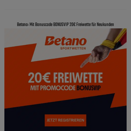
Betano: Mit Bonuscode BONUSVIP 20€ Freiwette für Neukunden