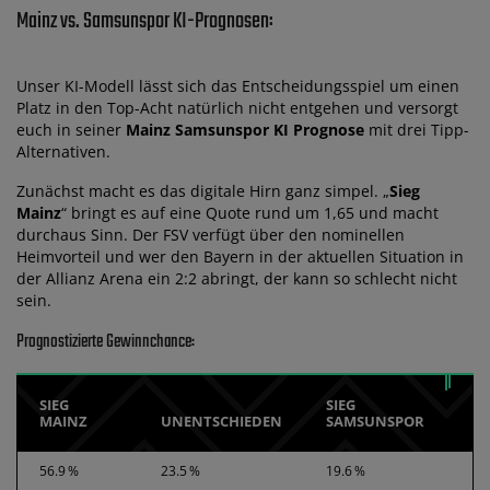
Mainz vs. Samsunspor KI-Prognosen:
Unser KI-Modell lässt sich das Entscheidungsspiel um einen
Platz in den Top-Acht natürlich nicht entgehen und versorgt
euch in seiner
Mainz Samsunspor KI Prognose
mit drei Tipp-
Alternativen.
Zunächst macht es das digitale Hirn ganz simpel. „
Sieg
Mainz
“ bringt es auf eine Quote rund um 1,65 und macht
durchaus Sinn. Der FSV verfügt über den nominellen
Heimvorteil und wer den Bayern in der aktuellen Situation in
der Allianz Arena ein 2:2 abringt, der kann so schlecht nicht
sein.
Prognostizierte Gewinnchance:
SIEG
SIEG
MAINZ
UNENTSCHIEDEN
SAMSUNSPOR
56.9 %
23.5 %
19.6 %