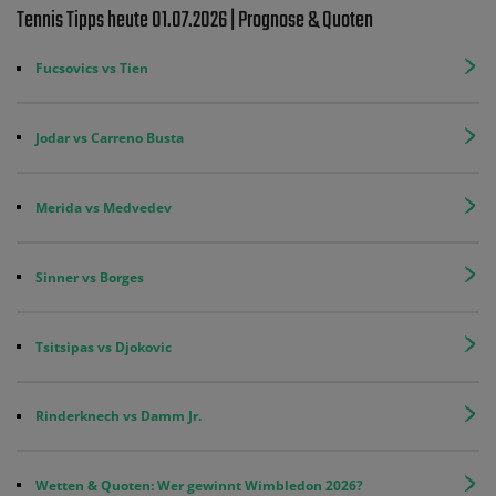
Tennis Tipps heute 01.07.2026 | Prognose & Quoten
Fucsovics vs Tien
Jodar vs Carreno Busta
Merida vs Medvedev
Sinner vs Borges
Tsitsipas vs Djokovic
Rinderknech vs Damm Jr.
Wetten & Quoten: Wer gewinnt Wimbledon 2026?