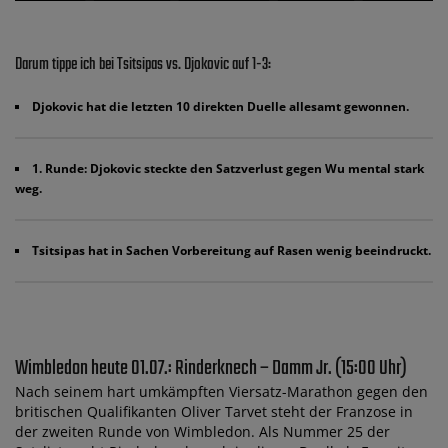
Darum tippe ich bei Tsitsipas vs. Djokovic auf 1-3:
Djokovic hat die letzten 10 direkten Duelle allesamt gewonnen.
1. Runde: Djokovic steckte den Satzverlust gegen Wu mental stark
weg.
Tsitsipas hat in Sachen Vorbereitung auf Rasen wenig beeindruckt.
Wimbledon heute 01.07.: Rinderknech – Damm Jr. (15:00 Uhr)
Nach seinem hart umkämpften Viersatz-Marathon gegen den
britischen Qualifikanten Oliver Tarvet steht der Franzose in
der zweiten Runde von Wimbledon. Als Nummer 25 der