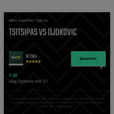
Mein Experten Tipp zu
TSITSIPAS VS DJOKOVIC
BET365
besuchen
3.20
Sieg Djokovic mit 3:1
Quoten Stand vom 01.07.2026‚ 08⁚48 Uhr. Angaben ohne Gewähr. Die Quoten
unterliegen laufenden Anpassungen und können sich mittlerweile geändert
haben. 18+ | AGB beachten!