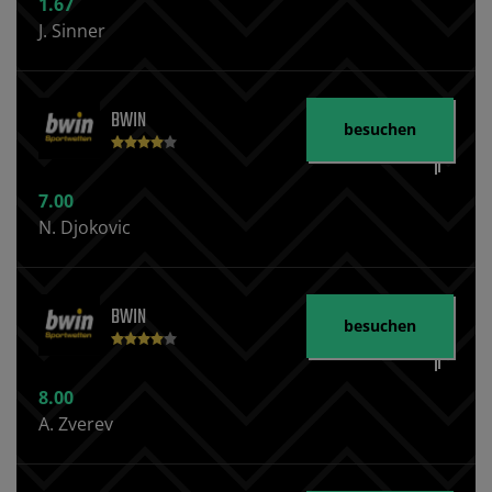
1.67
J. Sinner
BWIN
besuchen
7.00
N. Djokovic
BWIN
besuchen
8.00
A. Zverev