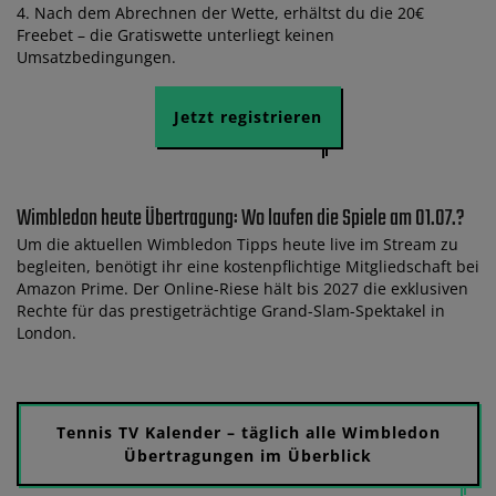
4. Nach dem Abrechnen der Wette, erhältst du die 20€
Freebet – die Gratiswette unterliegt keinen
Umsatzbedingungen.
Jetzt registrieren
Wimbledon heute Übertragung: Wo laufen die Spiele am 01.07.?
Um die aktuellen Wimbledon Tipps heute live im Stream zu
begleiten, benötigt ihr eine kostenpflichtige Mitgliedschaft bei
Amazon Prime. Der Online-Riese hält bis 2027 die exklusiven
Rechte für das prestigeträchtige Grand-Slam-Spektakel in
London.
Tennis TV Kalender – täglich alle Wimbledon
Übertragungen im Überblick