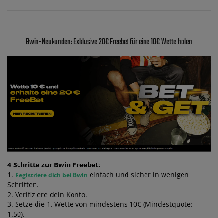
Bwin-Neukunden: Exklusive 20€ Freebet für eine 10€ Wette holen
4 Schritte zur Bwin Freebet:
1.
einfach und sicher in wenigen
Registriere dich bei Bwin
Schritten.
2. Verifiziere dein Konto.
3. Setze die 1. Wette von mindestens 10€ (Mindestquote:
1.50).