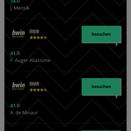
34.0
J. Mensik
BWIN
besuchen
41.0
F. Auger-Aliassime
BWIN
besuchen
41.0
A. de Minaur