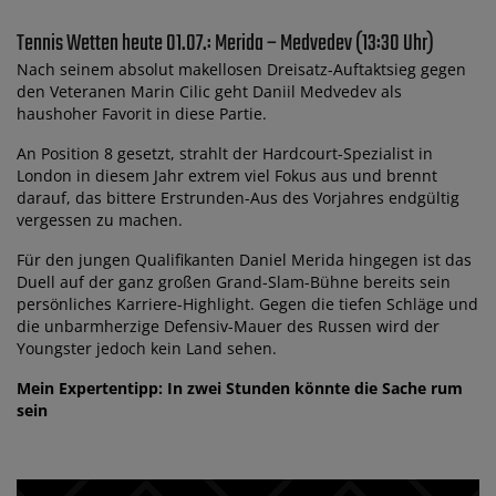
Tennis Wetten heute 01.07.: Merida – Medvedev (13:30 Uhr)
Nach seinem absolut makellosen Dreisatz-Auftaktsieg gegen
den Veteranen Marin Cilic geht Daniil Medvedev als
haushoher Favorit in diese Partie.
An Position 8 gesetzt, strahlt der Hardcourt-Spezialist in
London in diesem Jahr extrem viel Fokus aus und brennt
darauf, das bittere Erstrunden-Aus des Vorjahres endgültig
vergessen zu machen.
Für den jungen Qualifikanten Daniel Merida hingegen ist das
Duell auf der ganz großen Grand-Slam-Bühne bereits sein
persönliches Karriere-Highlight. Gegen die tiefen Schläge und
die unbarmherzige Defensiv-Mauer des Russen wird der
Youngster jedoch kein Land sehen.
Mein Expertentipp: In zwei Stunden könnte die Sache rum
sein