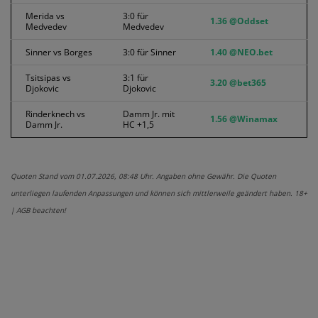
Merida vs
3:0 für
1.36 @Oddset
Medvedev
Medvedev
Sinner vs Borges
3:0 für Sinner
1.40 @NEO.bet
Tsitsipas vs
3:1 für
3.20 @bet365
Djokovic
Djokovic
Rinderknech vs
Damm Jr. mit
1.56 @Winamax
Damm Jr.
HC +1,5
Quoten Stand vom 01.07.2026, 08:48 Uhr. Angaben ohne Gewähr. Die Quoten
unterliegen laufenden Anpassungen und können sich mittlerweile geändert haben. 18+
| AGB beachten!