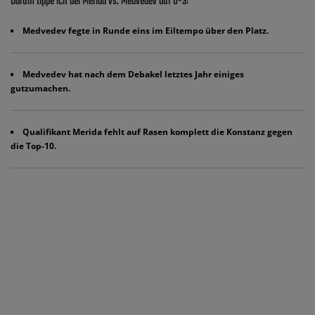
Darum tippe ich bei Merida vs. Medvedev auf 0-3:
Medvedev fegte in Runde eins im Eiltempo über den Platz.
Medvedev hat nach dem Debakel letztes Jahr einiges
gutzumachen.
Qualifikant Merida fehlt auf Rasen komplett die Konstanz gegen
die Top-10.