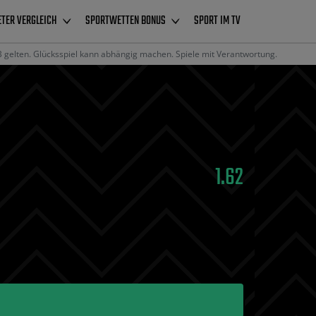
TER VERGLEICH
SPORTWETTEN BONUS
SPORT IM TV
 gelten. Glücksspiel kann abhängig machen. Spiele mit Verantwortung.
ndneue Tipps !
 Sportwetten Events
Sportwetten News
General
Tennis Tipps
Uncategorized
Sportwetten News
General
Cottbus – Hannover Übertragung: TV,
WM Wetten & Weltmeister Quoten –
Aktualisiert Aug. 7
Aktualisiert Juli 19
2. Liga Tipps - Experten-Prognosen
General
Tennis Tipps heute 08.08. | Spielplan,
Super Bowl Wettquoten & NFL Wetten:
Aktualisiert Aug. 7
Aktualisiert Juli 27
Sportwetten News
Neururer wagt die 2. Liga Prognose:
Champions League Quoten | Wettquoten
Stream, Uhrzeit & Kommentator
wer gewinnt die WM 2026?
Aktualisiert Aug. 8
Aktualisiert Aug. 5
Bundesliga Meister Quoten & Wetten
Prognosen & Wetten
Wer gewinnt den Super Bowl 2027?
Aktualisiert Aug. 7
2. Bundesliga Aufsteiger Prognose nach
zur 2. Bundesliga
„Meine drei Top-Favoriten für den
CL Sieger 2027 & beste Wetten
Aktualisiert Aug. 8
2027 – Wer wird deutscher Meister?
2. Liga Prognosen – Meine Experten-
KI, Wettquoten & Statistiken – wer
Aufstieg“
Aktualisiert Aug. 8
1.62
Tipps zum 1. Spieltag
steigt 2027 in die Bundesliga auf?