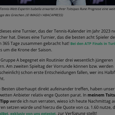
ennis-Wett-Expertin Isabella erwartet in ihrer Tsitsipas Rune Prognose eine wei
age des Griechen. (© IMAGO / ABACAPRESS)
 dieses eine Turnier, das der Tennis-Kalender im Jahr 2023 
her hat. Dieses eine Turnier, das die besten acht Spieler de
en 365 Tage zusammen gebracht hat!
Bei den ATP Finals in Tur
es um die Krone der Saison.
r Gruppe A begegnet ein Routinier drei wesentlich jüngeren
ern. Am zweiten Spieltag der Vorrunde können bzw. werden
cheinlich) schon erste Entscheidungen fallen, wer ins Halbf
ht.
e Besten überhaupt direkt aufeinander treffen, haben unse
etten Anbieter relativ enge Quoten parat. In
meinem Tsits
Tipp
werde ich nun verraten, wieso ich heute Nachmittag a
ren setzen würde und hierzu die Quote von ca. 1.60 nutze, d
zur Verfügung stellt!
lBet, exklusiv von uns getestet,