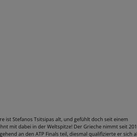
re ist Stefanos Tsitsipas alt, und gefühlt doch seit einem
hnt mit dabei in der Weltspitze! Der Grieche nimmt seit 20
ehend an den ATP Finals teil, diesmal qualifizierte er sich a