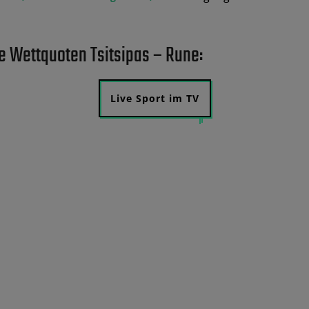
e Wettquoten Tsitsipas – Rune:
Live Sport im TV