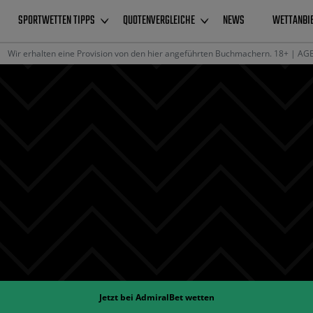
SPORTWETTEN TIPPS
QUOTENVERGLEICHE
NEWS
WETTANBIE
ere Sportwetten Tipps
ere Sportarten
[starrating_addon google=true]
Wir erhalten eine Provision von den hier angeführten Buchmachern. 18+ | AGB
tball NBA Prognosen und
ledon Wettquoten
Bra
Top
de France Wettquoten
s Tipps
l 1 Weltmeister Quoten
 Tipps
 GP Weltmeister Quoten
all Tipps
r Bowl Wettquoten
ckey Tipps
ipps & Prognosen von
Jetzt bei
AdmiralBet
wetten
rten