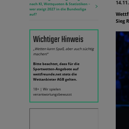
14.11
nach KI, Wettquoten & Statistiken –
wer steigt 2027 in die Bundesliga
Wettf
auf?
Sieg 
Wichtiger Hinweis
„Wetten kann Spaß, aber auch süchtig
machen!“
Bitte beachtet, dass für die
Sportwetten-Angebote auf
wettfreunde.net stets die
Wettanbieter AGB gelten.
18+ | Wir spielen
verantwortungsbewusst