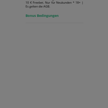
10 € Freebet. Nur für Neukunden * 18+ |
Es gelten die AGB.
Bonus Bedingungen