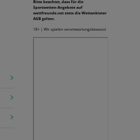
Bitte beachtet, dass für die
Sportwetten-Angebote auf
wettfreunde.net stets die Wettanbieter
AGB gelten.
18+ | Wir spielen verantwortungsbewusst