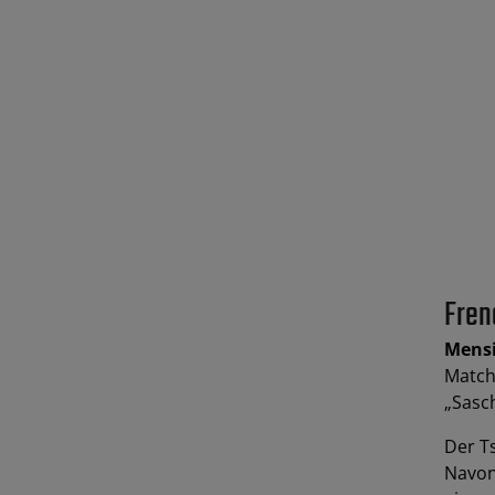
Fren
Mensi
Match
„Sasc
Der T
Navon