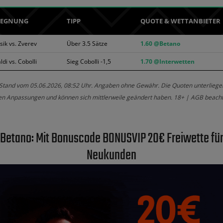
GEGNUNG
TIPP
QUOTE & WETTANBIETER
ik vs. Zverev
Über 3.5 Sätze
1.60 @Betano
ldi vs. Cobolli
Sieg Cobolli -1,5
1.70 @Interwetten
Stand vom 05.06.2026, 08:52 Uhr. Angaben ohne Gewähr. Die Quoten unterliege
en Anpassungen und können sich mittlerweile geändert haben. 18+ | AGB beach
Betano: Mit Bonuscode BONUSVIP 20€ Freiwette fü
Neukunden