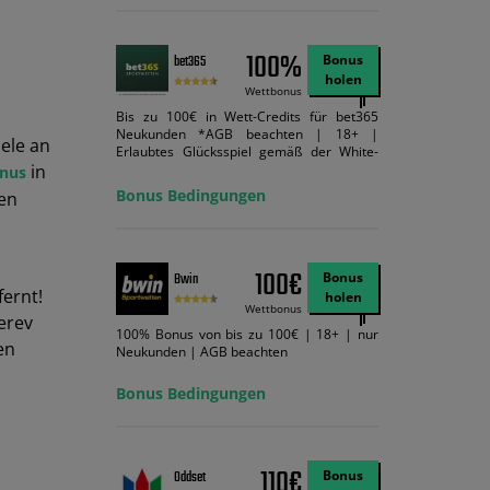
100%
bet365
Bonus
holen
Wettbonus
Bis zu 100€ in Wett-Credits für bet365
Neukunden *AGB beachten | 18+ |
ele an
Erlaubtes Glücksspiel gemäß der White-
in
List | Suchtrisiken | Hilfe unter buwei.de.
nus
Mindesteinzahlung 5€. Nur für neue
Bonus Bedingungen
ren
Kunden. Bis zu €100 in Wett-Credits.
Melden Sie sich an, zahlen Sie €5 oder
mehr auf Ihr bet365-Konto ein und wir
geben Ihnen die entsprechende
100€
qualifizierende Einzahlung in Wett-Credits,
Bwin
Bonus
wenn Sie qualifizierende Wetten im
ernt!
holen
gleichen Wert platzieren und diese
Wettbonus
erev
abgerechnet werden. Mindestquoten,
100% Bonus von bis zu 100€ | 18+ | nur
Wett- und Zahlungsmethoden-Ausnahmen
en
Neukunden | AGB beachten
gelten. Gewinne schließen den Einsatz von
Wett-Credits aus. Es gelten die AGB,
Bonus Bedingungen
Zeitlimits und Ausnahmen. Der Bonus-
Code VIPANGEBOT kann während der
Anmeldung benutzt werden, jedoch ändert
dies den Angebotsbetrag in keinster
Weise.
110€
Oddset
Bonus