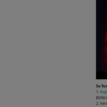
So fu
1.
Regi
BONU
2. Ver