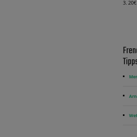
3. 20
Fren
Tipp
Men
Arn
Wet