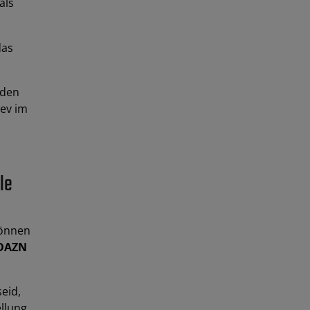
als
das
 den
ev im
le
können
DAZN
eid,
ellung