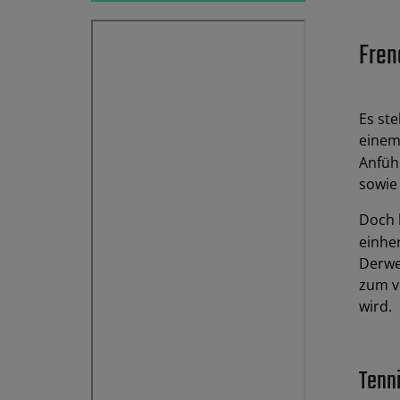
Fren
Es st
einem
Anfüh
sowie
Doch 
einhe
Derwe
zum vi
wird.
Tenni