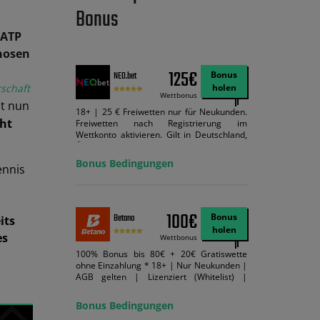
Email
Bonus
 ATP
nosen
125€
NEO.bet
Bonus
schaft
holen
Wettbonus
mt nun
18+ | 25 € Freiwetten nur für Neukunden.
ght
Freiwetten nach Registrierung im
Wettkonto aktivieren. Gilt in Deutschland,
Österreich und Luxemburg.
Mindesteinzahlung: 10€. Einzahlung und
Bonus Bedingungen
ennis
Bonus 5x in 100 Tagen mit Mindestquote
1,5 umsetzen. Maximaler Umsatz:
Bonusbetrag pro Wette. Bedingungen
können geändert werden. AGB gelten.
100€
Lizenziert; Hilfe bei Suchtrisiken: buwei.de.
Betano
Bonus
its
holen
es
Wettbonus
100% Bonus bis 80€ + 20€ Gratiswette
ohne Einzahlung * 18+ | Nur Neukunden |
AGB gelten | Lizenziert (Whitelist) |
Suchtrisiko | Hilfe unter
buwei.de
Bonus Bedingungen