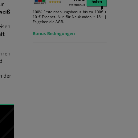
holen
ur
Wettbonus
 weiß
100% Ersteinzahlungsbonus bis zu 100€ +
10 € Freebet. Nur für Neukunden * 18+ |
Es gelten die AGB.
eisen
it
Bonus Bedingungen
ahren
nd
n der