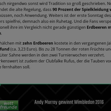
isch nirgendwo sonst wird Tradition so groß geschrieben. N
indet die alte Regelung, dass
90 Prozent der Spielkleidung
müssen, noch Anwendung. Weiters ist der erste Sonntag des
rs spielfrei, demnach also ein Ruhetag. Und die Fans versp
ionell ihre im Vergleich nicht gerade günstigen
Erdbeeren m
e
.
chälchen mit
zehn Erdbeeren
kostete in den vergangenen J
Pfund
(ca. 3,23 Euro). Bis zu 28 Tonnen der roten Früchte u
 Liter Sahne werden in den zwei Turnierwochen verzehrt.
kenswert ist zudem der Clubfalke Rufus, der die Tauben vo
 fernhalten soll.
Andy Murray gewinnt Wimbledon 2016