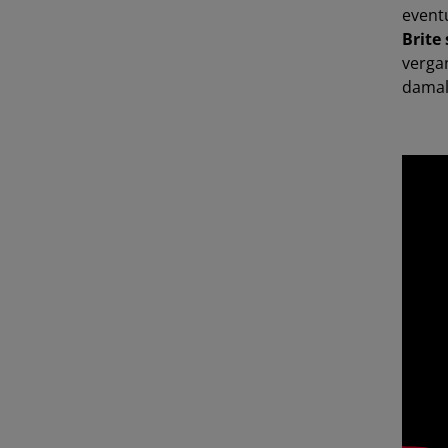
event
Brite
verga
damal