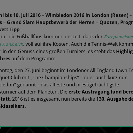
WhatsApp
Sportwetten Tipps
uni bis 10. Juli 2016 – Wimbledon 2016 in London (Rasen) –
s – Grand Slam Hauptbewerb der Herren – Quoten, Prog
ett Tipp
 nur die Fußballfans kommen derzeit, dank der
Europameister
, voll auf ihre Kosten. Auch die Tennis-Welt kom
n Frankreich
r in den Genuss eines großen Turniers, es steht das
Highli
ahres
auf dem Programm.
ntag, den 27. Juni beginnt im Londoner All England Lawn T
quet Club mit „The Championships“ – oder auch kurz nur
ledon“ genannt – das älteste und prestigeträchtigste
sturnier auf dem Planeten. Die
erste Austragung fand bere
statt
, 2016 ist es insgesamt nun bereits die
130. Ausgabe d
klassikers
.