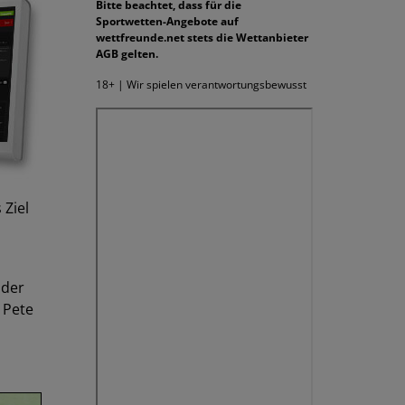
Bitte beachtet, dass für die
Sportwetten-Angebote auf
wettfreunde.net stets die Wettanbieter
AGB gelten.
18+ | Wir spielen verantwortungsbewusst
 Ziel
 der
 Pete