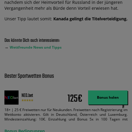
nachdem sich der Heimvorteil für Russland in der jüngeren
Vergangenheit mehr als Bürde denn Vorteil erwiesen hat.
Unser Tipp lautet somit:
Kanada gelingt die Titelverteidigung.
Das könnte Dich auch interessieren:
→
Wettfreunde News und Tipps
Bester Sportwetten Bonus
125€
NEO.bet
Bonus holen
18+ | 25 € Freiwetten nur für Neukunden. Freiwetten nach Registrierung im
Wettkonto aktivieren. Gilt in Deutschland, Österreich und Luxemburg.
Mindesteinzahlung: 10€. Einzahlung und Bonus 5x in 100 Tagen mit
Mindestquote 1,5 umsetzen. Maximaler Umsatz: Bonusbetrag pro Wette.
Bedingungen können geändert werden. AGB gelten. Lizenziert; Hilfe bei
Bonus Bedingungen