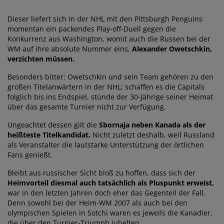
Dieser liefert sich in der NHL mit den Pittsburgh Penguins
momentan ein packendes Play-off-Duell gegen die
Konkurrenz aus Washington, womit auch die Russen bei der
WM auf ihre absolute Nummer eins,
Alexander Owetschkin,
verzichten müssen.
Besonders bitter: Owetschkin und sein Team gehören zu den
großen Titelanwärtern in der NHL; schaffen es die Capitals
folglich bis ins Endspiel, stünde der 30-Jährige seiner Heimat
über das gesamte Turnier nicht zur Verfügung.
Ungeachtet dessen gilt die
Sbornaja neben Kanada als der
heißteste Titelkandidat.
Nicht zuletzt deshalb, weil Russland
als Veranstalter die lautstarke Unterstützung der örtlichen
Fans genießt.
Bleibt aus russischer Sicht bloß zu hoffen, dass sich der
Heimvorteil diesmal auch tatsächlich als Pluspunkt erweist,
war in den letzten Jahren doch eher das Gegenteil der Fall.
Denn sowohl bei der Heim-WM 2007 als auch bei den
olympischen Spielen in Sotchi waren es jeweils die Kanadier,
die über den Turnier-Triumph jubelten.