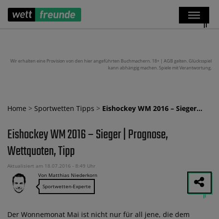
Wir erhalten eine Provision von den hier angeführten Buchmachern. 18+ | AGB gelten. Glücksspiel
kann abhängig machen. Spiele mit Verantwortung.
Home
>
Sportwetten Tipps
>
Eishockey WM 2016 – Sieger…
Eishockey WM 2016 – Sieger | Prognose,
Wettquoten, Tipp
Aktualisiert am 18.07.2016 - 8:49 Uhr
Von Matthias Niederkorn
Sportwetten-Experte
Der Wonnemonat Mai ist nicht nur für all jene, die dem