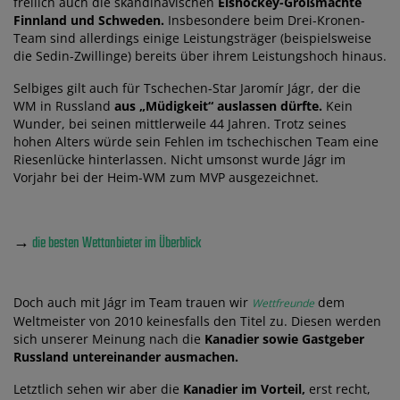
freilich auch die skandinavischen
Eishockey-Großmächte
Finnland und Schweden.
Insbesondere beim Drei-Kronen-
Team sind allerdings einige Leistungsträger (beispielsweise
die Sedin-Zwillinge) bereits über ihrem Leistungshoch hinaus.
Selbiges gilt auch für Tschechen-Star Jaromír Jágr, der die
WM in Russland
aus „Müdigkeit“ auslassen dürfte.
Kein
Wunder, bei seinen mittlerweile 44 Jahren. Trotz seines
hohen Alters würde sein Fehlen im tschechischen Team eine
Riesenlücke hinterlassen. Nicht umsonst wurde Jágr im
Vorjahr bei der Heim-WM zum MVP ausgezeichnet.
→
die besten Wettanbieter im Überblick
Doch auch mit Jágr im Team trauen wir
dem
Wettfreunde
Weltmeister von 2010 keinesfalls den Titel zu. Diesen werden
sich unserer Meinung nach die
Kanadier sowie Gastgeber
Russland untereinander ausmachen.
Letztlich sehen wir aber die
Kanadier im Vorteil,
erst recht,