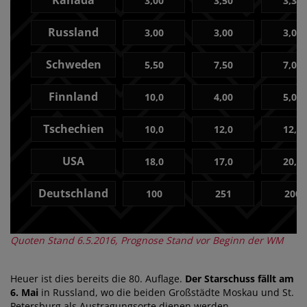
Kanada
3,00
3,50
3,30
Russland
3,00
3,00
3,00
Schweden
5,50
7,50
7,00
Finnland
10,0
4,00
5,00
Tschechien
10,0
12,0
12,0
USA
18,0
17,0
20,0
Deutschland
100
251
200
Quoten Stand 6.5.2016, Prognose Stand vor Beginn der WM
Heuer ist dies bereits die 80. Auflage.
Der Starschuss fällt am
6. Mai
in Russland, wo die beiden Großstädte Moskau und St.
Petersburg als Austragungsorte dienen werden.