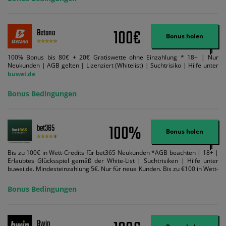
Suchtrisiken: buwei.de.
100€
Betano
Bonus holen
100% Bonus bis 80€ + 20€ Gratiswette ohne Einzahlung * 18+ | Nur
Neukunden | AGB gelten | Lizenziert (Whitelist) | Suchtrisiko | Hilfe unter
buwei.de
Bonus Bedingungen
100%
bet365
Bonus holen
Bis zu 100€ in Wett-Credits für bet365 Neukunden *AGB beachten | 18+ |
Erlaubtes Glücksspiel gemäß der White-List | Suchtrisiken | Hilfe unter
buwei.de. Mindesteinzahlung 5€. Nur für neue Kunden. Bis zu €100 in Wett-
Credits. Melden Sie sich an, zahlen Sie €5 oder mehr auf Ihr bet365-Konto
ein und wir geben Ihnen die entsprechende qualifizierende Einzahlung in
Bonus Bedingungen
Wett-Credits, wenn Sie qualifizierende Wetten im gleichen Wert platzieren
und diese abgerechnet werden. Mindestquoten, Wett- und
Zahlungsmethoden-Ausnahmen gelten. Gewinne schließen den Einsatz von
Wett-Credits aus. Es gelten die AGB, Zeitlimits und Ausnahmen. Der Bonus-
Bwin
Code VIPANGEBOT kann während der Anmeldung benutzt werden, jedoch