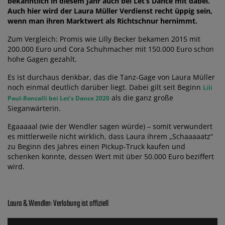
bekanntlich in diesem Jahr auch bei Let’s Dance mit dabei.
Auch hier wird der Laura Müller Verdienst recht üppig sein,
wenn man ihren Marktwert als Richtschnur hernimmt.
Zum Vergleich: Promis wie Lilly Becker bekamen 2015 mit
200.000 Euro und Cora Schuhmacher mit 150.000 Euro schon
hohe Gagen gezahlt.
Es ist durchaus denkbar, das die Tanz-Gage von Laura Müller
noch einmal deutlich darüber liegt. Dabei gilt seit Beginn
Lili
als die ganz große
Paul-Roncalli bei Let’s Dance 2020
Sieganwärterin.
Egaaaaal (wie der Wendler sagen würde) – somit verwundert
es mittlerweile nicht wirklich, dass Laura ihrem „Schaaaaatz“
zu Beginn des Jahres einen Pickup-Truck kaufen und
schenken konnte, dessen Wert mit über 50.000 Euro beziffert
wird.
Laura & Wendler: Verlobung ist offiziell