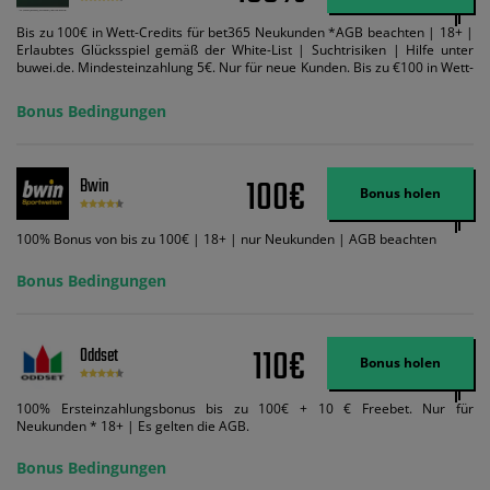
Bis zu 100€ in Wett-Credits für bet365 Neukunden *AGB beachten | 18+ |
Erlaubtes Glücksspiel gemäß der White-List | Suchtrisiken | Hilfe unter
buwei.de. Mindesteinzahlung 5€. Nur für neue Kunden. Bis zu €100 in Wett-
Credits. Melden Sie sich an, zahlen Sie €5 oder mehr auf Ihr bet365-Konto
ein und wir geben Ihnen die entsprechende qualifizierende Einzahlung in
Bonus Bedingungen
Wett-Credits, wenn Sie qualifizierende Wetten im gleichen Wert platzieren
und diese abgerechnet werden. Mindestquoten, Wett- und
Zahlungsmethoden-Ausnahmen gelten. Gewinne schließen den Einsatz von
Wett-Credits aus. Es gelten die AGB, Zeitlimits und Ausnahmen. Der Bonus-
100€
Bwin
Code VIPANGEBOT kann während der Anmeldung benutzt werden, jedoch
Bonus holen
ändert dies den Angebotsbetrag in keinster Weise.
100% Bonus von bis zu 100€ | 18+ | nur Neukunden | AGB beachten
Bonus Bedingungen
110€
Oddset
Bonus holen
100% Ersteinzahlungsbonus bis zu 100€ + 10 € Freebet. Nur für
Neukunden * 18+ | Es gelten die AGB.
Bonus Bedingungen