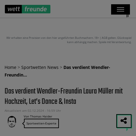
Wir erhalten eine Provision von den hier angeführten Buchmachern. 18+ | AGB gelten. Glücksspiel
kann abhängig machen. Spiele mit Verantwortung.
Home
>
Sportwetten News
>
Das verdient Wendler-
Freundin…
Das verdient Wendler-Freundin Laura Müller mit
Hochzeit, Let’s Dance & Insta
Aktualisiert am 02.12.2024 - 16:59 Uhr
Von Thomas Haider
Sportwetten-Experte