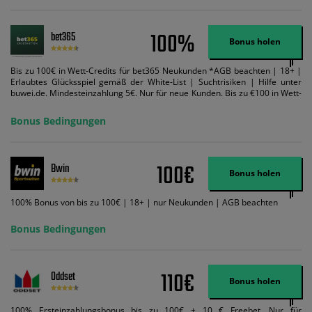
100%
bet365
Bonus holen
Bis zu 100€ in Wett-Credits für bet365 Neukunden *AGB beachten | 18+ |
Erlaubtes Glücksspiel gemäß der White-List | Suchtrisiken | Hilfe unter
buwei.de. Mindesteinzahlung 5€. Nur für neue Kunden. Bis zu €100 in Wett-
Credits. Melden Sie sich an, zahlen Sie €5 oder mehr auf Ihr bet365-Konto
ein und wir geben Ihnen die entsprechende qualifizierende Einzahlung in
Bonus Bedingungen
Wett-Credits, wenn Sie qualifizierende Wetten im gleichen Wert platzieren
und diese abgerechnet werden. Mindestquoten, Wett- und
Zahlungsmethoden-Ausnahmen gelten. Gewinne schließen den Einsatz von
Wett-Credits aus. Es gelten die AGB, Zeitlimits und Ausnahmen. Der Bonus-
100€
Bwin
Code VIPANGEBOT kann während der Anmeldung benutzt werden, jedoch
Bonus holen
ändert dies den Angebotsbetrag in keinster Weise.
100% Bonus von bis zu 100€ | 18+ | nur Neukunden | AGB beachten
Bonus Bedingungen
110€
Oddset
Bonus holen
100% Ersteinzahlungsbonus bis zu 100€ + 10 € Freebet. Nur für