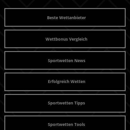
Beste Wettanbieter
Wettbonus Vergleich
Sportwetten News
Erfolgreich Wetten
Sportwetten Tipps
Sportwetten Tools