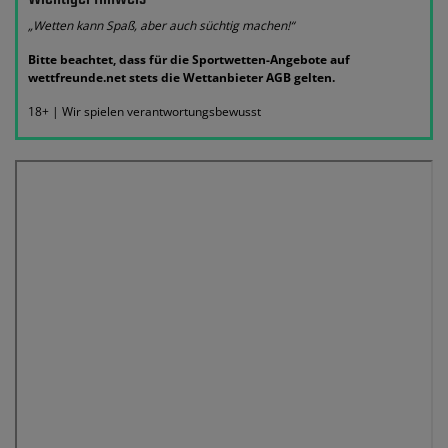
„Wetten kann Spaß, aber auch süchtig machen!“
Bitte beachtet, dass für die Sportwetten-Angebote auf
wettfreunde.net stets die Wettanbieter AGB gelten.
18+ | Wir spielen verantwortungsbewusst