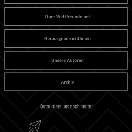
Über Wettfreunde.net
Herausgeberrichtlinien
Unsere Autoren
Archiv
Kontaktiere uns noch heute!