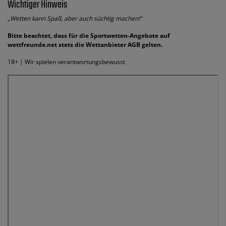
Wichtiger Hinweis
„Wetten kann Spaß, aber auch süchtig machen!“
Bitte beachtet, dass für die Sportwetten-Angebote auf
wettfreunde.net stets die Wettanbieter AGB gelten.
18+ | Wir spielen verantwortungsbewusst