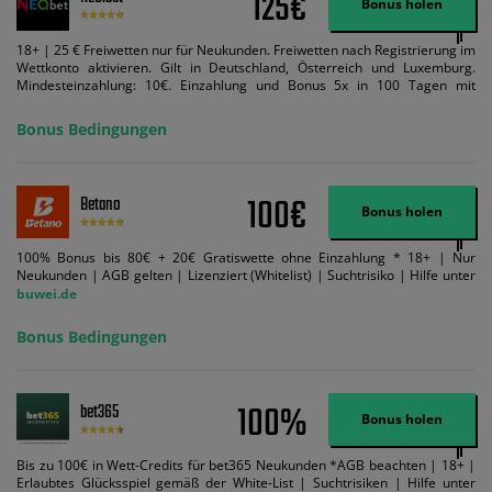
125€
Bonus holen
18+ | 25 € Freiwetten nur für Neukunden. Freiwetten nach Registrierung im
Wettkonto aktivieren. Gilt in Deutschland, Österreich und Luxemburg.
Mindesteinzahlung: 10€. Einzahlung und Bonus 5x in 100 Tagen mit
Mindestquote 1,5 umsetzen. Maximaler Umsatz: Bonusbetrag pro Wette.
Bedingungen können geändert werden. AGB gelten. Lizenziert; Hilfe bei
Bonus Bedingungen
Suchtrisiken: buwei.de.
100€
Betano
Bonus holen
100% Bonus bis 80€ + 20€ Gratiswette ohne Einzahlung * 18+ | Nur
Neukunden | AGB gelten | Lizenziert (Whitelist) | Suchtrisiko | Hilfe unter
buwei.de
Bonus Bedingungen
100%
bet365
Bonus holen
Bis zu 100€ in Wett-Credits für bet365 Neukunden *AGB beachten | 18+ |
Erlaubtes Glücksspiel gemäß der White-List | Suchtrisiken | Hilfe unter