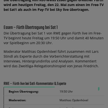
wird am heutigen Freitag, den 22. Mai zum einen im Free-TV
bei Sat1 als auch im Pay-TV bei Sky live übertragen.
Essen – Fürth Übertragung bei Sat 1
Die Übertragung bei Sat 1 von RWE gegen Fürth live im Free-
TV beginnt heute Freitag um 19:50 Uhr und damit 40 Minuten
vor Spielbeginn um 20:30 Uhr.
Moderator Matthias Opdenhövel führt zusammen mit Lars
Stindl als Experte durch die Vorberichterstattung mit
Interviews, Hintergrundinfos und Analysen. Kommentiert
wird das Zweitliga-Relegationshinspiel von Jonas Friedrich.
RWE – Fürth live bei Sat1: Kommentator & Experte
Beginn Übertragung:
19:50 Uhr
Moderation:
Matthias Opdenhövel