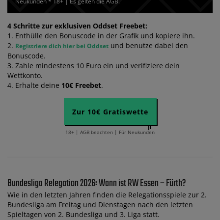
Neukunden * 18+ | Es gelten die AGB.
4 Schritte zur exklusiven Oddset Freebet:
1. Enthülle den Bonuscode in der Grafik und kopiere ihn.
2.
und benutze dabei den
Registriere dich hier bei Oddset
Bonuscode.
3. Zahle mindestens 10 Euro ein und verifiziere dein
Wettkonto.
4. Erhalte deine
10€ Freebet
.
Zur 10€ Gratiswette
18+ | AGB beachten | Für Neukunden
Bundesliga Relegation 2026: Wann ist RW Essen – Fürth?
Wie in den letzten Jahren finden die Relegationsspiele zur 2.
Bundesliga am Freitag und Dienstagen nach den letzten
Spieltagen von 2. Bundesliga und 3. Liga statt.