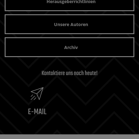
Herausgeberrichtlinien
Unsere Autoren
Archiv
Kontaktiere uns noch heute!
E-MAIL