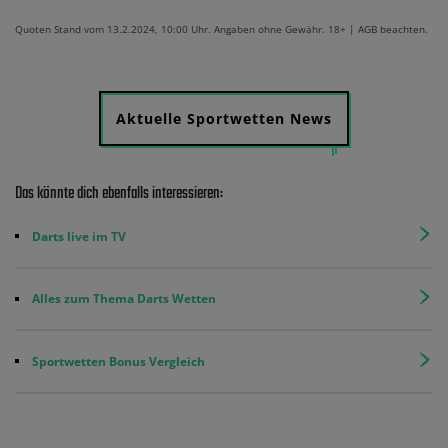
Quoten Stand vom 13.2.2024, 10:00 Uhr. Angaben ohne Gewähr. 18+ | AGB beachten.
Aktuelle Sportwetten News
Das könnte dich ebenfalls interessieren:
Darts live im TV
Alles zum Thema Darts Wetten
Sportwetten Bonus Vergleich