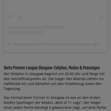
Ein Beitrag geteilt von Professional Darts Corporation (@officialpdc)
Darts Premier League Glasgow: Zeitplan, Modus & Paarungen
Der Zeitplan in Glasgow beginnt um 20:00 Uhr und fängt mit
den Viertelfinalspielen an. Die Sieger des Abends ziehen ins
Halbfinale ein und kämpfen um den Finaleinzug sowie den
Tagessieg.
Das Format beim Turnier in Glasgow ist wie an den ersten
beiden Spieltagen der Modus „Best of 11 Legs“. Der Sieger
einer jeden Partie benötigt 6 gewonnene Legs, um eine Partie