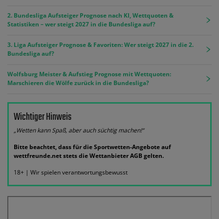
2. Bundesliga Aufsteiger Prognose nach KI, Wettquoten &
Statistiken – wer steigt 2027 in die Bundesliga auf?
3. Liga Aufsteiger Prognose & Favoriten: Wer steigt 2027 in die 2.
Bundesliga auf?
Wolfsburg Meister & Aufstieg Prognose mit Wettquoten:
Marschieren die Wölfe zurück in die Bundesliga?
Wichtiger Hinweis
„Wetten kann Spaß, aber auch süchtig machen!“
Bitte beachtet, dass für die Sportwetten-Angebote auf
wettfreunde.net stets die Wettanbieter AGB gelten.
18+ | Wir spielen verantwortungsbewusst