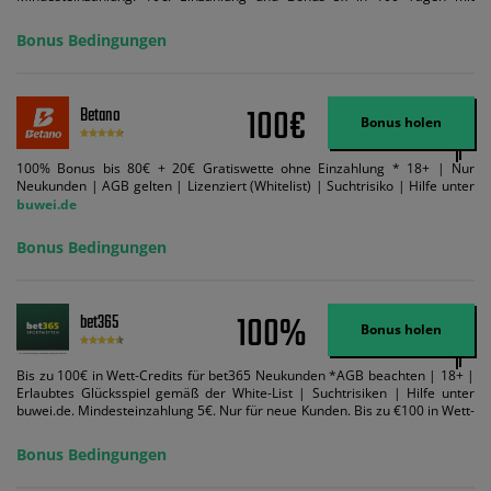
Mindestquote 1,5 umsetzen. Maximaler Umsatz: Bonusbetrag pro Wette.
Bedingungen können geändert werden. AGB gelten. Lizenziert; Hilfe bei
Bonus Bedingungen
Suchtrisiken: buwei.de.
100€
Betano
Bonus holen
100% Bonus bis 80€ + 20€ Gratiswette ohne Einzahlung * 18+ | Nur
Neukunden | AGB gelten | Lizenziert (Whitelist) | Suchtrisiko | Hilfe unter
buwei.de
Bonus Bedingungen
100%
bet365
Bonus holen
Bis zu 100€ in Wett-Credits für bet365 Neukunden *AGB beachten | 18+ |
Erlaubtes Glücksspiel gemäß der White-List | Suchtrisiken | Hilfe unter
buwei.de. Mindesteinzahlung 5€. Nur für neue Kunden. Bis zu €100 in Wett-
Credits. Melden Sie sich an, zahlen Sie €5 oder mehr auf Ihr bet365-Konto
ein und wir geben Ihnen die entsprechende qualifizierende Einzahlung in
Bonus Bedingungen
Wett-Credits, wenn Sie qualifizierende Wetten im gleichen Wert platzieren
und diese abgerechnet werden. Mindestquoten, Wett- und