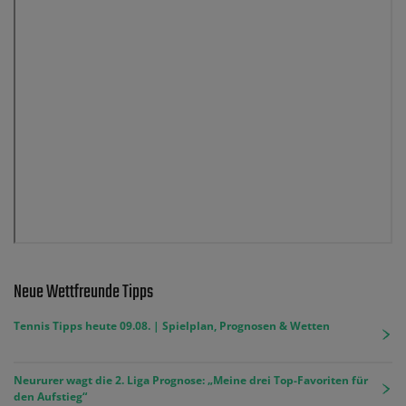
Neue Wettfreunde Tipps
Tennis Tipps heute 09.08. | Spielplan, Prognosen & Wetten
Neururer wagt die 2. Liga Prognose: „Meine drei Top-Favoriten für
den Aufstieg“