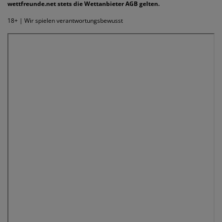
wettfreunde.net stets die Wettanbieter AGB gelten.
18+ | Wir spielen verantwortungsbewusst