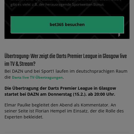
gibt es viele: z.B. der herausragende Sportwetten Bonus
bet365
besuchen
Übertragung: Wer zeigt die Darts Premier League in Glasgow live
im TV & Stream?
Bei DAZN und bei Sport1 laufen im deutschsprachigen Raum
die
.
Darts live TV-Übertragungen
Die Übertragung der Darts Premier League in Glasgow
startet bei DAZN am Donnerstag (15.2.). ab 20:00 Uhr.
Elmar Paulke begleitet den Abend als Kommentator. An
seiner Seite ist Florian Hempel im Einsatz, der die Rolle des
Experten bekleidet.