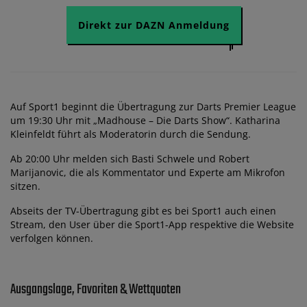
Direkt zur DAZN Anmeldung
Auf Sport1 beginnt die Übertragung zur Darts Premier League
um 19:30 Uhr mit „Madhouse – Die Darts Show“. Katharina
Kleinfeldt führt als Moderatorin durch die Sendung.
Ab 20:00 Uhr melden sich Basti Schwele und Robert
Marijanovic, die als Kommentator und Experte am Mikrofon
sitzen.
Abseits der TV-Übertragung gibt es bei Sport1 auch einen
Stream, den User über die Sport1-App respektive die Website
verfolgen können.
Ausgangslage, Favoriten & Wettquoten