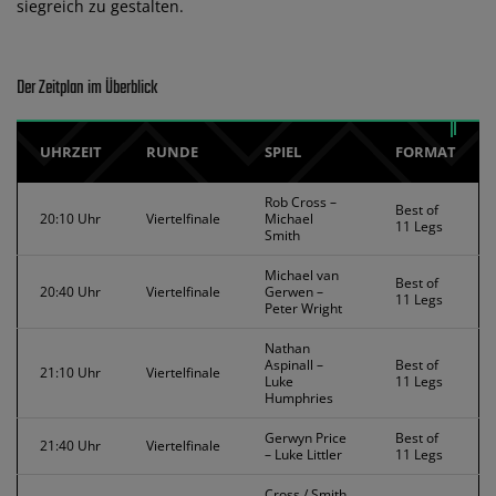
siegreich zu gestalten.
Der Zeitplan im Überblick
UHRZEIT
RUNDE
SPIEL
FORMAT
Rob Cross –
Best of
20:10 Uhr
Viertelfinale
Michael
11 Legs
Smith
Michael van
Best of
20:40 Uhr
Viertelfinale
Gerwen –
11 Legs
Peter Wright
Nathan
Aspinall –
Best of
21:10 Uhr
Viertelfinale
Luke
11 Legs
Humphries
Gerwyn Price
Best of
21:40 Uhr
Viertelfinale
– Luke Littler
11 Legs
Cross / Smith