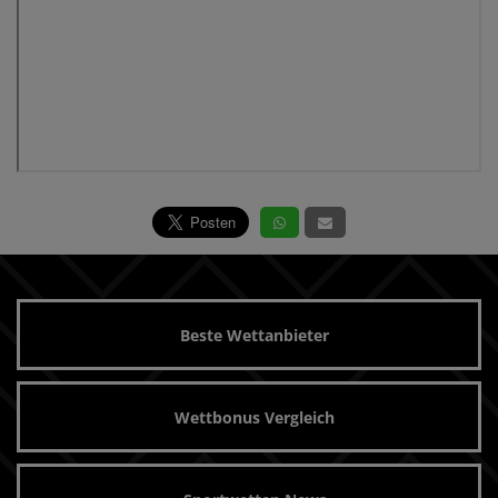
Beste Wettanbieter
Wettbonus Vergleich