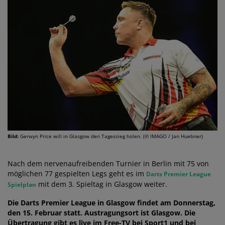
Bild:
Gerwyn Price will in Glasgow den Tagessieg holen. (© IMAGO / Jan Huebner)
Nach dem nervenaufreibenden Turnier in Berlin mit 75 von
möglichen 77 gespielten Legs geht es im
Darts Premier League
mit dem 3. Spieltag in Glasgow weiter.
Spielplan
Die Darts Premier League in Glasgow findet am Donnerstag,
den 15. Februar statt. Austragungsort ist Glasgow. Die
Übertragung gibt es live im Free-TV bei Sport1 und bei