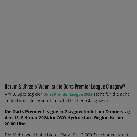
Datum & Uhrzeit: Wann ist die Darts Premier League Glasgow?
Am 3. Spieltag der
steht für die acht
Darts Premier League 2024
Teilnehmer der Abend im schottischen Glasgow an.
Die Darts Premier League in Glasgow findet am Donnerstag,
den 15. Februar 2024 im OVO Hydro statt. Beginn ist um
20:00 Uhr.
Die Mehrzweckhalle bietet Platz für 13.000 Zuschauer. Nach