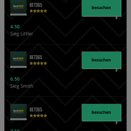
BET365
besuchen
4.50
Sieg Littler
BET365
besuchen
6.50
Sieg Smith
BET365
besuchen