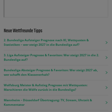
Neue Wettfreunde Tipps
2. Bundesliga Aufsteiger Prognose nach KI, Wettquoten &
Statistiken – wer steigt 2027 in die Bundesliga auf?
3. Liga Aufsteiger Prognose & Favoriten: Wer steigt 2027 in die 2.
Bundesliga auf?
Bundesliga Absteiger Prognose & Favoriten: Wer steigt 2027 ab,
wer schafft den Klassenerhalt?
Wolfsburg Meister & Aufstieg Prognose mit Wettquoten:
Marschieren die Wölfe zurück in die Bundesliga?
Mannheim – Düsseldorf Übertragung: TV, Stream, Uhrzeit &
Kommentator