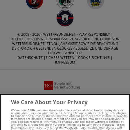
© 2008 - 2026 -
WETTFREUNDE.NET
- PLAY RESPONSIBLY |
RECHTLICHER HINWEIS: VORAUSSETZUNG FÜR DIE NUTZUNG VON
WETTFREUNDE.NET IST VOLLJÄHRIGKEIT SOWIE DIE BEACHTUNG
DER FÜR DICH GELTENDEN GLÜCKSSPIELGESETZE UND DER AGB
DER WETTANBIETER!
DATENSCHUTZ
|
SICHERE WETTEN
|
COOKIE-RICHTLINIE
|
IMPRESSUM
Suchtrisiken, Glücksspiel kann süchtig machen - Hilfe finden
We Care About Your Privacy
Sie auf
buwei.de
We and our
1006
partners store and access personal data, like browsing data or
unique identifiers, on your device. Selecting I Accept enables tracking technologies
to support the purposes shown under we and our partners process data to provide.
Alle Anbieter auf dieser Webseite sind offiziell in
If trackers are disabled, some content and ads you see may not be as relevant to
you. You can resurface this menu to change your choices or withdraw consent at
any time by clicking the Show Purposes link on the bottom of the webpage [or the
Deutschland
lizenziert
und werden von der
Gemeinsamen
floating icon on the bottom-left of the webpage, if applicable]. Your choices will