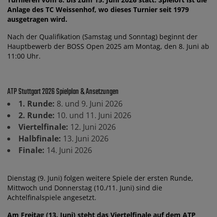
Anlage des TC Weissenhof, wo dieses Turnier seit 1979
ausgetragen wird.
Nach der Qualifikation (Samstag und Sonntag) beginnt der
Hauptbewerb der BOSS Open 2025 am Montag, den 8. Juni ab
11:00 Uhr.
ATP Stuttgart 2026 Spielplan & Ansetzungen
1. Runde:
8. und 9. Juni 2026
2. Runde:
10. und 11. Juni 2026
Viertelfinale:
12. Juni 2026
Halbfinale:
13. Juni 2026
Finale:
14. Juni 2026
Dienstag (9. Juni) folgen weitere Spiele der ersten Runde,
Mittwoch und Donnerstag (10./11. Juni) sind die
Achtelfinalspiele angesetzt.
Am Freitag (13. Juni) steht das Viertelfinale auf dem ATP