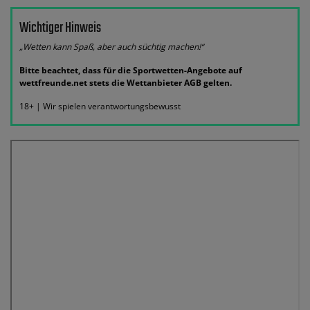
Wichtiger Hinweis
„Wetten kann Spaß, aber auch süchtig machen!“
Bitte beachtet, dass für die Sportwetten-Angebote auf
wettfreunde.net stets die Wettanbieter AGB gelten.
18+ | Wir spielen verantwortungsbewusst