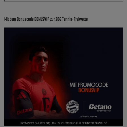
Mit dem Bonuscode BONUSVIP zur 20€ Tennis-Freiwette