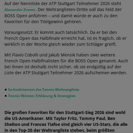
Auf der Nennliste der ATP Stuttgart Teilnehmer 2026 steht
. Der Weltranglisten-Dritte soll das Feld der
Alexander Zverev
BOSS Open anführen – und damit würde er auch zu den
Favoriten für den Titelgewinn gehören.
Vorausgesetzt: Er kommt auch tatsächlich. Da er bei den
French Open das Halbfinale erreicht hat, ist es fraglich, ob er
wirklich in der Woche gleich wieder zum Schläger greift.
Mit Flavio Cobolli und Jakub Mensik haben zwei weitere
French Open-Halbfinalisten für die BOSS Open genannt. Auch
bei ihnen ist deshalb nicht sicher, ob sie endgültig auf der
Liste der ATP Stuttgart Teilnehmer 2026 aufscheinen werden.
●
So funktioniert die Tennis-Weltrangliste
●
Tennis Wetten: Erklärung & Strategien
Die großen Favoriten für den Stuttgart-Sieg 2026 sind wohl
die US-Amerikaner. Mit Taylor Fritz, Tommy Paul, Ben
Shelton und Frances Tiafoe sind gleich vier US-Stars, die alle
in den Top-20 der Weltrangliste stehen, beim größten