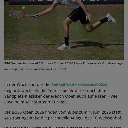
Bild:
Wer gewinnt das ATP Stuttgart Turnier 2026? Taylor Fritz reist als Vorjahressieger
an. (© dpa picture alliance/Alamy Live News)
In der Woche, in der die
Fußball-Weltmeisterschaft 2026
beginnt, wechseln die Tennisspieler direkt nach dem
Sandplatz-Klassiker der French Open auch auf Rasen – wie
etwa beim ATP Stuttgart Turnier.
Die BOSS Open 2026 finden vom 8. bis zum 4. Juni 2026 statt.
Austragungsort ist die prachtvolle Anlage des TC Weissenhof.