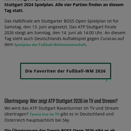
Stuttgart 2024 Spielplan. Alle vier Partien finden an diesem
Tag statt.
Das Halbfinale am Stuttgarter BOSS Open Spielplan ist für
Samstag, den 13. Juni angesetzt. Das ATP Stuttgart Finale
2026 steigt am Sonntag, den 14. Juni ab 14:00 Uhr. An diesem
Tag steht auch Deutschlands Auftaktspiel gegen Curacao auf
dem
.
Spielplan der Fußball-Weltmeisterschaft
Die Favoriten der Fußball-WM 2026
Übertragung: Wer zeigt ATP Stuttgart 2026 im TV und Stream?
Wo wird das ATP Stuttgart Rasenturnier im TV und Stream
übertragen?
gibt es in Deutschland und
Tennis live im TV
Österreich hauptsächlich bei Sky.
Die Übertragung der Tennis BOSS Open 2026 gibt es ab