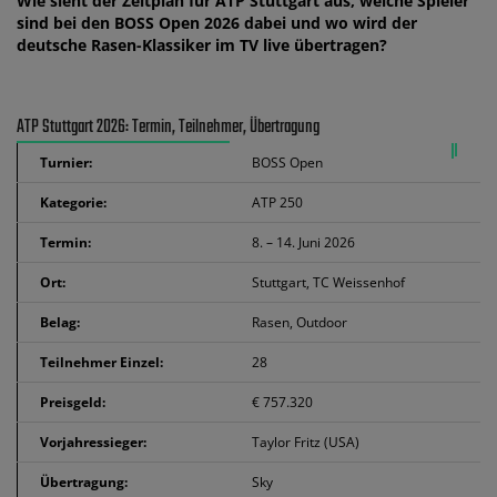
Wie sieht der Zeitplan für ATP Stuttgart aus, welche Spieler
sind bei den BOSS Open 2026 dabei und wo wird der
deutsche Rasen-Klassiker im TV live übertragen?
ATP Stuttgart 2026: Termin, Teilnehmer, Übertragung
Turnier:
BOSS Open
Kategorie:
ATP 250
Termin:
8. – 14. Juni 2026
Ort:
Stuttgart, TC Weissenhof
Belag:
Rasen, Outdoor
Teilnehmer Einzel:
28
Preisgeld:
€ 757.320
Vorjahressieger:
Taylor Fritz (USA)
Übertragung:
Sky