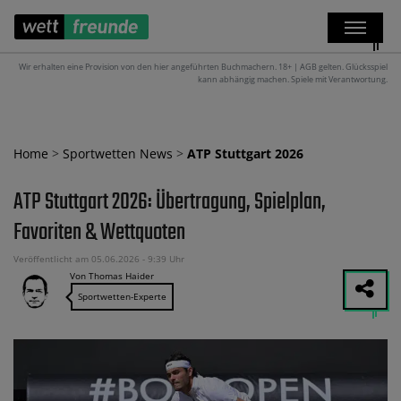
Wir erhalten eine Provision von den hier angeführten Buchmachern. 18+ | AGB gelten. Glücksspiel
kann abhängig machen. Spiele mit Verantwortung.
Home
>
Sportwetten News
>
ATP Stuttgart 2026
ATP Stuttgart 2026: Übertragung, Spielplan,
Favoriten & Wettquoten
Veröffentlicht am 05.06.2026 - 9:39 Uhr
Von Thomas Haider
Sportwetten-Experte