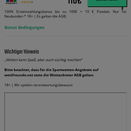
110€
100% Ersteinzahlungsbonus bis zu 100€ + 10 € Freebet. Nur für
Neukunden * 18+ | Es gelten die AGB.
Bonus Bedingungen
Wichtiger Hinweis
„Wetten kann Spaß, aber auch süchtig machen!“
Bitte beachtet, dass für die Sportwetten-Angebote auf
wettfreunde.net stets die Wettanbieter AGB gelten.
18+ | Wir spielen verantwortungsbewusst