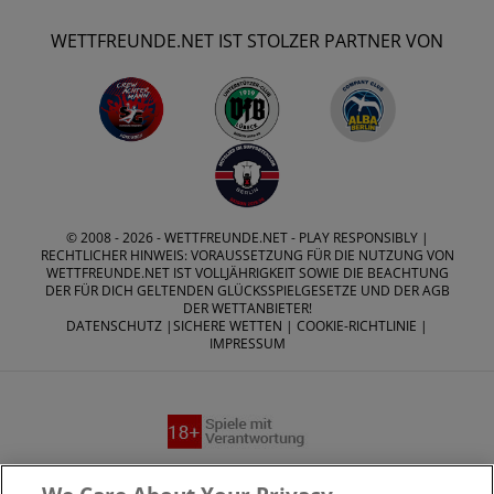
WETTFREUNDE.NET IST STOLZER PARTNER VON
© 2008 - 2026 -
WETTFREUNDE.NET
- PLAY RESPONSIBLY |
RECHTLICHER HINWEIS: VORAUSSETZUNG FÜR DIE NUTZUNG VON
WETTFREUNDE.NET IST VOLLJÄHRIGKEIT SOWIE DIE BEACHTUNG
DER FÜR DICH GELTENDEN GLÜCKSSPIELGESETZE UND DER AGB
DER WETTANBIETER!
DATENSCHUTZ
|
SICHERE WETTEN
|
COOKIE-RICHTLINIE
|
IMPRESSUM
Suchtrisiken, Glücksspiel kann süchtig machen - Hilfe finden