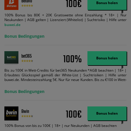
100€
Betano
Bonus holen
100% Bonus bis 80€ + 20€ Gratiswette ohne Einzahlung * 18+ | Nur
Neukunden | AGB gelten | Lizenziert (Whitelist) | Suchtrisiko | Hilfe unter
buwei.de
Bonus Bedingungen
100%
bet365
Bonus holen
Bis zu 100€ in Wett-Credits für bet365 Neukunden *AGB beachten | 18+ |
Erlaubtes Glücksspiel gemäß der White-List | Suchtrisiken | Hilfe unter
buwei.de. Mindesteinzahlung 5€. Nur für neue Kunden. Bis zu €100 in Wett-
Credits. Melden Sie sich an, zahlen Sie €5 oder mehr auf Ihr bet365-Konto
ein und wir geben Ihnen die entsprechende qualifizierende Einzahlung in
Bonus Bedingungen
Wett-Credits, wenn Sie qualifizierende Wetten im gleichen Wert platzieren
und diese abgerechnet werden. Mindestquoten, Wett- und
Zahlungsmethoden-Ausnahmen gelten. Gewinne schließen den Einsatz von
Wett-Credits aus. Es gelten die AGB, Zeitlimits und Ausnahmen. Der Bonus-
100€
Bwin
Code VIPANGEBOT kann während der Anmeldung benutzt werden, jedoch
Bonus holen
ändert dies den Angebotsbetrag in keinster Weise.
100% Bonus von bis zu 100€ | 18+ | nur Neukunden | AGB beachten