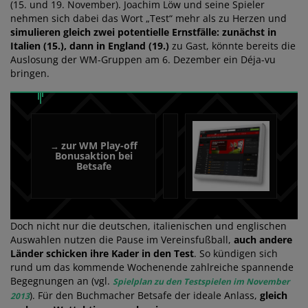
(15. und 19. November). Joachim Löw und seine Spieler
nehmen sich dabei das Wort „Test“ mehr als zu Herzen und
simulieren gleich zwei potentielle Ernstfälle: zunächst in
Italien (15.), dann in England (19.)
zu Gast, könnte bereits die
Auslosung der WM-Gruppen am 6. Dezember ein Déja-vu
bringen.
zur WM Play-off
→
Bonusaktion bei
Betsafe
Doch nicht nur die deutschen, italienischen und englischen
Auswahlen nutzen die Pause im Vereinsfußball,
auch andere
Länder schicken ihre Kader in den Test
. So kündigen sich
rund um das kommende Wochenende zahlreiche spannende
Begegnungen an (vgl.
Spielplan zu den Testspielen im November
). Für den Buchmacher Betsafe der ideale Anlass,
gleich
2013