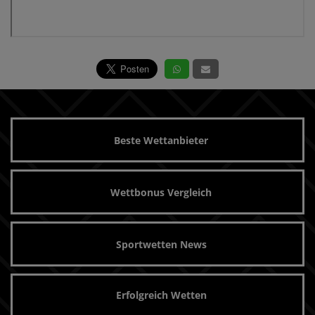
Beste Wettanbieter
Wettbonus Vergleich
Sportwetten News
Erfolgreich Wetten