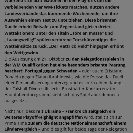
Während sich acht Nationen in den Play-offs um die
verbleibenden vier WM-Tickets matchen, nutzen andere
Landesverbände das kommende Wochenende, um ihre
Auswahlen einem Test zu unterziehen. Diese brisanten
Duelle erhebt Betsafe zum Gegenstand gleich dreier
Wettaktionen: Unter den Titeln „Tore en masse“ und
„Laaangweilig!“ spülen verlorene Torschützentipps die
Wetteinsätze zurück. „Der Hattrick Held“ hingegen erhöht
den Wettgewinn.
Die Auslosung am 21. Oktober
zu den Relegationsspielen in
der WM Qualifikation hat eine besonders brisante Paarung
beschert: Portugal gegen Schweden
– oder auch: Cristiano
Ronaldo gegen Zlatan Ibrahimovic, wie die Presse das Duell
einer Personalisierung unterzog und es so zu einem Kampf
der Fußball-Diven stilisierte. Ernsthafter Konkurrenz im
Hauptabendprogramm sieht sich das Spiel aber dennoch
ausgesetzt:
Nicht nur, dass
mit Ukraine – Frankreich zeitgleich ein
weiteres Playoff-Highlight angepfiffen
wird, stellt sich zur
Prime Time
zudem die deutsche Nationalmannschaft einem
Ländervergleich
– und dies gilt für beide Tage der Relegation