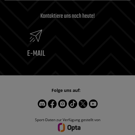
Kontaktiere uns noch heute!
E-MAIL
Folge uns auf:
Sport-Daten zur Verfügung gestellt von