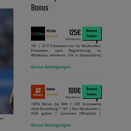
Email
Bonus
125€
NEO.bet
Bonus
holen
Wettbonus
18+ | 25 € Freiwetten nur für Neukunden.
Freiwetten nach Registrierung im
Wettkonto aktivieren. Gilt in Deutschland,
Österreich und Luxemburg.
Mindesteinzahlung: 10€. Einzahlung und
Bonus Bedingungen
Bonus 5x in 100 Tagen mit Mindestquote
1,5 umsetzen. Maximaler Umsatz:
Bonusbetrag pro Wette. Bedingungen
können geändert werden. AGB gelten.
100€
Lizenziert; Hilfe bei Suchtrisiken: buwei.de.
Betano
Bonus
holen
Wettbonus
100% Bonus bis 80€ + 20€ Gratiswette
ohne Einzahlung * 18+ | Nur Neukunden |
AGB gelten | Lizenziert (Whitelist) |
Suchtrisiko | Hilfe unter
buwei.de
der
Bonus Bedingungen