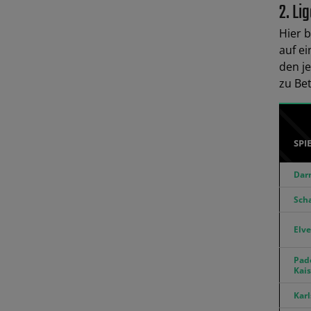
2. Li
Hier 
auf ei
den je
zu Be
SPI
Dar
Scha
Elve
Pad
Kais
Kar