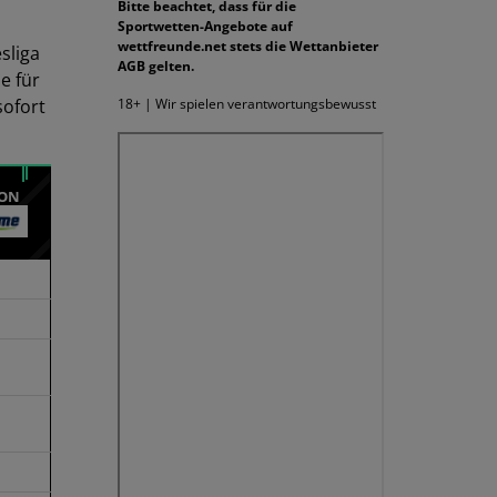
Bitte beachtet, dass für die
Sportwetten-Angebote auf
wettfreunde.net stets die Wettanbieter
sliga
AGB gelten.
de für
18+ | Wir spielen verantwortungsbewusst
sofort
VON