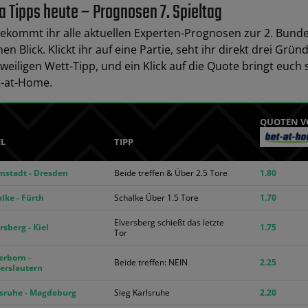
ga Tipps heute – Prognosen 7. Spieltag
bekommt ihr alle aktuellen Experten-Prognosen zur 2. Bunde
nen Blick. Klickt ihr auf eine Partie, seht ihr direkt drei Grün
weiligen Wett-Tipp, und ein Klick auf die Quote bringt euch 
t-at-Home.
QUOTEN 
EL
TIPP
mstadt - Dresden
Beide treffen & Über 2.5 Tore
1.80
lke - Fürth
Schalke Über 1.5 Tore
1.70
Elversberg schießt das letzte
rsberg - Kiel
1.75
Tor
erborn -
Beide treffen: NEIN
2.25
erslautern
lsruhe - Magdeburg
Sieg Karlsruhe
2.20