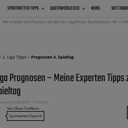
SPORTWETTEN TIPPS
QUOTENVERGLEICHE
NEWS
WETTANBIE
ere Sportwetten Tipps
ere Sportarten
[starrating_addon google=true]
Wir erhalten eine Provision von den hier angeführten Buchmachern. 18+ | AGB
tball NBA Prognosen und
ledon Wettquoten
Bra
Top
de France Wettquoten
s Tipps
>
2. Liga Tipps
>
Prognosen 4. Spieltag
l 1 Weltmeister Quoten
 Tipps
Liga Prognosen – Meine Experten Tipps
 GP Weltmeister Quoten
all Tipps
pieltag
r Bowl Wettquoten
ckey Tipps
iert am 26.09.2025 - 17:52 Uhr
Von Oliver Treffkorn
ipps & Prognosen von
Sportwetten-Experte
rten