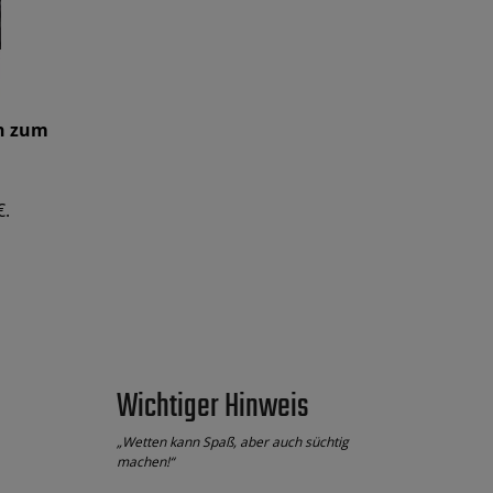
ch zum
€.
Wichtiger Hinweis
„Wetten kann Spaß, aber auch süchtig
machen!“