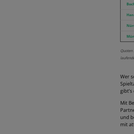
Boc
Hann
Nür
Mün
Quoten 
laufend
Wer s
Spielt
gibt’s
Mit B
Partne
und b
mit at