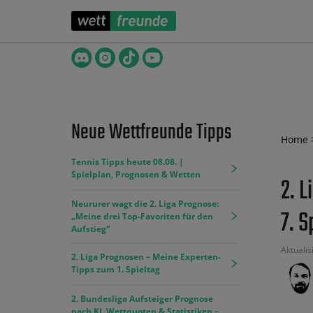
Fussball Tipps
Fussball Quoten
And
And
Bundesliga Tipps & Prognosen
Bundesliga Quoten
Sportwetten Apps im Test
Gratiswetten & Freebets
Baske
Wimb
Tipps
2. Liga Tipps – Experten-
Deutscher Meister
Deutsche Wettanbieter
Quotenboosts heute
Tour 
Prognosen zur 2. Bundesliga
Tenni
Neue Wettfreunde Tipps
Home
Bundesliga Absteiger
Wettanbieter mit PayPal
Bet365 Angebotscode
Forme
Champions League Tipps
Darts
Tennis Tipps heute 08.08. |
Spielplan, Prognosen & Wetten
2. 
Bundesliga Torschützenkönig
Wettanbieter ohne Steuer
Betano Promo Code
Moto
Europa League Tipps
Handb
Neururer wagt die 2. Liga Prognose:
7. S
„Meine drei Top-Favoriten für den
2. Bundesliga Quoten
Fußball Wettanbieter
Bet at home Quotenboost
Supe
Aufstieg“
Conference League Tipps
Eisho
Aktualis
2. Liga Prognosen – Meine Experten-
2. Bundesliga Meister
Darts Wettanbieter
Bwin Bonus Code
Tipps zum 1. Spieltag
Fussball International Tipps
NFL T
2. Bundesliga Aufsteiger Prognose
Expe
3. Liga Quoten
Neue Wettanbieter 2026
Interwetten Bonus Code
nach KI, Wettquoten & Statistiken –