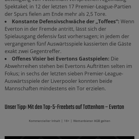
Spektakel; in 12 der letzten 17 Premier-League-Partien
der Spurs fielen am Ende mehr als 2,5 Tore.
Konstante Defensivschwäche der „Toffees“:
Wenn
Everton in der Fremde antritt, lässt sich der
Spielausgang defensiv fast vorhersagen; in jedem der
vergangenen fünf Auswärtsspiele kassierten die Gäste
exakt zwei Gegentreffer.
Offenes Visier bei Evertons Gastspielen:
Die
Abwehrreihen stehen bei Evertons Auftritten selten im
Fokus; in sechs der letzten sieben Premier-League-
Auswärtsspiele der Liverpooler konnten beide
Mannschaften mindestens ein Tor erzielen.
Unser Tipp: Mit den Top-5-Freebets auf Tottenham – Everton
Kommerzieller Inhalt | 18+ | Wettanbieter AGB gelten