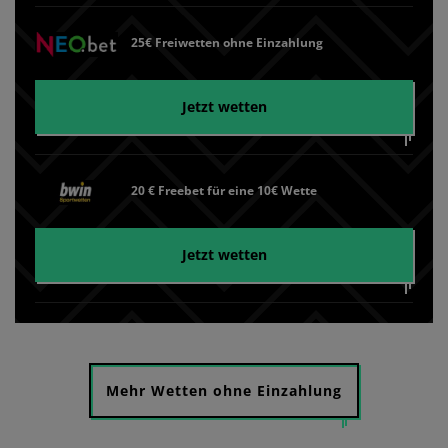
25€ Freiwetten ohne Einzahlung
Jetzt wetten
20 € Freebet für eine 10€ Wette
Jetzt wetten
Mehr Wetten ohne Einzahlung