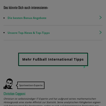
Das könnte Dich auch interessieren:
Die besten Bonus Angebote
Unsere Top-News & Top-Tipps
Mehr Fußball International Tipps
Sportwetten-Experte
Christian Capponi
Christian ist selbstständiger IT-Experte und hat aufgrund seines mathematischen
Hintergrunds eine starke Affinität zur Statistik. Seine analytischen Fähigkeiten eignen
sich hervorragend für Sportwetten, wobei er sich auf datenintensive Sportarten wie