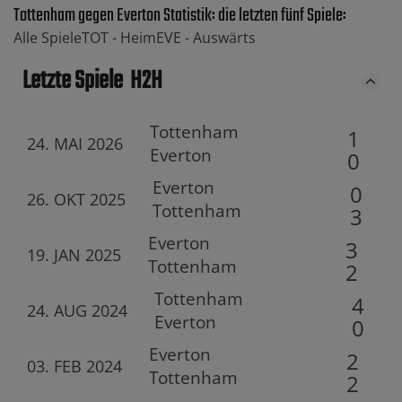
Tottenham gegen Everton Statistik: die letzten fünf Spiele:
Alle Spiele
TOT -
Heim
EVE -
Auswärts
Letzte Spiele
H2H
Tottenham
1
24. MAI 2026
Everton
0
Everton
0
26. OKT 2025
Tottenham
3
Everton
3
19. JAN 2025
Tottenham
2
Tottenham
4
24. AUG 2024
Everton
0
Everton
2
03. FEB 2024
Tottenham
2