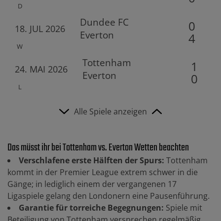
D
Dundee FC
0
18. JUL 2026
Everton
4
W
Tottenham
1
24. MAI 2026
Everton
0
L
Alle Spiele anzeigen
Das müsst ihr bei Tottenham vs. Everton Wetten beachten
Verschlafene erste Hälften der Spurs:
Tottenham
kommt in der Premier League extrem schwer in die
Gänge; in lediglich einem der vergangenen 17
Ligaspiele gelang den Londonern eine Pausenführung.
Garantie für torreiche Begegnungen:
Spiele mit
Beteiligung von Tottenham versprechen regelmäßig