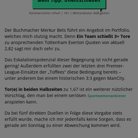
Mein Tipp: Unentschieden
Kommerzieller Inhalt | 18+ | Wettanbieter AGB gelten
Der Buchmacher Merkur Bets führt ein Angebot im Portfolio,
welches mich stutzig macht. Denn
Ein Team schießt 3+ Tore
zu ansprechenden Tottenham Everton Quoten von aktuell
2,82 sagt mir doch sehr zu.
Das Eskalationspotenzial dieser Begegnung ist nicht gerade
gering! Außerdem erfüllten zwei der letzten drei Premier-
League-Einsätze der „Toffees“ diese Bedingung bereits –
unter anderem bei einem historischen 3:3 gegen ManCity.
Tor(e) in beiden Halbzeiten
zu 1,67 ist ein weiterer nützlicher
Vorschlag, den man bei einem seriösen
Sportwettenanbieter
anspielen kann.
Da bei fünf direkten Duellen in Folge diese Vorgabe stets
erfüllt wurde, mache ich mir jedenfalls keine Sorgen, dass es
gerade am Sonntag zu einer Abweichung kommen wird.