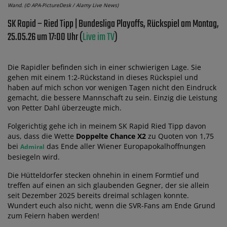
Wand. (© APA-PictureDesk / Alamy Live News)
SK Rapid – Ried Tipp | Bundesliga Playoffs, Rückspiel am Montag,
25.05.26 um 17:00 Uhr (
Live im TV
)
Die Rapidler befinden sich in einer schwierigen Lage. Sie
gehen mit einem 1:2-Rückstand in dieses Rückspiel und
haben auf mich schon vor wenigen Tagen nicht den Eindruck
gemacht, die bessere Mannschaft zu sein. Einzig die Leistung
von Petter Dahl überzeugte mich.
Folgerichtig gehe ich in meinem SK Rapid Ried Tipp davon
aus, dass die Wette
Doppelte Chance X2
zu Quoten von 1,75
bei
das Ende aller Wiener Europapokalhoffnungen
Admiral
besiegeln wird.
Die Hütteldorfer stecken ohnehin in einem Formtief und
treffen auf einen an sich glaubenden Gegner, der sie allein
seit Dezember 2025 bereits dreimal schlagen konnte.
Wundert euch also nicht, wenn die SVR-Fans am Ende Grund
zum Feiern haben werden!