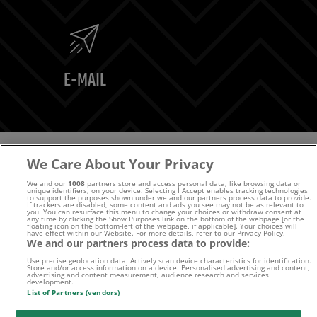
E-MAIL
We Care About Your Privacy
Folge uns auf:
We and our
1008
partners store and access personal data, like browsing data or
unique identifiers, on your device. Selecting I Accept enables tracking technologies
to support the purposes shown under we and our partners process data to provide.
If trackers are disabled, some content and ads you see may not be as relevant to
you. You can resurface this menu to change your choices or withdraw consent at
any time by clicking the Show Purposes link on the bottom of the webpage [or the
floating icon on the bottom-left of the webpage, if applicable]. Your choices will
have effect within our Website. For more details, refer to our Privacy Policy.
Sport-Daten zur Verfügung gestellt von
We and our partners process data to provide:
Use precise geolocation data. Actively scan device characteristics for identification.
Store and/or access information on a device. Personalised advertising and content,
advertising and content measurement, audience research and services
development.
List of Partners (vendors)
WETTFREUNDE.NET IST STOLZER PARTNER VON