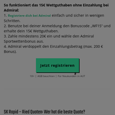
So funktioniert das 15€ Wettguthaben ohne Einzahlung bei
Admiral:
1.
einfach und sicher in wenigen
Registriere dich bei Admiral
Schritten.
2. Benutze bei deiner Anmeldung den Bonuscode „WF15“ und
erhalte dein 15€ Wettguthaben.
3. Zahle mindestens 20€ ein und wähle den Admiral
Sportwettenbonus aus.
4. Admiral verdoppelt den Einzahlungsbetrag (max. 200 €
Bonus).
Jetzt registrieren
18+ | AGB beachten | Für Neukunden in AUT
SK Rapid – Ried Quoten: Wer hat die beste Quote?