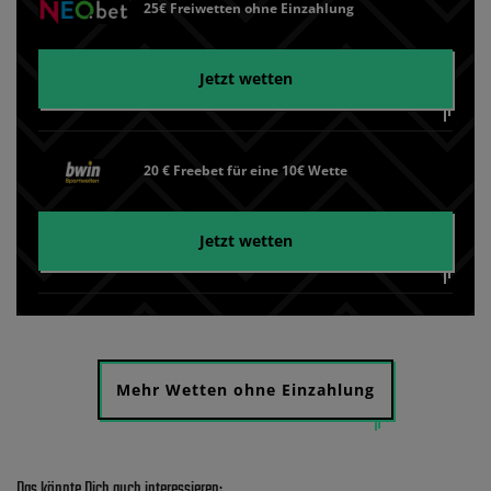
25€ Freiwetten ohne Einzahlung
Jetzt wetten
20 € Freebet für eine 10€ Wette
Jetzt wetten
Mehr Wetten ohne Einzahlung
Das könnte Dich auch interessieren: