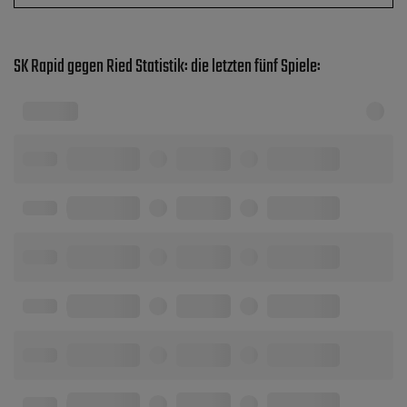
SK Rapid gegen Ried Statistik: die letzten fünf Spiele: