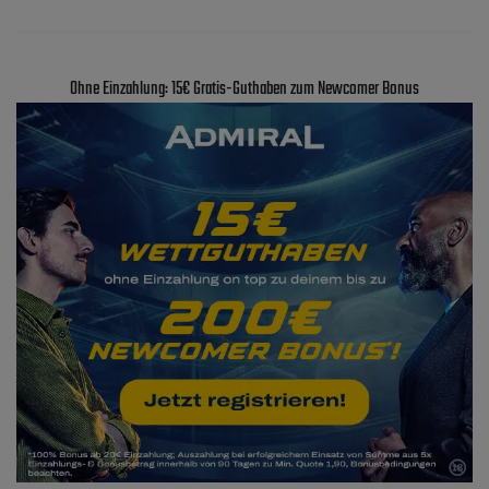
Ohne Einzahlung: 15€ Gratis-Guthaben zum Newcomer Bonus