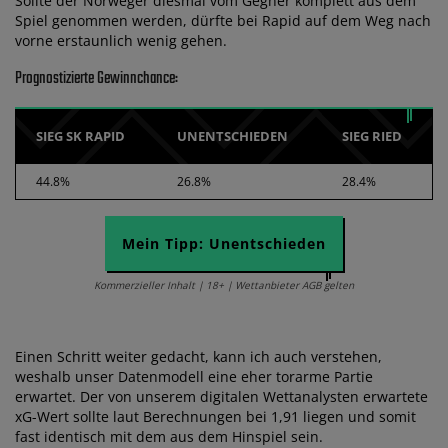
Sollte der Norweger diesmal vom Gegner komplett aus dem
Spiel genommen werden, dürfte bei Rapid auf dem Weg nach
vorne erstaunlich wenig gehen.
Prognostizierte Gewinnchance:
SIEG SK RAPID
UNENTSCHIEDEN
SIEG RIED
44.8%
26.8%
28.4%
Mein Tipp: Unentschieden
Kommerzieller Inhalt | 18+ | Wettanbieter AGB gelten
Einen Schritt weiter gedacht, kann ich auch verstehen,
weshalb unser Datenmodell eine eher torarme Partie
erwartet. Der von unserem digitalen Wettanalysten erwartete
xG-Wert sollte laut Berechnungen bei 1,91 liegen und somit
fast identisch mit dem aus dem Hinspiel sein.