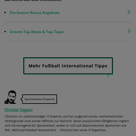
Die besten Bonus Angebote
Unsere Top-News & Top-Tipps
Mehr Fußball International Tipps
Sportwetten-Experte
Christian Capponi
Christian ist selbstständiger IT-Experte und hat aufgrund seines mathematischen
Hintergrunds eine starke Affinität zur Statistik. Seine analytischen Fähigkeiten eignen
sich hervorragend für Sportwetten, wobei er sich auf datenintensive Sportarten wie
NFL, MLB und Football konzentriert. Christian hat seine IT-Expertise…