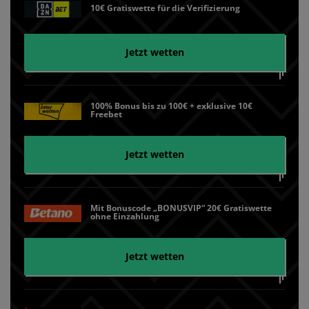
10€ Gratiswette für die Verifizierung
Jetzt wetten
100% Bonus bis zu 100€ + exklusive 10€
Freebet
Jetzt wetten
Mit Bonuscode „BONUSVIP“ 20€ Gratiswette
ohne Einzahlung
Jetzt wetten