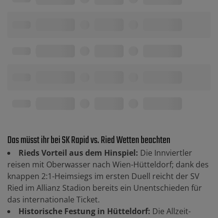
Das müsst ihr bei SK Rapid vs. Ried Wetten beachten
Rieds Vorteil aus dem Hinspiel:
Die Innviertler
reisen mit Oberwasser nach Wien-Hütteldorf; dank des
knappen 2:1-Heimsiegs im ersten Duell reicht der SV
Ried im Allianz Stadion bereits ein Unentschieden für
das internationale Ticket.
Historische Festung in Hütteldorf:
Die Allzeit-