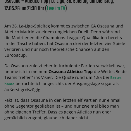
Osasuna – Atletico Tipp | La Liga, 36. Spieltag am Dienstag,
12.05.26 um 21:30 Uhr (
Live im TV
)
Am 36. La-Liga-Spieltag kommt es zwischen CA Osasuna und
Atletico Madrid zu einem ungleichen Duell. Denn während
die Madrilenen die Champions-League-Qualifikation bereits
in der Tasche haben, hat Osasuna drei der letzten vier Spiele
verloren und nur noch theoretische Chancen auf den
Europacup.
Da Osasuna zuletzt eher in turbulente Partien verwickelt war,
nehme ich in meinem
Osasuna Atletico Tipp
die Wette „Beide
Teams treffen“ ins Visier. Die Quote rund um 1,55 bei
Bet-at-
betrachte ich angesichts der Ausgangslage sogar als
home
äußerst großzügig.
Fakt ist, dass Osasuna in den letzten elf Partien nur einmal
ohne Gegentor geblieben ist – und nur zweimal blieb man
ohne eigenen Treffer. Dass es gegen Atletico nun eher
gemächlich zugeht, glaube ich daher nicht.