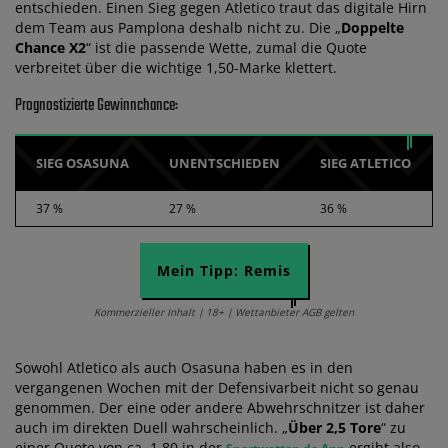
entschieden. Einen Sieg gegen Atletico traut das digitale Hirn
dem Team aus Pamplona deshalb nicht zu. Die „
Doppelte
Chance X2
“ ist die passende Wette, zumal die Quote
verbreitet über die wichtige 1,50-Marke klettert.
Prognostizierte Gewinnchance:
SIEG OSASUNA
UNENTSCHIEDEN
SIEG ATLETICO
37 %
27 %
36 %
Mein Tipp: Remis
Kommerzieller Inhalt | 18+ | Wettanbieter AGB gelten
Sowohl Atletico als auch Osasuna haben es in den
vergangenen Wochen mit der Defensivarbeit nicht so genau
genommen. Der eine oder andere Abwehrschnitzer ist daher
auch im direkten Duell wahrscheinlich. „
Über 2,5 Tore
“ zu
einer Quote von ca. 1,80 in der
ergibt also