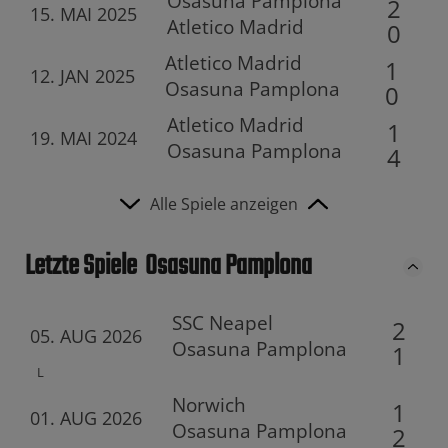
Osasuna Pamplona
2
15. MAI 2025
Atletico Madrid
0
Atletico Madrid
1
12. JAN 2025
Osasuna Pamplona
0
Atletico Madrid
1
19. MAI 2024
Osasuna Pamplona
4
Alle Spiele anzeigen
Letzte Spiele
Osasuna Pamplona
SSC Neapel
2
05. AUG 2026
Osasuna Pamplona
1
L
Norwich
1
01. AUG 2026
Osasuna Pamplona
2