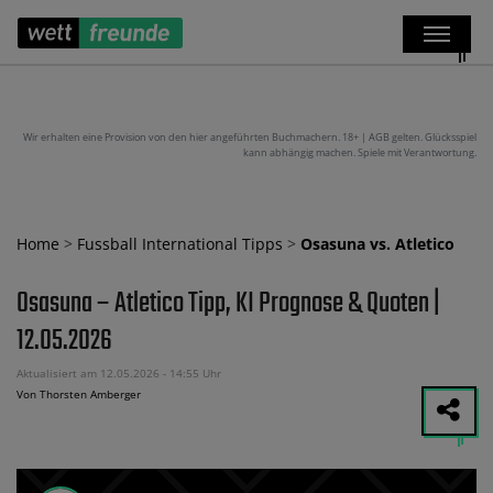
Wir erhalten eine Provision von den hier angeführten Buchmachern. 18+ | AGB gelten. Glücksspiel
kann abhängig machen. Spiele mit Verantwortung.
Home
>
Fussball International Tipps
>
Osasuna vs. Atletico
Osasuna – Atletico Tipp, KI Prognose & Quoten |
12.05.2026
Aktualisiert am 12.05.2026 - 14:55 Uhr
Von Thorsten Amberger