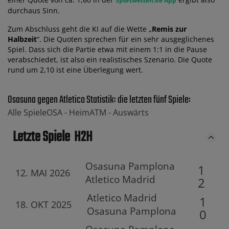
Sportwetten.de App
durchaus Sinn.
Zum Abschluss geht die KI auf die Wette „
Remis zur
Halbzeit
“. Die Quoten sprechen für ein sehr ausgeglichenes
Spiel. Dass sich die Partie etwa mit einem 1:1 in die Pause
verabschiedet, ist also ein realistisches Szenario. Die Quote
rund um 2,10 ist eine Überlegung wert.
Osasuna gegen Atletico Statistik: die letzten fünf Spiele:
Alle Spiele
OSA -
Heim
ATM -
Auswärts
Letzte Spiele
H2H
Osasuna Pamplona
1
12. MAI 2026
Atletico Madrid
2
Atletico Madrid
1
18. OKT 2025
Osasuna Pamplona
0