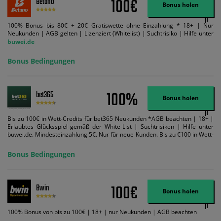
100€
Betano
Bonus holen
100% Bonus bis 80€ + 20€ Gratiswette ohne Einzahlung * 18+ | Nur
Neukunden | AGB gelten | Lizenziert (Whitelist) | Suchtrisiko | Hilfe unter
buwei.de
Bonus Bedingungen
100%
bet365
Bonus holen
Bis zu 100€ in Wett-Credits für bet365 Neukunden *AGB beachten | 18+ |
Erlaubtes Glücksspiel gemäß der White-List | Suchtrisiken | Hilfe unter
buwei.de. Mindesteinzahlung 5€. Nur für neue Kunden. Bis zu €100 in Wett-
Credits. Melden Sie sich an, zahlen Sie €5 oder mehr auf Ihr bet365-Konto
ein und wir geben Ihnen die entsprechende qualifizierende Einzahlung in
Bonus Bedingungen
Wett-Credits, wenn Sie qualifizierende Wetten im gleichen Wert platzieren
und diese abgerechnet werden. Mindestquoten, Wett- und
Zahlungsmethoden-Ausnahmen gelten. Gewinne schließen den Einsatz von
Wett-Credits aus. Es gelten die AGB, Zeitlimits und Ausnahmen. Der Bonus-
100€
Bwin
Code VIPANGEBOT kann während der Anmeldung benutzt werden, jedoch
Bonus holen
ändert dies den Angebotsbetrag in keinster Weise.
100% Bonus von bis zu 100€ | 18+ | nur Neukunden | AGB beachten