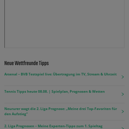
Neue Wettfreunde Tipps
Arsenal – BVB Testspiel live: Übertragung im TV, Stream & Uhrzeit
Tennis Tipps heute 08.08. | Spielplan, Prognosen & Wetten
Neururer wagt die 2. Liga Prognose: „Meine drei Top-Favoriten für
den Aufstieg“
2. Liga Prognosen – Meine Experten-Tipps zum 1. Spieltag