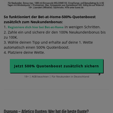
So funktioniert der Bet-at-Home-500%-Quotenboost
zusätzlich zum Neukundenbonus:
1.
in wenigen Schritten.
Registriere dich hier bei Bet-at-Home
2. Zahle ein und sichere dir den 100% Neukundenbonus bis
zu 100€.
3. Wähle deinen Tipp und erhalte auf deine 1. Wette
automatisch einen 500% Quotenboost.
4. Platziere deine Wette.
Jetzt 500% Quotenboost zusätzlich sichern
18+ | AGB beachten | Für Neukunden in Deutschland
Osasuna – Atletico Quoten: Wer hat die beste Quote?