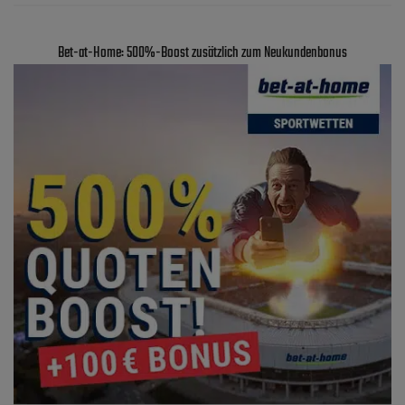
Bet-at-Home: 500%-Boost zusätzlich zum Neukundenbonus