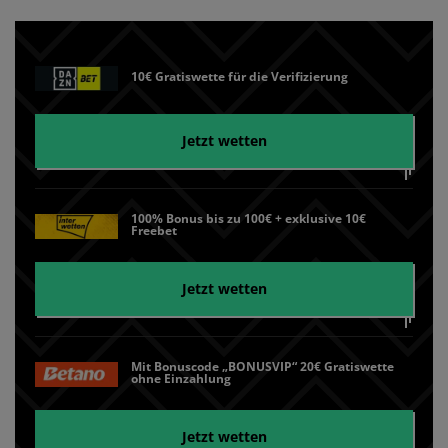
10€ Gratiswette für die Verifizierung
Jetzt wetten
100% Bonus bis zu 100€ + exklusive 10€
Freebet
Jetzt wetten
Mit Bonuscode „BONUSVIP“ 20€ Gratiswette
ohne Einzahlung
Jetzt wetten