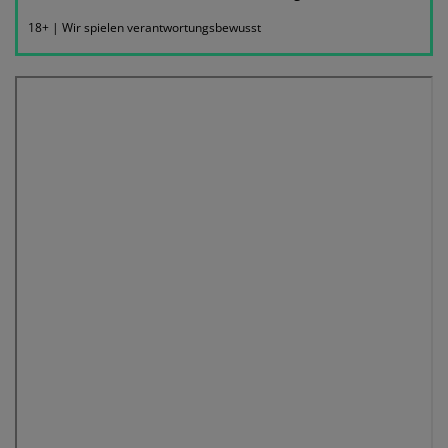
18+ | Wir spielen verantwortungsbewusst