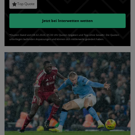
Top Quote
Jetzt bei
Interwetten
wetten
*Quoten Stand vom 08.02.2026‚ 05⁚00 Uhr Quoten Angaben und Tipp ohne Gewähr. Die Quoten
unterliegen laufenden Anpassungen und können sich mittlerweile geändert haben.