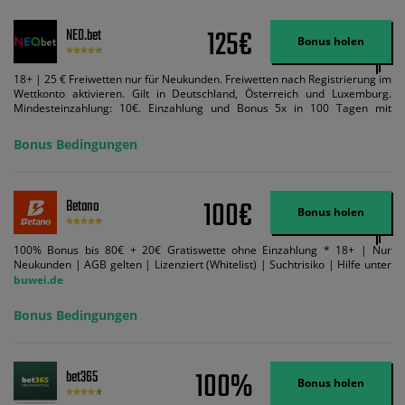
125€
NEO.bet
Bonus holen
18+ | 25 € Freiwetten nur für Neukunden. Freiwetten nach Registrierung im
Wettkonto aktivieren. Gilt in Deutschland, Österreich und Luxemburg.
Mindesteinzahlung: 10€. Einzahlung und Bonus 5x in 100 Tagen mit
Mindestquote 1,5 umsetzen. Maximaler Umsatz: Bonusbetrag pro Wette.
Bedingungen können geändert werden. AGB gelten. Lizenziert; Hilfe bei
Bonus Bedingungen
Suchtrisiken: buwei.de.
100€
Betano
Bonus holen
100% Bonus bis 80€ + 20€ Gratiswette ohne Einzahlung * 18+ | Nur
Neukunden | AGB gelten | Lizenziert (Whitelist) | Suchtrisiko | Hilfe unter
buwei.de
Bonus Bedingungen
100%
bet365
Bonus holen