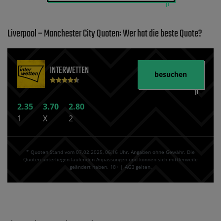
Liverpool – Manchester City Quoten: Wer hat die beste Quote?
INTERWETTEN
besuchen
2.35
3.70
2.80
1
X
2
* Quoten Stand vom 07.02.2025‚ 06⁚16 Uhr. Angaben ohne Gewähr. Die
Quoten unterliegen laufenden Anpassungen und können sich mittlerweile
geändert haben. 18+ | AGB gelten.