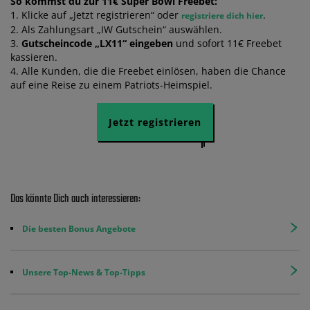
So kommst du zur 11€ Super Bowl Freebet:
1. Klicke auf „Jetzt registrieren“ oder
.
registriere dich hier
2. Als Zahlungsart „IW Gutschein“ auswählen.
3.
Gutscheincode „LX11“ eingeben
und sofort 11€ Freebet
kassieren.
4. Alle Kunden, die die Freebet einlösen, haben die Chance
auf eine Reise zu einem Patriots-Heimspiel.
Jetzt registrieren
Das könnte Dich auch interessieren:
Die besten Bonus Angebote
Unsere Top-News & Top-Tipps