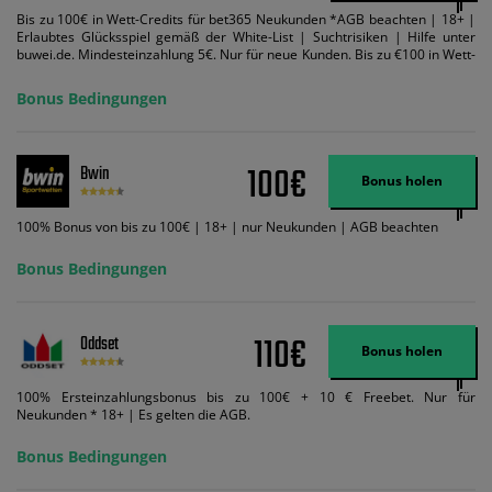
Bis zu 100€ in Wett-Credits für bet365 Neukunden *AGB beachten | 18+ |
Erlaubtes Glücksspiel gemäß der White-List | Suchtrisiken | Hilfe unter
buwei.de. Mindesteinzahlung 5€. Nur für neue Kunden. Bis zu €100 in Wett-
Credits. Melden Sie sich an, zahlen Sie €5 oder mehr auf Ihr bet365-Konto
ein und wir geben Ihnen die entsprechende qualifizierende Einzahlung in
Bonus Bedingungen
Wett-Credits, wenn Sie qualifizierende Wetten im gleichen Wert platzieren
und diese abgerechnet werden. Mindestquoten, Wett- und
Zahlungsmethoden-Ausnahmen gelten. Gewinne schließen den Einsatz von
Wett-Credits aus. Es gelten die AGB, Zeitlimits und Ausnahmen. Der Bonus-
100€
Bwin
Code VIPANGEBOT kann während der Anmeldung benutzt werden, jedoch
Bonus holen
ändert dies den Angebotsbetrag in keinster Weise.
100% Bonus von bis zu 100€ | 18+ | nur Neukunden | AGB beachten
Bonus Bedingungen
110€
Oddset
Bonus holen
100% Ersteinzahlungsbonus bis zu 100€ + 10 € Freebet. Nur für
Neukunden * 18+ | Es gelten die AGB.
Bonus Bedingungen