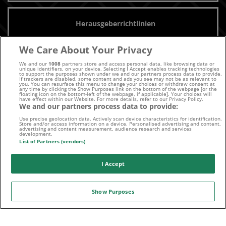
Herausgeberrichtlinien
We Care About Your Privacy
Unsere Autoren
We and our
1008
partners store and access personal data, like browsing data or
unique identifiers, on your device. Selecting I Accept enables tracking technologies
to support the purposes shown under we and our partners process data to provide.
If trackers are disabled, some content and ads you see may not be as relevant to
you. You can resurface this menu to change your choices or withdraw consent at
any time by clicking the Show Purposes link on the bottom of the webpage [or the
floating icon on the bottom-left of the webpage, if applicable]. Your choices will
Archiv
have effect within our Website. For more details, refer to our Privacy Policy.
We and our partners process data to provide:
Use precise geolocation data. Actively scan device characteristics for identification.
Store and/or access information on a device. Personalised advertising and content,
advertising and content measurement, audience research and services
development.
Kontaktiere uns noch heute!
List of Partners (vendors)
I Accept
Show Purposes
E-MAIL