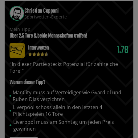
Christian Capponi
Sportwetten-Experte
Mein Tipp
Über 2.5 Tore & beide Mannschaften treffen!
1.78
Interwetten
In dieser Partie steckt Potenzial für zahlreiche
Tore!
Warum dieser Tipp?
ManCity muss auf Verteidiger wie Gvardiol und
Ruben Dias verzichten
Liverpool schoss allein in den letzten 4
Pflichtspielen 16 Tore
Liverpool muss am Sonntag um jeden Preis
gewinnen