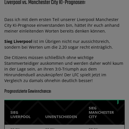
Liverpool vs. Manchester City KI-Prognosen:
Dass ich mit dem ersten Teil unserer Liverpool Manchester
City KI-Prognose einverstanden bin, hättet ihr euch anhand
meiner einleitenden Worten bereits denken können.
Sieg Liverpool
ist im Übrigen nicht nur aussichtsreich,
sondern bei Werten um die 2.20 sogar recht einträglich.
Die Citizens müssen schließlich ohne wichtige
Stammverteidiger auskommen und werden daher wohl kaum
in der Lage sein, an ihren 3:0-Triumph aus dem
Hinrundenduell anzuknüpfen! Der LFC spielt jetzt im
Vergleich zu damals ohnehin deutlich besser!
Prognostizierte Gewinnchance:
SIEG
SIEG
MANCHESTER
LIVERPOOL
UNENTSCHIEDEN
CITY