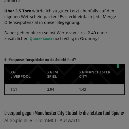
ähnlich!
Über 3.5 Tore
würde ich zu guter Letzt ebenfalls auf den
eigenen Wettschein packen! Es steckt einfach jede Menge
Offensivpotenzial in dieser Begegnung.
Daher gehen hierzu selbst Werte von circa 2.40 ohne
zusätzlichen
noch völlig in Ordnung!
Quotenboost
KI-Prognose: Torspektakel an der Anfield Road?
XG
XG IM
XG MANCHESTER
LIVERPOOL
SPIEL
CITY
1.51
2.94
1.43
Liverpool gegen Manchester City Statistik: die letzten fünf Spiele:
Alle Spiele
LIV -
Heim
MCI -
Auswärts