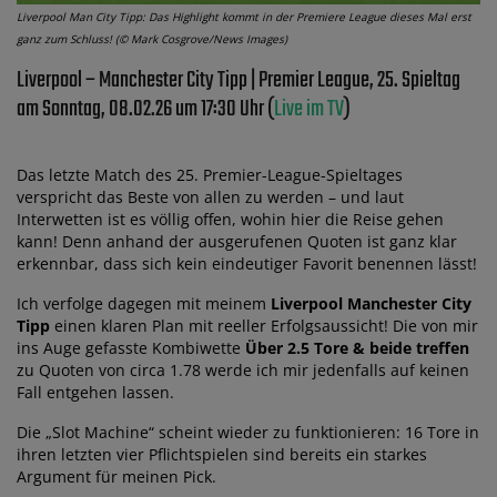
Liverpool Man City Tipp: Das Highlight kommt in der Premiere League dieses Mal erst
ganz zum Schluss! (© Mark Cosgrove/News Images)
Liverpool – Manchester City Tipp | Premier League, 25. Spieltag
am Sonntag, 08.02.26 um 17:30 Uhr (
Live im TV
)
Das letzte Match des 25. Premier-League-Spieltages
verspricht das Beste von allen zu werden – und laut
Interwetten ist es völlig offen, wohin hier die Reise gehen
kann! Denn anhand der ausgerufenen Quoten ist ganz klar
erkennbar, dass sich kein eindeutiger Favorit benennen lässt!
Ich verfolge dagegen mit meinem
Liverpool Manchester City
Tipp
einen klaren Plan mit reeller Erfolgsaussicht! Die von mir
ins Auge gefasste Kombiwette
Über 2.5 Tore & beide treffen
zu Quoten von circa 1.78 werde ich mir jedenfalls auf keinen
Fall entgehen lassen.
Die „Slot Machine“ scheint wieder zu funktionieren: 16 Tore in
ihren letzten vier Pflichtspielen sind bereits ein starkes
Argument für meinen Pick.