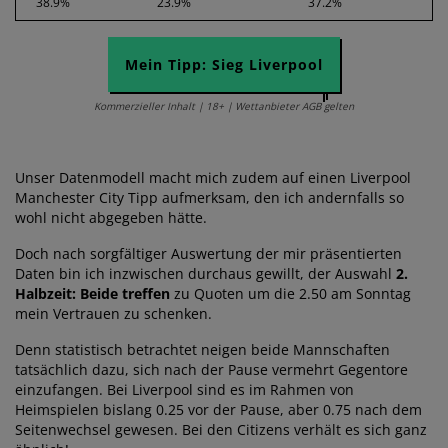
38.9%
23.9%
37.2%
Mein Tipp: Sieg Liverpool
Kommerzieller Inhalt | 18+ | Wettanbieter AGB gelten
Unser Datenmodell macht mich zudem auf einen Liverpool
Manchester City Tipp aufmerksam, den ich andernfalls so
wohl nicht abgegeben hätte.
Doch nach sorgfältiger Auswertung der mir präsentierten
Daten bin ich inzwischen durchaus gewillt, der Auswahl
2.
Halbzeit: Beide treffen
zu Quoten um die 2.50 am Sonntag
mein Vertrauen zu schenken.
Denn statistisch betrachtet neigen beide Mannschaften
tatsächlich dazu, sich nach der Pause vermehrt Gegentore
einzufangen. Bei Liverpool sind es im Rahmen von
Heimspielen bislang 0.25 vor der Pause, aber 0.75 nach dem
Seitenwechsel gewesen. Bei den Citizens verhält es sich ganz