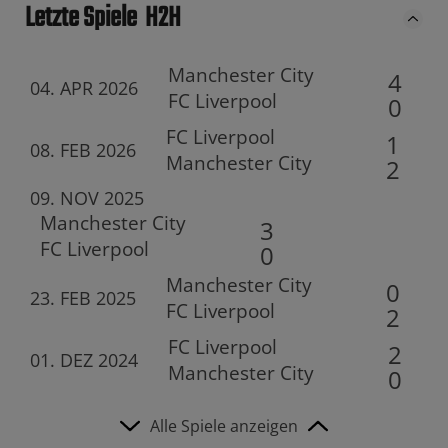
Letzte Spiele
H2H
Manchester City
4
04. APR 2026
FC Liverpool
0
FC Liverpool
1
08. FEB 2026
Manchester City
2
09. NOV 2025
Manchester City
3
FC Liverpool
0
Manchester City
0
23. FEB 2025
FC Liverpool
2
FC Liverpool
2
01. DEZ 2024
Manchester City
0
Alle Spiele anzeigen