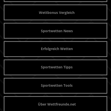
Wettbonus Vergleich
Sportwetten News
Erfolgreich Wetten
Sportwetten Tipps
Sportwetten Tools
Über Wettfreunde.net