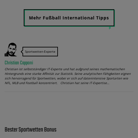
Mehr Fußball International Tipps
Sportwetten-Experte
Christian Capponi
Christian ist selbstständiger IT-Experte und hat aufgrund seines mathematischen
Hintergrunds eine starke Affinität zur Statistik. Seine analytischen Fähigkeiten eignen
sich hervorragend für Sportwetten, wobei er sich auf datenintensive Sportarten wie
NFL, MLB und Football konzentriert. Christian hat seine IT-Expertise…
Bester Sportwetten Bonus