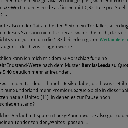
ielen nur ein einziges Mal zu null gespielt, während Forest
n xG-Wert in der Fremde auf im Schnitt 0,92 Tore pro Spiel
t …
nte also in der Tat auf beiden Seiten ein Tor fallen, allerdin
ich dieses Szenario nicht für derart wahrscheinlich, dass ich
ichts von Quoten um die 1.82 bei jedem guten
Wettanbieter 
augenblicklich zuschlagen würde …
hlich kann ich mich mit dem KI-Vorschlag für eine
eit/Endstand-Wette nach dem Muster
Remis/Leeds
zu Quo
e 5.40 deutlich mehr anfreunden.
 zwar in der Tat deutlich mehr Risiko dabei, doch wusstet ihr
eit nur Sunderland mehr Premier-League-Spiele in dieser Sa
tten hat als United (11), in denen es zur Pause noch
schieden stand?
olcher Verlauf mit spätem Lucky-Punch würde also gut zu de
meinen Tendenzen der „Whites“ passen …