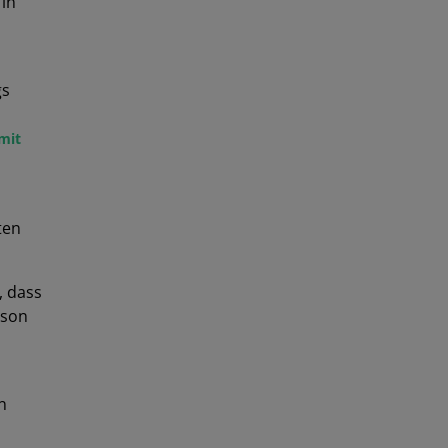
 in
gs
mit
ten
, dass
ison
n