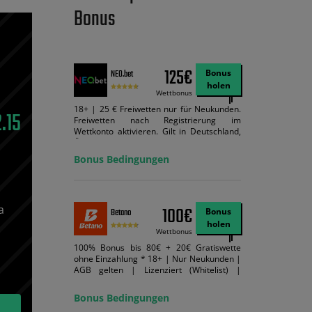
Bonus
125€
NEO.bet
Bonus
holen
Wettbonus
18+ | 25 € Freiwetten nur für Neukunden.
2.15
Freiwetten nach Registrierung im
Wettkonto aktivieren. Gilt in Deutschland,
Österreich und Luxemburg.
Mindesteinzahlung: 10€. Einzahlung und
Bonus Bedingungen
Bonus 5x in 100 Tagen mit Mindestquote
1,5 umsetzen. Maximaler Umsatz:
Bonusbetrag pro Wette. Bedingungen
können geändert werden. AGB gelten.
100€
a
Lizenziert; Hilfe bei Suchtrisiken: buwei.de.
Betano
Bonus
holen
Wettbonus
100% Bonus bis 80€ + 20€ Gratiswette
ohne Einzahlung * 18+ | Nur Neukunden |
AGB gelten | Lizenziert (Whitelist) |
Suchtrisiko | Hilfe unter
buwei.de
Bonus Bedingungen