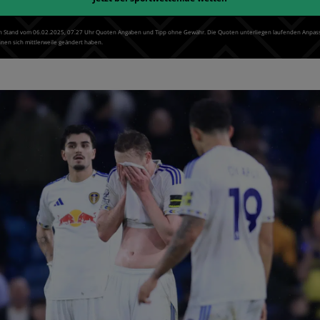
 Stand vom 06.02.2025‚ 07⁚27 Uhr Quoten Angaben und Tipp ohne Gewähr. Die Quoten unterliegen laufenden Anpa
nen sich mittlerweile geändert haben.