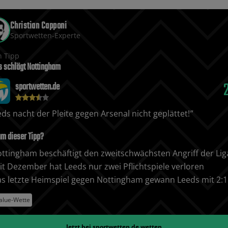
Sportwetten Tipps
Christian Capponi
Sportwetten-Experte
n Tipp
s schlägt Nottingham
sportwetten.de
ds nacht der Pleite gegen Arsenal nicht geplättet!
m dieser Tipp?
ttingham beschäftigt den zweitschwächsten Angriff der Lig
it Dezember hat Leeds nur zwei Pflichtspiele verloren
s letzte Heimspiel gegen Nottingham gewann Leeds mit 2:1
alue-Wette
Jetzt bei
sportwetten.de
wetten