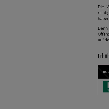
Die „
richti
haben
Denn 
Offen
auf d
Erhö
BU