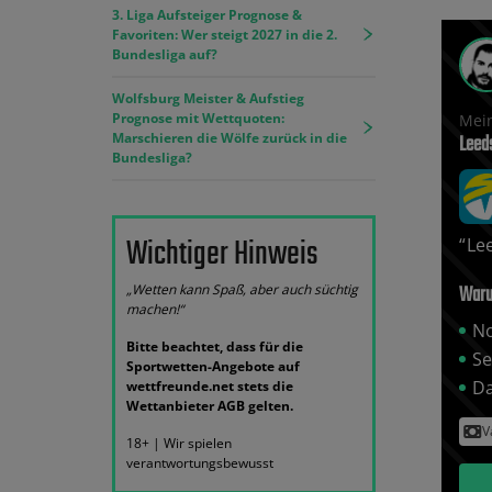
3. Liga Aufsteiger Prognose &
3. Liga Tipps
Favoriten: Wer steigt 2027 in die 2.
Alle 
3. Liga Meister
NEO.bet Freiwetten
Bundesliga auf?
DFB Pokal Tipps
Wolfsburg Meister & Aufstieg
DFB-Pokal Quoten
Oddset Quotenboost
Prognose mit Wettquoten:
Mei
Marschieren die Wölfe zurück in die
Leed
Frauen Fussball Tipps
Bundesliga?
Champions League Quoten
Tipico Promo Code
Wichtiger Hinweis
Lee
Europa League Quoten
„Wetten kann Spaß, aber auch süchtig
Waru
Premier League Meister
machen!“
No
Bitte beachtet, dass für die
Se
Sportwetten-Angebote auf
Da
wettfreunde.net stets die
Wettanbieter AGB gelten.
V
18+ | Wir spielen
verantwortungsbewusst