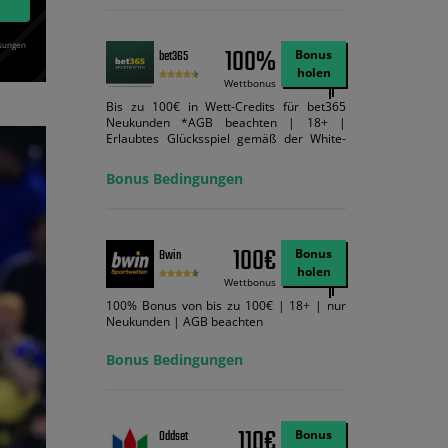
ssungen
100%
bet365
Bonus
holen
Wettbonus
Bis zu 100€ in Wett-Credits für bet365
Neukunden *AGB beachten | 18+ |
Erlaubtes Glücksspiel gemäß der White-
List | Suchtrisiken | Hilfe unter buwei.de.
Mindesteinzahlung 5€. Nur für neue
Bonus Bedingungen
Kunden. Bis zu €100 in Wett-Credits.
Melden Sie sich an, zahlen Sie €5 oder
mehr auf Ihr bet365-Konto ein und wir
geben Ihnen die entsprechende
100€
qualifizierende Einzahlung in Wett-Credits,
Bwin
Bonus
wenn Sie qualifizierende Wetten im
holen
gleichen Wert platzieren und diese
Wettbonus
abgerechnet werden. Mindestquoten,
100% Bonus von bis zu 100€ | 18+ | nur
Wett- und Zahlungsmethoden-Ausnahmen
Neukunden | AGB beachten
gelten. Gewinne schließen den Einsatz von
Wett-Credits aus. Es gelten die AGB,
Bonus Bedingungen
Zeitlimits und Ausnahmen. Der Bonus-
Code VIPANGEBOT kann während der
Anmeldung benutzt werden, jedoch ändert
dies den Angebotsbetrag in keinster
Weise.
110€
Oddset
Bonus