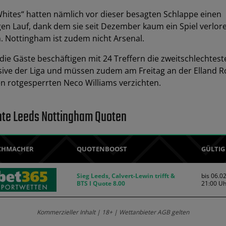
Whites“ hatten nämlich vor dieser besagten Schlappe einen
gen Lauf, dank dem sie seit Dezember kaum ein Spiel verlor
. Nottingham ist zudem nicht Arsenal.
die Gäste beschäftigen mit 24 Treffern die zweitschlechtest
sive der Liga und müssen zudem am Freitag an der Elland 
en rotgesperrten Neco Williams verzichten.
hte Leeds Nottingham Quoten
CHMACHER
QUOTENBOOST
GÜLTIG
Sieg Leeds, Calvert-Lewin trifft &
bis 06.02
BTS I Quote 8.00
21:00 Uh
Kommerzieller Inhalt | 18+ | Wettanbieter AGB gelten