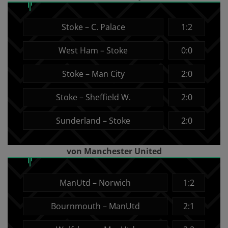
Stoke – C. Palace
1:2
West Ham – Stoke
0:0
Stoke – Man City
2:0
Stoke – Sheffield W.
2:0
Sunderland – Stoke
2:0
von Manchester United
ManUtd – Norwich
1:2
Bournmouth – ManUtd
2:1