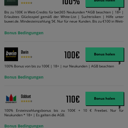
100%
Bonus holen
Bis zu 100€ in Wett-Credits für bet365 Neukunden *AGB beachten | 18+ |
Erlaubtes Glücksspiel gemäß der White-List | Suchtrisiken | Hilfe unter
buwei.de. Mindesteinzahlung 5€. Nur für neue Kunden. Bis zu €100 in Wett-
Credits. Melden Sie sich an, zahlen Sie €5 oder mehr auf Ihr bet365-Konto
ein und wir geben Ihnen die entsprechende qualifizierende Einzahlung in
Bonus Bedingungen
Wett-Credits, wenn Sie qualifizierende Wetten im gleichen Wert platzieren
und diese abgerechnet werden. Mindestquoten, Wett- und
Zahlungsmethoden-Ausnahmen gelten. Gewinne schließen den Einsatz von
Wett-Credits aus. Es gelten die AGB, Zeitlimits und Ausnahmen. Der Bonus-
100€
Bwin
Code VIPANGEBOT kann während der Anmeldung benutzt werden, jedoch
Bonus holen
ändert dies den Angebotsbetrag in keinster Weise.
100% Bonus von bis zu 100€ | 18+ | nur Neukunden | AGB beachten
Bonus Bedingungen
110€
Oddset
Bonus holen
100% Ersteinzahlungsbonus bis zu 100€ + 10 € Freebet. Nur für
Neukunden * 18+ | Es gelten die AGB.
Bonus Bedingungen