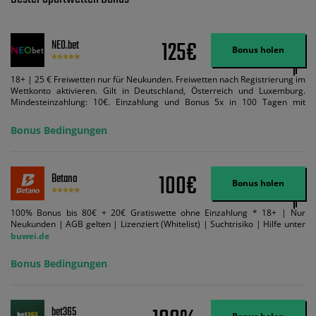
125€
NEO.bet
Bonus holen
18+ | 25 € Freiwetten nur für Neukunden. Freiwetten nach Registrierung im
Wettkonto aktivieren. Gilt in Deutschland, Österreich und Luxemburg.
Mindesteinzahlung: 10€. Einzahlung und Bonus 5x in 100 Tagen mit
Mindestquote 1,5 umsetzen. Maximaler Umsatz: Bonusbetrag pro Wette.
Bedingungen können geändert werden. AGB gelten. Lizenziert; Hilfe bei
Bonus Bedingungen
Suchtrisiken: buwei.de.
100€
Betano
Bonus holen
100% Bonus bis 80€ + 20€ Gratiswette ohne Einzahlung * 18+ | Nur
Neukunden | AGB gelten | Lizenziert (Whitelist) | Suchtrisiko | Hilfe unter
buwei.de
Bonus Bedingungen
bet365