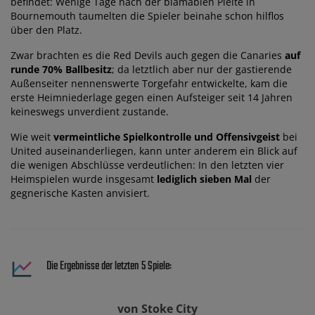
befindet: Wenige Tage nach der blamablen Pleite in
Bournemouth taumelten die Spieler beinahe schon hilflos
über den Platz.
Zwar brachten es die Red Devils auch gegen die Canaries
auf
runde 70% Ballbesitz
; da letztlich aber nur der gastierende
Außenseiter nennenswerte Torgefahr entwickelte, kam die
erste Heimniederlage gegen einen Aufsteiger seit 14 Jahren
keineswegs unverdient zustande.
Wie weit
vermeintliche Spielkontrolle und Offensivgeist
bei
United auseinanderliegen, kann unter anderem ein Blick auf
die wenigen Abschlüsse verdeutlichen: In den letzten vier
Heimspielen wurde insgesamt
lediglich sieben Mal
der
gegnerische Kasten anvisiert.
Die Ergebnisse der letzten 5 Spiele:
von Stoke City