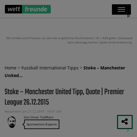
Wir erhalten eine Provision von den hier angeführten Buchmachern. 18+ | AGB gelten. Glücksspiel
kann abhängig machen. Spiele mit Verantwortung.
Home
>
Fussball International Tipps
>
Stoke – Manchester
United…
Stoke – Manchester United Tipp, Quote | Premier
League 26.12.2015
Aktualisiert am 21.12.2015 - 16:01 Uhr
Von Oliver Treffkorn
Sportwetten-Experte