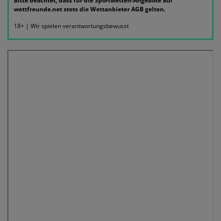
Bitte beachtet, dass für die Sportwetten-Angebote auf
wettfreunde.net stets die Wettanbieter AGB gelten.
18+ | Wir spielen verantwortungsbewusst