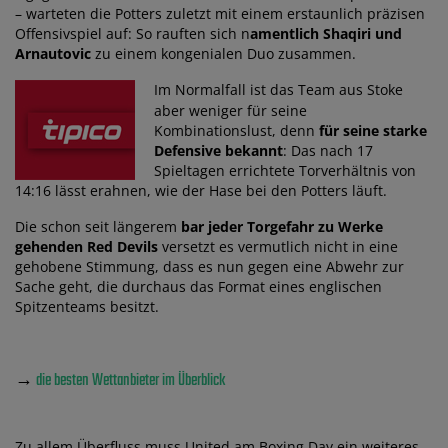
– warteten die Potters zuletzt mit einem erstaunlich präzisen
Offensivspiel auf: So rauften sich n
amentlich Shaqiri und
Arnautovic
zu einem kongenialen Duo zusammen.
Im Normalfall ist das Team aus Stoke
aber weniger für seine
Kombinationslust, denn
für seine starke
Defensive bekannt
: Das nach 17
Spieltagen errichtete Torverhältnis von
14:16 lässt erahnen, wie der Hase bei den Potters läuft.
Die schon seit längerem
bar jeder Torgefahr zu Werke
gehenden Red Devils
versetzt es vermutlich nicht in eine
gehobene Stimmung, dass es nun gegen eine Abwehr zur
Sache geht, die durchaus das Format eines englischen
Spitzenteams besitzt.
→
die besten Wettanbieter im Überblick
Zu allem Überfluss muss United am Boxing Day ein weiteres