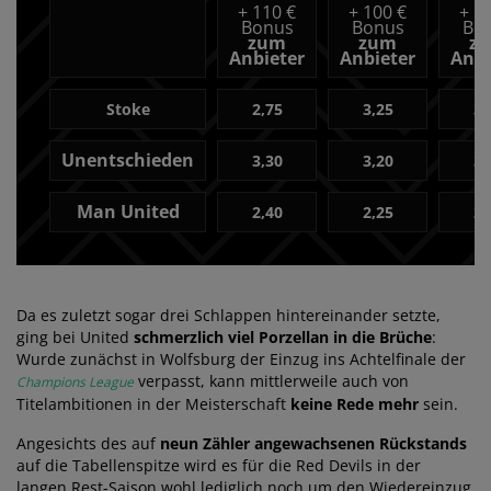
+
110 €
+
100 €
+
10
Bonus
Bonus
Bo
zum
zum
z
Anbieter
Anbieter
Anbi
Stoke
2,75
3,25
3,
Unentschieden
3,30
3,20
3,
Man United
2,40
2,25
2,
Da es zuletzt sogar drei Schlappen hintereinander setzte,
ging bei United
schmerzlich viel Porzellan in die Brüche
:
Wurde zunächst in Wolfsburg der Einzug ins Achtelfinale der
verpasst, kann mittlerweile auch von
Champions League
Titelambitionen in der Meisterschaft
keine Rede mehr
sein.
Angesichts des auf
neun Zähler angewachsenen Rückstands
auf die Tabellenspitze wird es für die Red Devils in der
langen Rest-Saison wohl lediglich noch um den Wiedereinzug