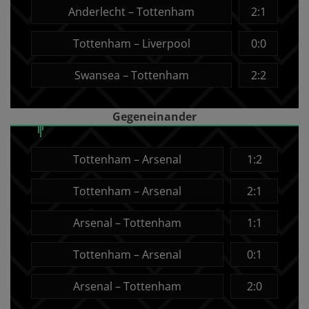
Anderlecht – Tottenham
2:1
Tottenham – Liverpool
0:0
Swansea – Tottenham
2:2
Gegeneinander
Tottenham – Arsenal
1:2
Tottenham – Arsenal
2:1
Arsenal – Tottenham
1:1
Tottenham – Arsenal
0:1
Arsenal – Tottenham
2:0