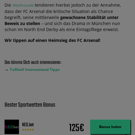
Die
tendieren hierbei jedoch zu der Annahme,
Wettfreunde
dass der FC Arsenal die kritische Situation als Chance
begreift, seine mittlerweile
gewachsene Stabilität unter
Beweis zu stellen
– und sich das Drama in München nun
schon im North End Derby als eine Eintagsfliege erweist.
Wir tippen auf einen Heimsieg des FC Arsenal!
Das könnte Dich auch interessieren:
→
Fußball International Tipps
Bester Sportwetten Bonus
125€
NEO.bet
Bonus holen