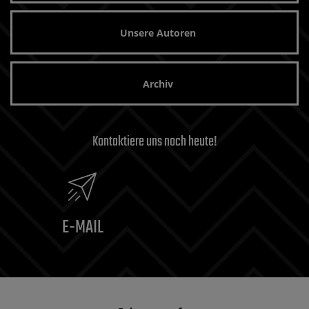
Unsere Autoren
Archiv
Kontaktiere uns noch heute!
E-MAIL