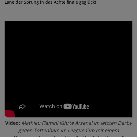
Lane der Sprung in das Achtelfinale geglückt.
Video:
Mathieu Flamini führte Arsenal im letzten Derby
gegen Tottenham im League Cup mit einem