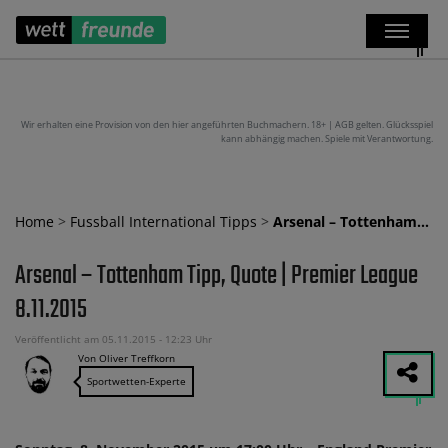
Wir erhalten eine Provision von den hier angeführten Buchmachern. 18+ | AGB gelten. Glücksspiel
kann abhängig machen. Spiele mit Verantwortung.
Home
>
Fussball International Tipps
>
Arsenal – Tottenham…
Arsenal – Tottenham Tipp, Quote | Premier League
8.11.2015
Veröffentlicht am 05.11.2015 - 12:23 Uhr
Von Oliver Treffkorn
Sportwetten-Experte