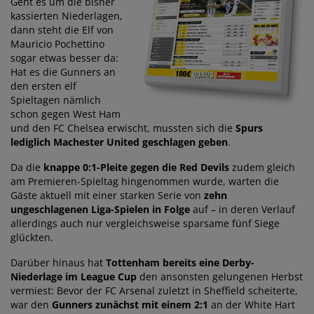
Geht es um die bisher
kassierten Niederlagen,
dann steht die Elf von
Mauricio Pochettino
sogar etwas besser da:
Hat es die Gunners an
den ersten elf
Spieltagen nämlich
schon gegen West Ham
und den FC Chelsea erwischt, mussten sich die
Spurs
lediglich Machester United geschlagen geben
.
Da die
knappe 0:1-Pleite gegen die Red Devils
zudem gleich
am Premieren-Spieltag hingenommen wurde, warten die
Gäste aktuell mit einer starken Serie von
zehn
ungeschlagenen Liga-Spielen in Folge
auf – in deren Verlauf
allerdings auch nur vergleichsweise sparsame fünf Siege
glückten.
Darüber hinaus hat
Tottenham bereits eine Derby-
Niederlage im League Cup
den ansonsten gelungenen Herbst
vermiest: Bevor der FC Arsenal zuletzt in Sheffield scheiterte,
war den
Gunners zunächst mit einem 2:1
an der White Hart