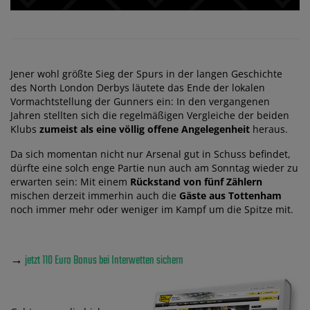
Jener wohl größte Sieg der Spurs in der langen Geschichte
des North London Derbys läutete das Ende der lokalen
Vormachtstellung der Gunners ein: In den vergangenen
Jahren stellten sich die regelmäßigen Vergleiche der beiden
Klubs
zumeist als eine völlig offene Angelegenheit
heraus.
Da sich momentan nicht nur Arsenal gut in Schuss befindet,
dürfte eine solch enge Partie nun auch am Sonntag wieder zu
erwarten sein: Mit einem
Rückstand von fünf Zählern
mischen derzeit immerhin auch die
Gäste aus Tottenham
noch immer mehr oder weniger im Kampf um die Spitze mit.
→
jetzt 110 Euro Bonus bei Interwetten sichern