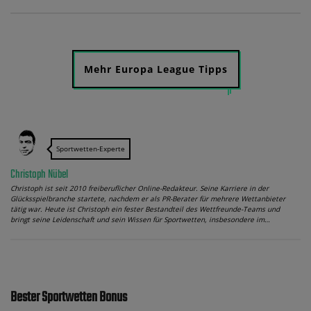
Mehr Europa League Tipps
Sportwetten-Experte
Christoph Nübel
Christoph ist seit 2010 freiberuflicher Online-Redakteur. Seine Karriere in der
Glücksspielbranche startete, nachdem er als PR-Berater für mehrere Wettanbieter
tätig war. Heute ist Christoph ein fester Bestandteil des Wettfreunde-Teams und
bringt seine Leidenschaft und sein Wissen für Sportwetten, insbesondere im…
Bester Sportwetten Bonus