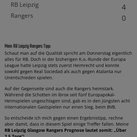
RB Leipzig
4
Rangers
0
Mein RB Leipzig Rangers Tipp:
Schaut man auf die Qualität spricht am Donnerstag eigentlich
alles für RB. Doch in der bisherigen K.o.-Runde der Europa
League hatte Leipzig stets zuerst Heimrecht und konnte
sowohl gegen Real Sociedad als auch gegen Atalanta nur
Unentschieden spielen.
Auf der Gegenseite sind auch die Rangers heimstark.
Während die Schotten im Ibrox seit fünf Europapokal-
Heimspielen ungeschlagen sind, gab es in den jüngsten acht
internationalen Gastspielen nur einen Sieg, beim BVB.
So entscheide ich mich gegen einen Ergebnistipp, rechne
aber damit, dass in diesem Spiel einige Treffer fallen. Meine
RB Leipzig Glasgow Rangers Prognose lautet somit: „Über
2,5 Tore“
!