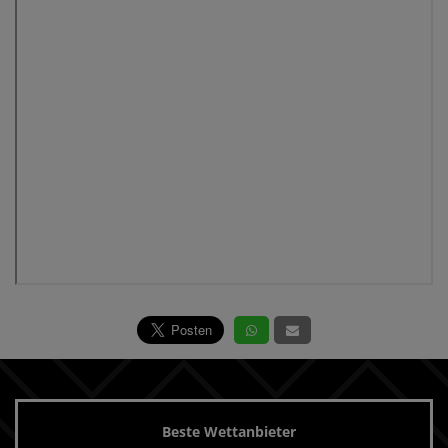
Beste Wettanbieter