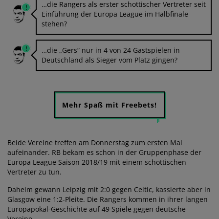
…die Rangers als erster schottischer Vertreter seit
Einführung der Europa League im Halbfinale
stehen?
…die „Gers“ nur in 4 von 24 Gastspielen in
Deutschland als Sieger vom Platz gingen?
Mehr Spaß mit Freebets!
Beide Vereine treffen am Donnerstag zum ersten Mal
aufeinander. RB bekam es schon in der Gruppenphase der
Europa League Saison 2018/19 mit einem schottischen
Vertreter zu tun.
Daheim gewann Leipzig mit 2:0 gegen Celtic, kassierte aber in
Glasgow eine 1:2-Pleite. Die Rangers kommen in ihrer langen
Europapokal-Geschichte auf 49 Spiele gegen deutsche
Vereine.