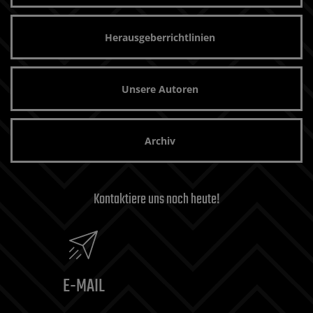
Herausgeberrichtlinien
Unsere Autoren
Archiv
Kontaktiere uns noch heute!
E-MAIL