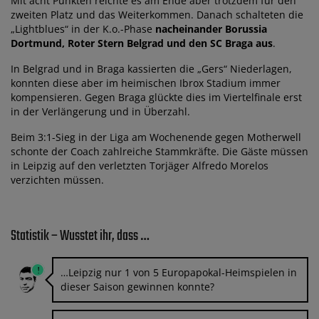
Mit acht Punkten reichte es am Ende aber trotzdem für den
zweiten Platz und das Weiterkommen. Danach schalteten die
„Lightblues“ in der K.o.-Phase
nacheinander Borussia
Dortmund, Roter Stern Belgrad und den SC Braga aus
.
In Belgrad und in Braga kassierten die „Gers“ Niederlagen,
konnten diese aber im heimischen Ibrox Stadium immer
kompensieren. Gegen Braga glückte dies im Viertelfinale erst
in der Verlängerung und in Überzahl.
Beim 3:1-Sieg in der Liga am Wochenende gegen Motherwell
schonte der Coach zahlreiche Stammkräfte. Die Gäste müssen
in Leipzig auf den verletzten Torjäger Alfredo Morelos
verzichten müssen.
Statistik – Wusstet ihr, dass …
…Leipzig nur 1 von 5 Europapokal-Heimspielen in
dieser Saison gewinnen konnte?