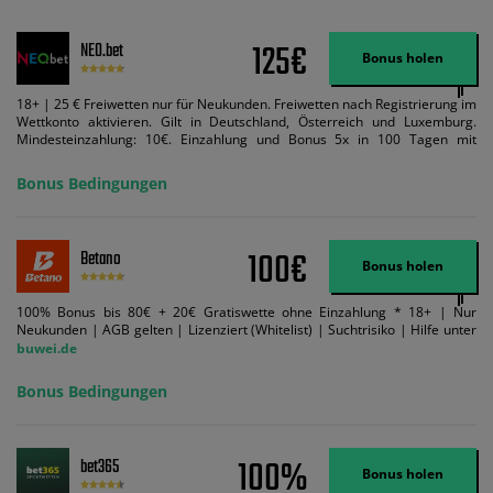
125€
NEO.bet
Bonus holen
18+ | 25 € Freiwetten nur für Neukunden. Freiwetten nach Registrierung im
Wettkonto aktivieren. Gilt in Deutschland, Österreich und Luxemburg.
Mindesteinzahlung: 10€. Einzahlung und Bonus 5x in 100 Tagen mit
Mindestquote 1,5 umsetzen. Maximaler Umsatz: Bonusbetrag pro Wette.
Bedingungen können geändert werden. AGB gelten. Lizenziert; Hilfe bei
Bonus Bedingungen
Suchtrisiken: buwei.de.
100€
Betano
Bonus holen
100% Bonus bis 80€ + 20€ Gratiswette ohne Einzahlung * 18+ | Nur
Neukunden | AGB gelten | Lizenziert (Whitelist) | Suchtrisiko | Hilfe unter
buwei.de
Bonus Bedingungen
100%
bet365
Bonus holen