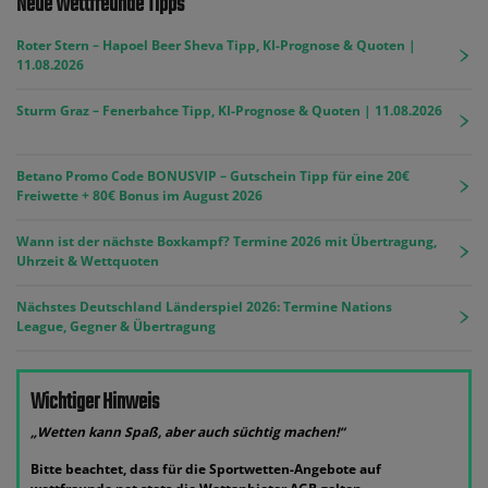
Neue Wettfreunde Tipps
Roter Stern – Hapoel Beer Sheva Tipp, KI-Prognose & Quoten |
11.08.2026
Sturm Graz – Fenerbahce Tipp, KI-Prognose & Quoten | 11.08.2026
Betano Promo Code BONUSVIP – Gutschein Tipp für eine 20€
Freiwette + 80€ Bonus im August 2026
Wann ist der nächste Boxkampf? Termine 2026 mit Übertragung,
Uhrzeit & Wettquoten
Nächstes Deutschland Länderspiel 2026: Termine Nations
League, Gegner & Übertragung
Wichtiger Hinweis
„Wetten kann Spaß, aber auch süchtig machen!“
Bitte beachtet, dass für die Sportwetten-Angebote auf