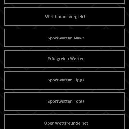
Wettbonus Vergleich
Sportwetten News
Erfolgreich Wetten
Sportwetten Tipps
Sportwetten Tools
Über Wettfreunde.net