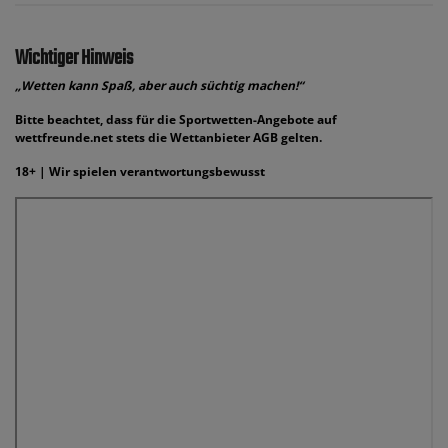
Wichtiger Hinweis
„Wetten kann Spaß, aber auch süchtig machen!“
Bitte beachtet, dass für die Sportwetten-Angebote auf
wettfreunde.net stets die Wettanbieter AGB gelten.
18+ | Wir spielen verantwortungsbewusst