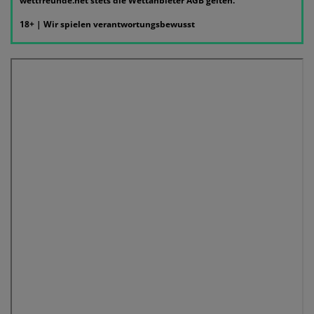
wettfreunde.net stets die Wettanbieter AGB gelten.
18+ | Wir spielen verantwortungsbewusst