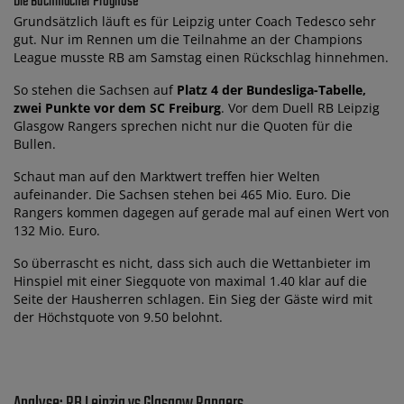
Die Buchmacher Prognose
Grundsätzlich läuft es für Leipzig unter Coach Tedesco sehr
gut. Nur im Rennen um die Teilnahme an der Champions
League musste RB am Samstag einen Rückschlag hinnehmen.
So stehen die Sachsen auf
Platz 4 der Bundesliga-Tabelle,
zwei Punkte vor dem SC Freiburg
. Vor dem Duell RB Leipzig
Glasgow Rangers sprechen nicht nur die Quoten für die
Bullen.
Schaut man auf den Marktwert treffen hier Welten
aufeinander. Die Sachsen stehen bei 465 Mio. Euro. Die
Rangers kommen dagegen auf gerade mal auf einen Wert von
132 Mio. Euro.
So überrascht es nicht, dass sich auch die Wettanbieter im
Hinspiel mit einer Siegquote von maximal 1.40 klar auf die
Seite der Hausherren schlagen. Ein Sieg der Gäste wird mit
der Höchstquote von 9.50 belohnt.
Analyse: RB Leipzig vs Glasgow Rangers