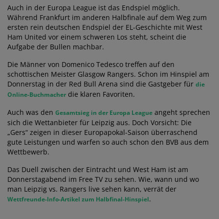
Auch in der Europa League ist das Endspiel möglich.
Während Frankfurt im anderen Halbfinale auf dem Weg zum
ersten rein deutschen Endspiel der EL-Geschichte mit West
Ham United vor einem schweren Los steht, scheint die
Aufgabe der Bullen machbar.
Die Männer von Domenico Tedesco treffen auf den
schottischen Meister Glasgow Rangers. Schon im Hinspiel am
Donnerstag in der Red Bull Arena sind die Gastgeber für
die
die klaren Favoriten.
Online-Buchmacher
Auch was den
angeht sprechen
Gesamtsieg in der Europa League
sich die Wettanbieter für Leipzig aus. Doch Vorsicht: Die
„Gers“ zeigen in dieser Europapokal-Saison überraschend
gute Leistungen und warfen so auch schon den BVB aus dem
Wettbewerb.
Das Duell zwischen der Eintracht und West Ham ist am
Donnerstagabend im Free TV zu sehen. Wie, wann und wo
man Leipzig vs. Rangers live sehen kann, verrät der
.
Wettfreunde-Info-Artikel zum Halbfinal-Hinspiel