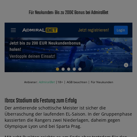
Für Neukunden: Bis zu 200€ Bonus bei AdmiralBet
Anbieter:
AdmiralBet
|18+ | AGB beachten | Für Neukunden
Ibrox Stadium als Festung zum Erfolg
Der amtierende schottische Meister ist sicher die
Überraschung der laufenden EL-Saison. In der Gruppenphase
kassierten die Rangers zwei Niederlagen, daheim gegen
Olympique Lyon und bei Sparta Prag.