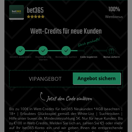
100%
bet365
Wettbonus
Wett-Credits für neue Kunden
bet365 auswählen
Registrierung
Bonuscode suchen
Code kopieren
Bonus sichern
starten
Angebot sichern
Bis zu 100€ in Wett-Credits für bet365 Neukunden *AGB beachten |
18+ | Erlaubtes Glücksspiel gemäß der White-List | Suchtrisiken |
Hilfe unter buwei.de. Mindesteinzahlung 5€. Nur für neue Kunden. Bis
zu €100 in Wett-Credits. Melden Sie sich an, zahlen Sie €5 oder mehr
auf Ihr bet365-Konto ein und wir geben Ihnen die entsprechende