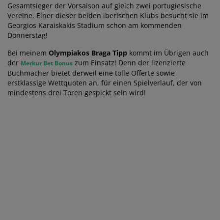
Gesamtsieger der Vorsaison auf gleich zwei portugiesische
Vereine. Einer dieser beiden iberischen Klubs besucht sie im
Georgios Karaiskakis Stadium schon am kommenden
Donnerstag!
Bei meinem
Olympiakos Braga Tipp
kommt im Übrigen auch
der
zum Einsatz! Denn der lizenzierte
Merkur Bet Bonus
Buchmacher bietet derweil eine tolle Offerte sowie
erstklassige Wettquoten an, für einen Spielverlauf, der von
mindestens drei Toren gespickt sein wird!