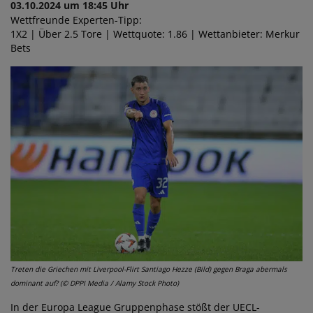
03.10.2024 um 18:45 Uhr
Wettfreunde Experten-Tipp:
1X2 | Über 2.5 Tore | Wettquote: 1.86 | Wettanbieter: Merkur
Bets
Treten die Griechen mit Liverpool-Flirt Santiago Hezze (Bild) gegen Braga abermals
dominant auf? (© DPPI Media / Alamy Stock Photo)
In der Europa League Gruppenphase stößt der UECL-