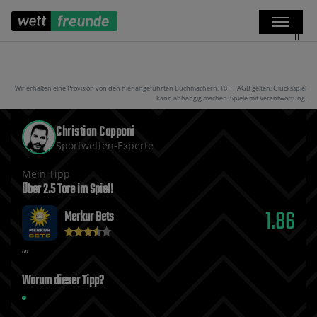
Wir erhalten eine Provision von den hier angeführten Buchmachern. 18+ | AGB gelten. Glücksspiel
kann abhängig machen. Spiele mit Verantwortung.
Christian Capponi
Sportwetten-Experte
Mein Tipp
Über 2.5 Tore im Spiel!
1.86
Merkur Bets
Warum dieser Tipp?