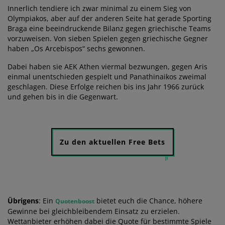
Innerlich tendiere ich zwar minimal zu einem Sieg von
Olympiakos, aber auf der anderen Seite hat gerade Sporting
Braga eine beeindruckende Bilanz gegen griechische Teams
vorzuweisen. Von sieben Spielen gegen griechische Gegner
haben „Os Arcebispos“ sechs gewonnen.
Dabei haben sie AEK Athen viermal bezwungen, gegen Aris
einmal unentschieden gespielt und Panathinaikos zweimal
geschlagen. Diese Erfolge reichen bis ins Jahr 1966 zurück
und gehen bis in die Gegenwart.
Zu den aktuellen Free Bets
Übrigens
: Ein
bietet euch die Chance, höhere
Quotenboost
Gewinne bei gleichbleibendem Einsatz zu erzielen.
Wettanbieter erhöhen dabei die Quote für bestimmte Spiele