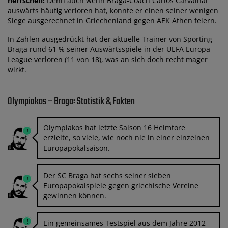
herrschen!
Denn auch wenn Braga-Coach Carlos Carvalhal
auswärts häufig verloren hat, konnte er einen seiner wenigen
Siege ausgerechnet in Griechenland gegen AEK Athen feiern.
In Zahlen ausgedrückt hat der aktuelle Trainer von Sporting
Braga rund 61 % seiner Auswärtsspiele in der UEFA Europa
League verloren (11 von 18), was an sich doch recht mager
wirkt.
Olympiakos – Braga: Statistik & Fakten
Olympiakos hat letzte Saison 16 Heimtore
erzielte, so viele, wie noch nie in einer einzelnen
Europapokalsaison.
Der SC Braga hat sechs seiner sieben
Europapokalspiele gegen griechische Vereine
gewinnen können.
Ein gemeinsames Testspiel aus dem Jahre 2012