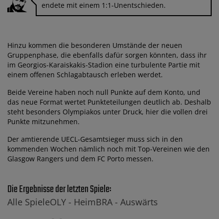
endete mit einem 1:1-Unentschieden.
Hinzu kommen die besonderen Umstände der neuen
Gruppenphase, die ebenfalls dafür sorgen könnten, dass ihr
im Georgios-Karaiskakis-Stadion eine turbulente Partie mit
einem offenen Schlagabtausch erleben werdet.
Beide Vereine haben noch null Punkte auf dem Konto, und
das neue Format wertet Punkteteilungen deutlich ab. Deshalb
steht besonders Olympiakos unter Druck, hier die vollen drei
Punkte mitzunehmen.
Der amtierende UECL-Gesamtsieger muss sich in den
kommenden Wochen nämlich noch mit Top-Vereinen wie den
Glasgow Rangers und dem FC Porto messen.
Die Ergebnisse der letzten Spiele:
Alle Spiele
OLY -
Heim
BRA -
Auswärts