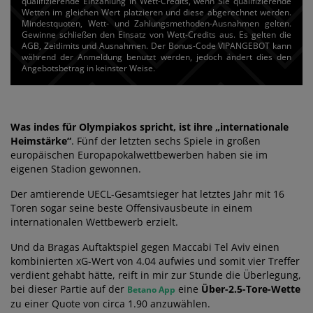
qualifizierende Einzahlung in Wett-Credits, wenn Sie qualifizierende
Wetten im gleichen Wert platzieren und diese abgerechnet werden.
Mindestquoten, Wett- und Zahlungsmethoden-Ausnahmen gelten.
Gewinne schließen den Einsatz von Wett-Credits aus. Es gelten die
AGB, Zeitlimits und Ausnahmen. Der Bonus-Code VIPANGEBOT kann
während der Anmeldung benutzt werden, jedoch ändert dies den
Angebotsbetrag in keinster Weise.
Was indes für Olympiakos spricht, ist ihre „internationale
Heimstärke“
. Fünf der letzten sechs Spiele in großen
europäischen Europapokalwettbewerben haben sie im
eigenen Stadion gewonnen.
Der amtierende UECL-Gesamtsieger hat letztes Jahr mit 16
Toren sogar seine beste Offensivausbeute in einem
internationalen Wettbewerb erzielt.
Und da Bragas Auftaktspiel gegen Maccabi Tel Aviv einen
kombinierten xG-Wert von 4.04 aufwies und somit vier Treffer
verdient gehabt hätte, reift in mir zur Stunde die Überlegung,
bei dieser Partie auf der
eine
Über-2.5-Tore-Wette
Betano App
zu einer Quote von circa 1.90 anzuwählen.