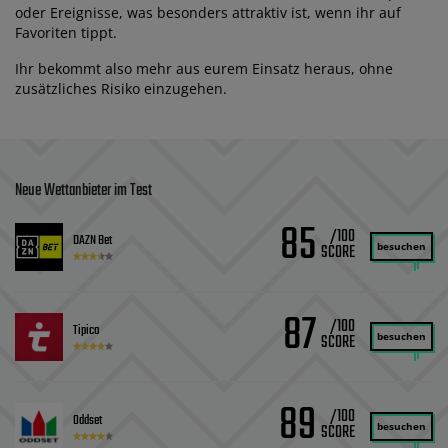
oder Ereignisse, was besonders attraktiv ist, wenn ihr auf
Favoriten tippt.
Ihr bekommt also mehr aus eurem Einsatz heraus, ohne
zusätzliches Risiko einzugehen.
Neue Wettanbieter im Test
85
/100
DAZN Bet
besuchen
87
/100
Tipico
besuchen
89
/100
Oddset
besuchen