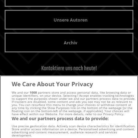
Unsere Autoren
Archiv
Kontaktiere uns noch heute!
We Care About Your Privacy
We and our
1008
partners store and access personal data, like browsing data or
unique identifiers, on your device. Selecting I Accept enables tracking technologies
to support the purposes shown under we and our partners process data to provide.
If trackers are disabled, some content and ads you see may not be as relevant to
E-MAIL
you. You can resurface this menu to change your choices or withdraw consent at
any time by clicking the Show Purposes link on the bottom of the webpage [or the
floating icon on the bottom-left of the webpage, if applicable]. Your choices will
have effect within our Website. For more details, refer to our Privacy Policy.
We and our partners process data to provide:
Use precise geolocation data. Actively scan device characteristics for identification.
Store and/or access information on a device. Personalised advertising and content,
advertising and content measurement, audience research and services
development.