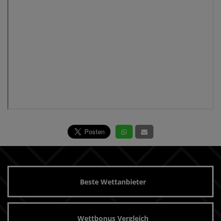
Beste Wettanbieter
Wettbonus Vergleich