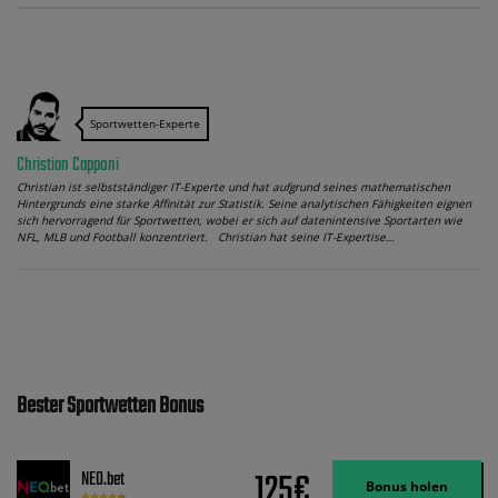
Sportwetten-Experte
Christian Capponi
Christian ist selbstständiger IT-Experte und hat aufgrund seines mathematischen
Hintergrunds eine starke Affinität zur Statistik. Seine analytischen Fähigkeiten eignen
sich hervorragend für Sportwetten, wobei er sich auf datenintensive Sportarten wie
NFL, MLB und Football konzentriert. Christian hat seine IT-Expertise…
Bester Sportwetten Bonus
125€
NEO.bet
Bonus holen