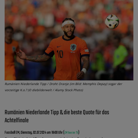
Rumänien Niederlande Tipp / Droht Oranje (im Bild: Memphis Depay) sogar der
vorzeitige K.o.? (© diebilderwelt / Alamy Stock Photo)
Rumänien Niederlande Tipp & die beste Quote für das
Achtelfinale
Fussball EM, Dienstag, 02.07.2024 um 18:00 Uhr (
)
EM live im TV