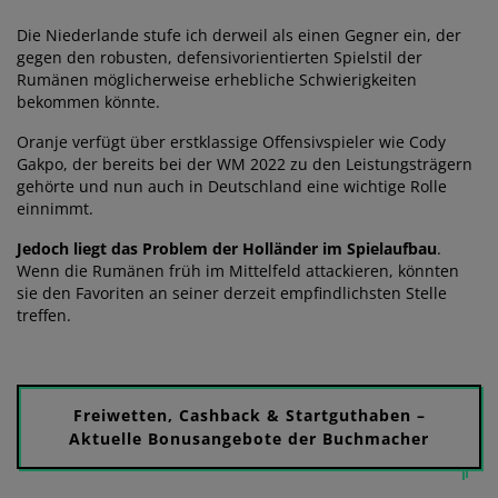
Die Niederlande stufe ich derweil als einen Gegner ein, der
gegen den robusten, defensivorientierten Spielstil der
Rumänen möglicherweise erhebliche Schwierigkeiten
bekommen könnte.
Oranje verfügt über erstklassige Offensivspieler wie Cody
Gakpo, der bereits bei der WM 2022 zu den Leistungsträgern
gehörte und nun auch in Deutschland eine wichtige Rolle
einnimmt.
Jedoch liegt das Problem der Holländer im Spielaufbau
.
Wenn die Rumänen früh im Mittelfeld attackieren, könnten
sie den Favoriten an seiner derzeit empfindlichsten Stelle
treffen.
Freiwetten, Cashback & Startguthaben –
Aktuelle Bonusangebote der Buchmacher