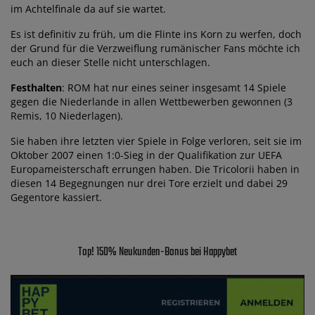
im Achtelfinale da auf sie wartet.
Es ist definitiv zu früh, um die Flinte ins Korn zu werfen, doch
der Grund für die Verzweiflung rumänischer Fans möchte ich
euch an dieser Stelle nicht unterschlagen.
Festhalten
: ROM hat nur eines seiner insgesamt 14 Spiele
gegen die Niederlande in allen Wettbewerben gewonnen (3
Remis, 10 Niederlagen).
Sie haben ihre letzten vier Spiele in Folge verloren, seit sie im
Oktober 2007 einen 1:0-Sieg in der Qualifikation zur UEFA
Europameisterschaft errungen haben. Die Tricolorii haben in
diesen 14 Begegnungen nur drei Tore erzielt und dabei 29
Gegentore kassiert.
Top! 150% Neukunden-Bonus bei Happybet