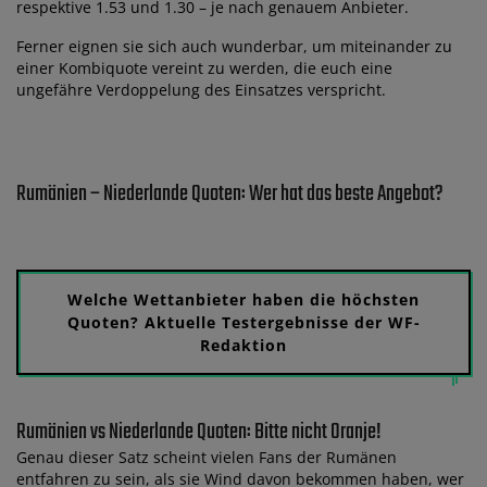
respektive 1.53 und 1.30 – je nach genauem Anbieter.
Ferner eignen sie sich auch wunderbar, um miteinander zu
einer Kombiquote vereint zu werden, die euch eine
ungefähre Verdoppelung des Einsatzes verspricht.
Rumänien – Niederlande Quoten: Wer hat das beste Angebot?
Welche Wettanbieter haben die höchsten
Quoten? Aktuelle Testergebnisse der WF-
Redaktion
Rumänien vs Niederlande Quoten: Bitte nicht Oranje!
Genau dieser Satz scheint vielen Fans der Rumänen
entfahren zu sein, als sie Wind davon bekommen haben, wer