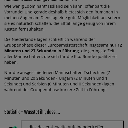
Wie wenig „dominant“ Holland sein kann, offenbart die
Vorrunde! Und gerade deshalb bietet sich den Rumänen in
meinen Augen am Dienstag eine gute Möglichkeit an, sofern
sie es natürlich schaffen, die Elftal lange genug von ihrem
Kasten fernzuhalten.
Die Niederlande lagen schließlich während der
Gruppenphase dieser Europameisterschaft insgesamt
nur 12
Minuten und 27 Sekunden in Führung
, die geringste Zeit
aller Mannschaften, die sich für die K.o.-Runde qualifiziert
haben.
Nur die ausgeschiedenen Mannschaften Tschechien (7
Minuten und 20 Sekunden), Ungarn (2 Minuten und 1
Sekunde) und Serbien (0 Minuten und 0 Sekunden) lagen
während der Gruppenphase kürzere Zeit in Führung!
Statistik – Wusstet ihr, dass …
… dies das erst zweite Aufeinandertreffen