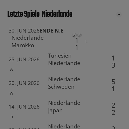
Letzte Spiele
Niederlande
30. JUN 2026
ENDE N.E
2
3
Niederlande
1
L
Marokko
1
Tunesien
1
25. JUN 2026
Niederlande
3
W
Niederlande
5
20. JUN 2026
Schweden
1
W
Niederlande
2
14. JUN 2026
Japan
2
D
Niederlande
2