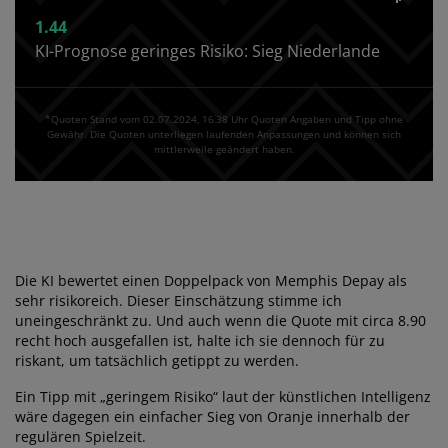
1.44
KI-Prognose geringes Risiko: Sieg Niederlande
*Quoten Stand vom 02.07.2024‚ 16⁚38 Uhr Quoten Angaben und Tipp ohne
Gewähr. Die Quoten unterliegen laufenden Anpassungen und können sich
mittlerweile geändert haben.
Die KI bewertet einen Doppelpack von Memphis Depay als
sehr risikoreich. Dieser Einschätzung stimme ich
uneingeschränkt zu. Und auch wenn die Quote mit circa 8.90
recht hoch ausgefallen ist, halte ich sie dennoch für zu
riskant, um tatsächlich getippt zu werden.
Ein Tipp mit „geringem Risiko“ laut der künstlichen Intelligenz
wäre dagegen ein einfacher Sieg von Oranje innerhalb der
regulären Spielzeit.