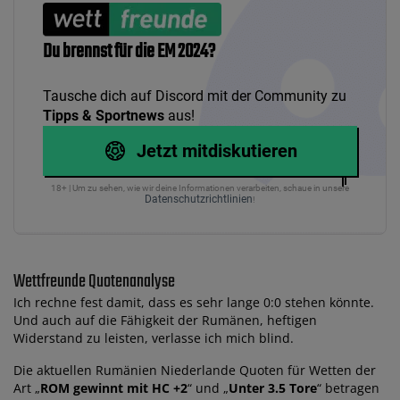
Du brennst für die EM 2024?
Tausche dich auf Discord mit der Community zu
Tipps & Sportnews
aus!
Jetzt mitdiskutieren
18+ | Um zu sehen, wie wir deine Informationen verarbeiten, schaue in unsere
Datenschutzrichtlinien
!
Wettfreunde Quotenanalyse
Ich rechne fest damit, dass es sehr lange 0:0 stehen könnte.
Und auch auf die Fähigkeit der Rumänen, heftigen
Widerstand zu leisten, verlasse ich mich blind.
Die aktuellen Rumänien Niederlande Quoten für Wetten der
Art „
ROM gewinnt mit HC +2
“ und „
Unter 3.5 Tore
“ betragen