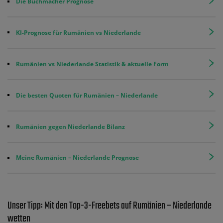
Die Buchmacher Prognose
KI-Prognose für Rumänien vs Niederlande
Rumänien vs Niederlande Statistik & aktuelle Form
Die besten Quoten für Rumänien – Niederlande
Rumänien gegen Niederlande Bilanz
Meine Rumänien – Niederlande Prognose
Unser Tipp: Mit den Top-3-Freebets auf Rumänien – Niederlande
wetten