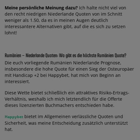
Meine persönliche Meinung dazu?
Ich halte nicht viel von
den recht niedrigen Niederlande Quoten von im Schnitt
weniger als 1.50, da es in meinen Augen deutlich
interessantere Alternativen gibt, auf die es sich zu setzen
lohnt!
Rumänien – Niederlande Quoten: Wo gibt es die höchste Rumänien Quote?
Die euch vorliegende Rumänien Niederlande Prognose,
insbesondere die hohe Quote für einen Sieg der Osteuropäer
mit Handicap +2 bei Happybet, hat mich von Beginn an
interessiert.
Diese Wette bietet schließlich ein attraktives Risiko-Ertrags-
Verhältnis, weshalb ich mich letztendlich für die Offerte
dieses lizenzierten Buchmachers entschieden habe.
bietet im Allgemeinen verlässliche Quoten und
Happybet
Sicherheit, was meine Entscheidung zusätzlich unterstützt
hat.