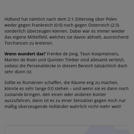
Holland hat nämlich nach dem 2:1-Zittersieg über Polen
weder gegen Frankreich (0:0) noch gegen Österreich (2:3)
sonderlich überzeugen können. Dabei war es immer wieder
das eigene Mittelfeld, welches sie davon abhielt, ausreichend
Torchancen zu kreieren.
Wenn wundert das?
Frenkie de Jong, Teun Koopmeiners,
Marten de Roon und Quinten Timber sind allesamt verletzt,
sodass die Personaldecke in diesem Bereich tatsächlich doch
sehr dünn ist.
Sollte es Rumänien schaffen, die Räume eng zu machen,
könnte es sehr lange 0:0 stehen – und wenn sie es dann noch
zustande bringen, den einen oder anderen Konter
auszufahren, dann ist es zu einer Sensation gegen mich nur
mäßig überzeugende Holländer wahrlich nicht mehr weit!