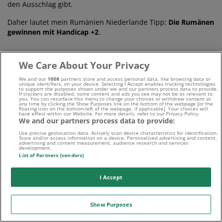
den Ausschlag gibt.
Daher lautet mein Rumänien Niederlande Tipp:
Die Rumänen
gewinnen mit Handicap +2
.
We Care About Your Privacy
We and our
1008
partners store and access personal data, like browsing data or
unique identifiers, on your device. Selecting I Accept enables tracking technologies
to support the purposes shown under we and our partners process data to provide.
If trackers are disabled, some content and ads you see may not be as relevant to
Wettfreunde-Prognose: Rumänien - Niederlande
you. You can resurface this menu to change your choices or withdraw consent at
any time by clicking the Show Purposes link on the bottom of the webpage [or the
floating icon on the bottom-left of the webpage, if applicable]. Your choices will
have effect within our Website. For more details, refer to our Privacy Policy.
We and our partners process data to provide:
Use precise geolocation data. Actively scan device characteristics for identification.
Store and/or access information on a device. Personalised advertising and content,
advertising and content measurement, audience research and services
Erwarteter Spielverlauf:
development.
List of Partners (vendors)
Es wird zur Geduldsprobe für Oranje.
I Accept
Mein Tipp:
Sieg Rumänien mit HC +2
Show Purposes