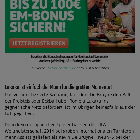
Anbieter:
Oddset Testbericht
| 18+ | AGB beachten
Lukaku ist einfach der Mann für die großen Momente!
Das vorhin skizzierte Szenario, laut dem De Bruyne den Ball
per Freistoß oder Eckball über Romelu Lukaku ins
gegnerische Netz befördert, ist im Übrigen keinesfalls aus der
Luft gegriffen.
Denn kein europäischer Spieler hat seit der FIFA-
Weltmeisterschaft 2014 bei großen internationalen Turnieren
mehr Assists geliefert als Kevin De Bruyne – neun (5 bei der