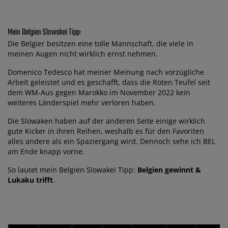
Mein Belgien Slowakei Tipp:
Die Belgier besitzen eine tolle Mannschaft, die viele in
meinen Augen nicht wirklich ernst nehmen.
Domenico Tedesco hat meiner Meinung nach vorzügliche
Arbeit geleistet und es geschafft, dass die Roten Teufel seit
dem WM-Aus gegen Marokko im November 2022 kein
weiteres Länderspiel mehr verloren haben.
Die Slowaken haben auf der anderen Seite einige wirklich
gute Kicker in ihren Reihen, weshalb es für den Favoriten
alles andere als ein Spaziergang wird. Dennoch sehe ich BEL
am Ende knapp vorne.
So lautet mein Belgien Slowakei Tipp:
Belgien gewinnt &
Lukaku trifft
.