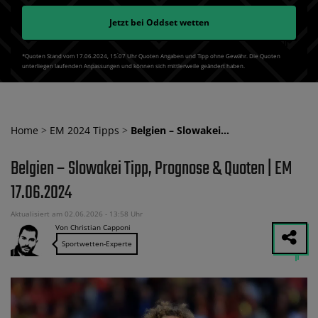
Jetzt bei
Oddset
wetten
*Quoten Stand vom 17.06.2024‚ 15⁚07 Uhr Quoten Angaben und Tipp ohne Gewähr. Die Quoten
unterliegen laufenden Anpassungen und können sich mittlerweile geändert haben.
Home
>
EM 2024 Tipps
>
Belgien – Slowakei…
Belgien – Slowakei Tipp, Prognose & Quoten | EM
17.06.2024
Aktualisiert am 02.06.2026 - 13:58 Uhr
Von Christian Capponi
Sportwetten-Experte