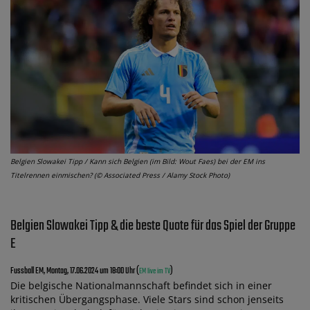
Belgien Slowakei Tipp / Kann sich Belgien (im Bild: Wout Faes) bei der EM ins
Titelrennen einmischen? (© Associated Press / Alamy Stock Photo)
Belgien Slowakei Tipp & die beste Quote für das Spiel der Gruppe
E
Fussball EM, Montag, 17.06.2024 um 18:00 Uhr (
)
EM live im TV
Die belgische Nationalmannschaft befindet sich in einer
kritischen Übergangsphase. Viele Stars sind schon jenseits