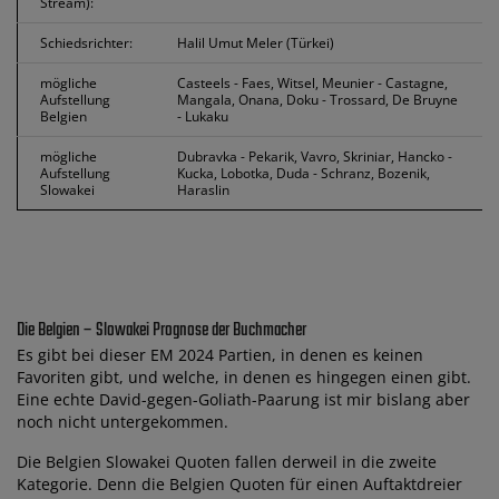
Stream):
Schiedsrichter:
Halil Umut Meler (Türkei)
mögliche
Casteels - Faes, Witsel, Meunier - Castagne,
Aufstellung
Mangala, Onana, Doku - Trossard, De Bruyne
Belgien
- Lukaku
mögliche
Dubravka - Pekarik, Vavro, Skriniar, Hancko -
Aufstellung
Kucka, Lobotka, Duda - Schranz, Bozenik,
Slowakei
Haraslin
Die Belgien – Slowakei Prognose der Buchmacher
Es gibt bei dieser EM 2024 Partien, in denen es keinen
Favoriten gibt, und welche, in denen es hingegen einen gibt.
Eine echte David-gegen-Goliath-Paarung ist mir bislang aber
noch nicht untergekommen.
Die Belgien Slowakei Quoten fallen derweil in die zweite
Kategorie. Denn die Belgien Quoten für einen Auftaktdreier