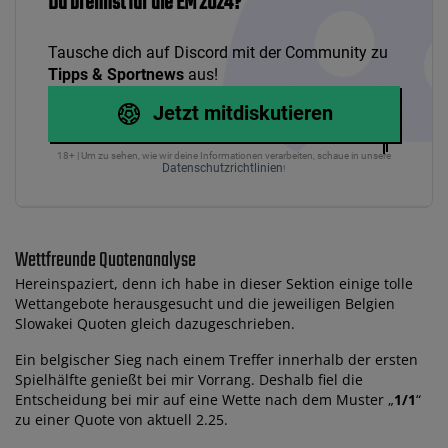
Du brennst für die EM 2024?
Tausche dich auf Discord mit der Community zu
Tipps & Sportnews
aus!
Jetzt mitdiskutieren
18+ | Um zu sehen, wie wir deine Informationen verarbeiten, schaue in unsere
Datenschutzrichtlinien
!
Wettfreunde Quotenanalyse
Hereinspaziert, denn ich habe in dieser Sektion einige tolle
Wettangebote herausgesucht und die jeweiligen Belgien
Slowakei Quoten gleich dazugeschrieben.
Ein belgischer Sieg nach einem Treffer innerhalb der ersten
Spielhälfte genießt bei mir Vorrang. Deshalb fiel die
Entscheidung bei mir auf eine Wette nach dem Muster „
1/1
“
zu einer Quote von aktuell 2.25.