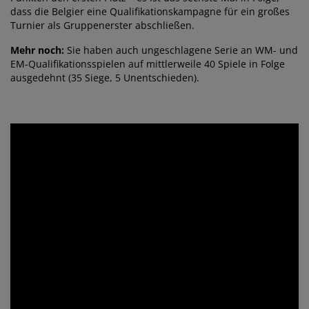
dass die Belgier eine Qualifikationskampagne für ein großes
Turnier als Gruppenerster abschließen.
Mehr noch:
Sie haben auch ungeschlagene Serie an WM- und
EM-Qualifikationsspielen auf mittlerweile 40 Spiele in Folge
ausgedehnt (35 Siege, 5 Unentschieden).