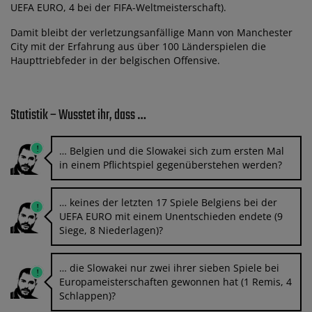
UEFA EURO, 4 bei der FIFA-Weltmeisterschaft).
Damit bleibt der verletzungsanfällige Mann von Manchester
City mit der Erfahrung aus über 100 Länderspielen die
Haupttriebfeder in der belgischen Offensive.
Statistik – Wusstet ihr, dass …
… Belgien und die Slowakei sich zum ersten Mal
in einem Pflichtspiel gegenüberstehen werden?
… keines der letzten 17 Spiele Belgiens bei der
UEFA EURO mit einem Unentschieden endete (9
Siege, 8 Niederlagen)?
… die Slowakei nur zwei ihrer sieben Spiele bei
Europameisterschaften gewonnen hat (1 Remis, 4
Schlappen)?