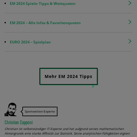
EM 2024 Spiele: Tipps & Wettquoten
EM 2024 – Alle Infos & Favoritenquoten
EURO 2024 – Spielplan
Mehr EM 2024 Tipps
Sportwetten-Experte
Christian Capponi
Christian ist selbstständiger IT-Experte und hat aufgrund seines mathematischen
Hintergrunds eine starke Affinität zur Statistik. Seine analytischen Fähigkeiten eignen