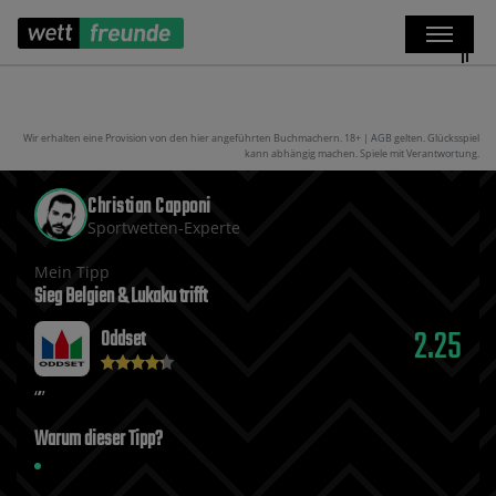
Wir erhalten eine Provision von den hier angeführten Buchmachern. 18+ | AGB gelten. Glücksspiel
kann abhängig machen. Spiele mit Verantwortung.
Christian Capponi
Sportwetten-Experte
Mein Tipp
Sieg Belgien & Lukaku trifft
2.25
Oddset
Warum dieser Tipp?