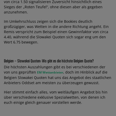
von circa 1.50 signalisieren Zuversicht hinsichtlich eines
Sieges der „Roten Teufel“, ohne diesen aber als gegeben
anzunehmen.
Im Umkehrschluss zeigen sich die Bookies deutlich
großzügiger, was Wetten in die andere Richtung angeht. Ein
Remis verspricht zum Beispiel einen Gewinnfaktor von circa
4.40, während die Slowakei Quoten sich sogar eng um den
Wert 6.75 bewegen.
Belgien – Slowakei Quoten: Wo gibt es die höchste Belgien Quote?
Die höchsten Auszahlungen gibt es bei verschiedenen der
von uns geprüften
, doch im Hinblick auf die
EM Wettanbieter
Belgien Slowakei Quoten hat uns das Angebot des staatlichen
Anbieters Oddset am meisten zu überzeugen gewusst.
Hier stimmt einfach alles, vom weitläufigen Angebot bis hin
über verschiedene exklusive Spezialwetten, von denen ich
euch einige gleich genauer vorstellen werde.