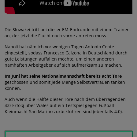
Die Slowakei tritt bei dieser EM-Endrunde mit einem Trainer
an, der jetzt die Flucht nach vorne antreten muss.
Napoli hat nämlich vor wenigen Tagen Antonio Conte
eingestellt, sodass Francesco Calzona in Deutschland durch
gute Leistungen auffallen möchte, um einen anderen
namhaften Arbeitgeber auf sich aufmerksam zu machen.
Im Juni hat seine Nationalmannschaft bereits acht Tore
geschossen und somit jede Menge Selbstvertrauen tanken
können.
Auch wenn die Hälfte dieser Tore nach dem überragenden
4:0-Erfolg über Wales auf ein Testspiel gegen Fußball-
Kleinmacht San Marino zurückführen sind (ebenfalls 4:0).