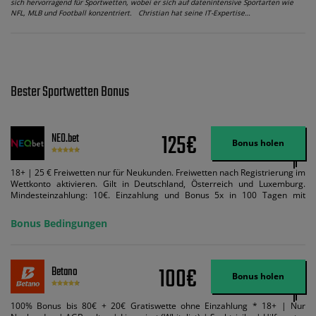
sich hervorragend für Sportwetten, wobei er sich auf datenintensive Sportarten wie
NFL, MLB und Football konzentriert. Christian hat seine IT-Expertise…
Bester Sportwetten Bonus
125€
NEO.bet
Bonus holen
18+ | 25 € Freiwetten nur für Neukunden. Freiwetten nach Registrierung im
Wettkonto aktivieren. Gilt in Deutschland, Österreich und Luxemburg.
Mindesteinzahlung: 10€. Einzahlung und Bonus 5x in 100 Tagen mit
Mindestquote 1,5 umsetzen. Maximaler Umsatz: Bonusbetrag pro Wette.
Bedingungen können geändert werden. AGB gelten. Lizenziert; Hilfe bei
Bonus Bedingungen
Suchtrisiken: buwei.de.
100€
Betano
Bonus holen
100% Bonus bis 80€ + 20€ Gratiswette ohne Einzahlung * 18+ | Nur