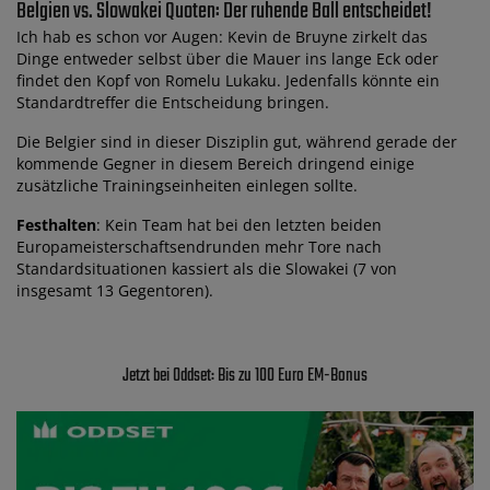
Belgien vs. Slowakei Quoten: Der ruhende Ball entscheidet!
Ich hab es schon vor Augen: Kevin de Bruyne zirkelt das
Dinge entweder selbst über die Mauer ins lange Eck oder
findet den Kopf von Romelu Lukaku. Jedenfalls könnte ein
Standardtreffer die Entscheidung bringen.
Die Belgier sind in dieser Disziplin gut, während gerade der
kommende Gegner in diesem Bereich dringend einige
zusätzliche Trainingseinheiten einlegen sollte.
Festhalten
: Kein Team hat bei den letzten beiden
Europameisterschaftsendrunden mehr Tore nach
Standardsituationen kassiert als die Slowakei (7 von
insgesamt 13 Gegentoren).
Jetzt bei Oddset: Bis zu 100 Euro EM-Bonus