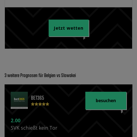
Jetzt wetten
3 weitere Prognosen für Belgien vs Slowakei
BET365
besuchen
2.00
SVK schießt kein Tor