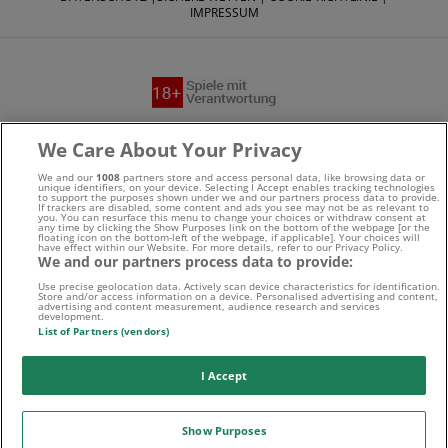
IMPRESSUM
Suchtrisiken, Glücksspiel kann süchtig machen - Hilfe finden
We Care About Your Privacy
Sie auf
buwei.de
We and our
1008
partners store and access personal data, like browsing data or
unique identifiers, on your device. Selecting I Accept enables tracking technologies
to support the purposes shown under we and our partners process data to provide.
Alle Anbieter auf dieser Webseite sind offiziell in
If trackers are disabled, some content and ads you see may not be as relevant to
you. You can resurface this menu to change your choices or withdraw consent at
any time by clicking the Show Purposes link on the bottom of the webpage [or the
Deutschland
lizenziert
und werden von der
Gemeinsamen
floating icon on the bottom-left of the webpage, if applicable]. Your choices will
have effect within our Website. For more details, refer to our Privacy Policy.
We and our partners process data to provide:
Glücksspielbehörde der Länder
reguliert
Use precise geolocation data. Actively scan device characteristics for identification.
Store and/or access information on a device. Personalised advertising and content,
advertising and content measurement, audience research and services
development.
List of Partners (vendors)
I Accept
Show Purposes