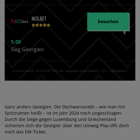
NEO.BET
besuchen
5.00
Sieg Georgien
Quoten Stand⁚ 18.6.2024‚ 5⁚45 Uhr. Angaben ohne Gewähr. 18+ | AGB gelten.
Ganz anders Georgien. Die Dschwarosnebi – wie man mit
Spitznamen heißt – ist im Jahr 2024 noch ungeschlagen.
Durch die Siege gegen Luxemburg und Griechenland
sicherten sich die Georgier über den Umweg Play-offs doch
noch das EM-Ticket.