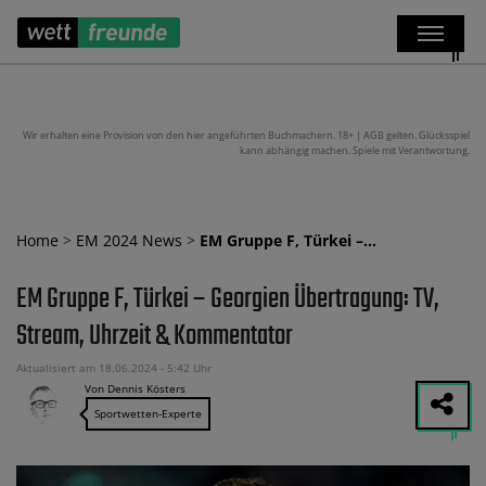
Wir erhalten eine Provision von den hier angeführten Buchmachern. 18+ | AGB gelten. Glücksspiel
kann abhängig machen. Spiele mit Verantwortung.
Home
>
EM 2024 News
>
EM Gruppe F, Türkei –…
EM Gruppe F, Türkei – Georgien Übertragung: TV,
Stream, Uhrzeit & Kommentator
Aktualisiert am 18.06.2024 - 5:42 Uhr
Von Dennis Kösters
Sportwetten-Experte