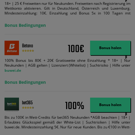
18+ | 25 € Freiwetten nur für Neukunden. Freiwetten nach Registrierung im
Wettkonto aktivieren. Gilt in Deutschland, Österreich und Luxemburg.
Mindesteinzahlung: 10€. Einzahlung und Bonus 5x in 100 Tagen mit
Mindestquote 1,5 umsetzen. Maximaler Umsatz: Bonusbetrag pro Wette.
Bedingungen können geändert werden. AGB gelten. Lizenziert; Hilfe bei
Bonus Bedingungen
Suchtrisiken: buwei.de.
100€
Betano
Bonus holen
100% Bonus bis 80€ + 20€ Gratiswette ohne Einzahlung * 18+ | Nur
Neukunden | AGB gelten | Lizenziert (Whitelist) | Suchtrisiko | Hilfe unter
buwei.de
Bonus Bedingungen
100%
bet365
Bonus holen
Bis zu 100€ in Wett-Credits für bet365 Neukunden *AGB beachten | 18+ |
Erlaubtes Glücksspiel gemäß der White-List | Suchtrisiken | Hilfe unter
buwei.de. Mindesteinzahlung 5€. Nur für neue Kunden. Bis zu €100 in Wett-
Credits. Melden Sie sich an, zahlen Sie €5 oder mehr auf Ihr bet365-Konto