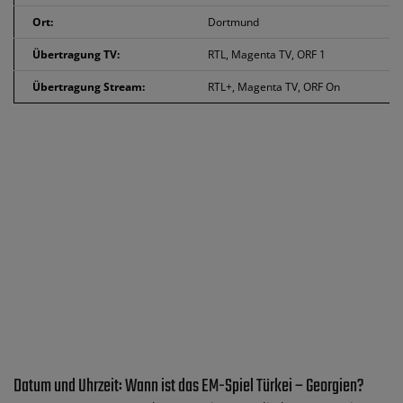
Ort:
Dortmund
Übertragung TV:
RTL, Magenta TV, ORF 1
Übertragung Stream:
RTL+, Magenta TV, ORF On
Datum und Uhrzeit: Wann ist das EM-Spiel Türkei – Georgien?