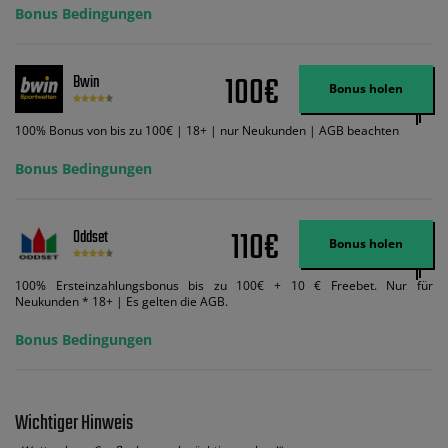
ein und wir geben Ihnen die entsprechende qualifizierende Einzahlung in
Bonus Bedingungen
Wett-Credits, wenn Sie qualifizierende Wetten im gleichen Wert platzieren
und diese abgerechnet werden. Mindestquoten, Wett- und
Zahlungsmethoden-Ausnahmen gelten. Gewinne schließen den Einsatz von
Wett-Credits aus. Es gelten die AGB, Zeitlimits und Ausnahmen. Der Bonus-
100€
Bwin
Code VIPANGEBOT kann während der Anmeldung benutzt werden, jedoch
Bonus holen
ändert dies den Angebotsbetrag in keinster Weise.
100% Bonus von bis zu 100€ | 18+ | nur Neukunden | AGB beachten
Bonus Bedingungen
110€
Oddset
Bonus holen
100% Ersteinzahlungsbonus bis zu 100€ + 10 € Freebet. Nur für
Neukunden * 18+ | Es gelten die AGB.
Bonus Bedingungen
Wichtiger Hinweis