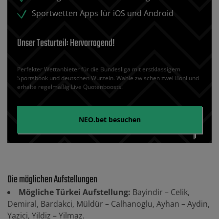
Sportwetten Apps für iOS und Android
Unser Testurteil: Hervorragend!
Perfekter Wettanbieter für die Bundesliga mit erstklassigem
Sportsbook und deutschen Wurzeln. Wähle zwischen zwei Boni und
erhalte regelmäßig Live Quotenboosts!
NEO.bet
besuchen
Die möglichen Aufstellungen
Mögliche Türkei Aufstellung:
Bayindir – Celik,
Demiral, Bardakci, Müldür – Calhanoglu, Ayhan – Aydin,
Yazici, Yildiz – Yilmaz.