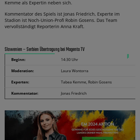
Kemme als Expertin neben sich.
Kommentator des Spiels ist Jonas Friedrich, Experte im
Stadion ist Noch-Union-Profi Robin Gosens. Das Team
vervollständigt Reporterin Anna Kraft.
Slowenien – Serbien Übertragung bei Magenta TV
Beginn:
14:30 Uhr
Moderation:
Laura Wontorra
Experten:
Tabea Kemme, Robin Gosens
Kommentator:
Jonas Friedrich