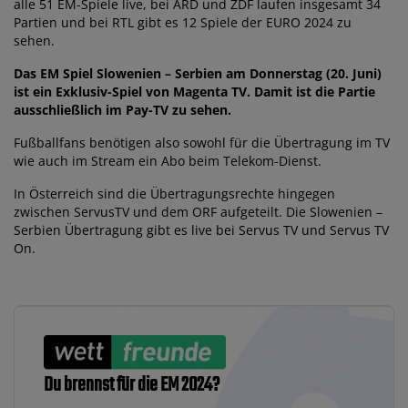
alle 51 EM-Spiele live, bei ARD und ZDF laufen insgesamt 34
Partien und bei RTL gibt es 12 Spiele der EURO 2024 zu
sehen.
Das EM Spiel Slowenien – Serbien am Donnerstag (20. Juni)
ist ein Exklusiv-Spiel von Magenta TV. Damit ist die Partie
ausschließlich im Pay-TV zu sehen.
Fußballfans benötigen also sowohl für die Übertragung im TV
wie auch im Stream ein Abo beim Telekom-Dienst.
In Österreich sind die Übertragungsrechte hingegen
zwischen ServusTV und dem ORF aufgeteilt. Die Slowenien –
Serbien Übertragung gibt es live bei Servus TV und Servus TV
On.
Du brennst für die EM 2024?