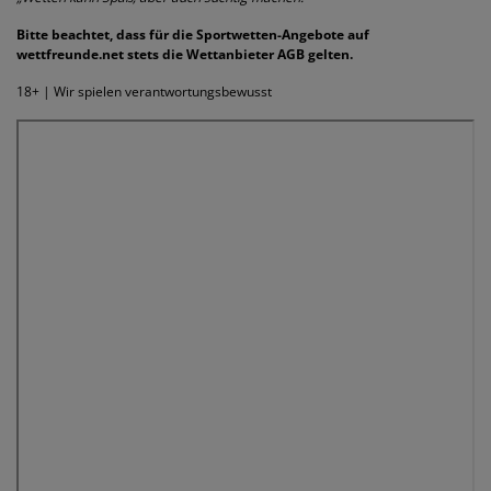
Bitte beachtet, dass für die Sportwetten-Angebote auf
wettfreunde.net stets die Wettanbieter AGB gelten.
18+ | Wir spielen verantwortungsbewusst