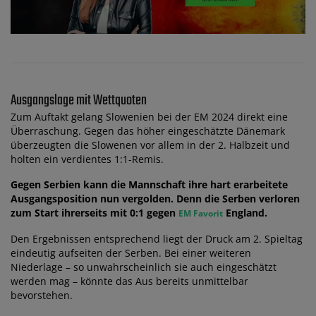
Ausgangslage mit Wettquoten
Zum Auftakt gelang Slowenien bei der EM 2024 direkt eine
Überraschung. Gegen das höher eingeschätzte Dänemark
überzeugten die Slowenen vor allem in der 2. Halbzeit und
holten ein verdientes 1:1-Remis.
Gegen Serbien kann die Mannschaft ihre hart erarbeitete
Ausgangsposition nun vergolden. Denn die Serben verloren
zum Start ihrerseits mit 0:1 gegen
England.
EM Favorit
Den Ergebnissen entsprechend liegt der Druck am 2. Spieltag
eindeutig aufseiten der Serben. Bei einer weiteren
Niederlage – so unwahrscheinlich sie auch eingeschätzt
werden mag – könnte das Aus bereits unmittelbar
bevorstehen.