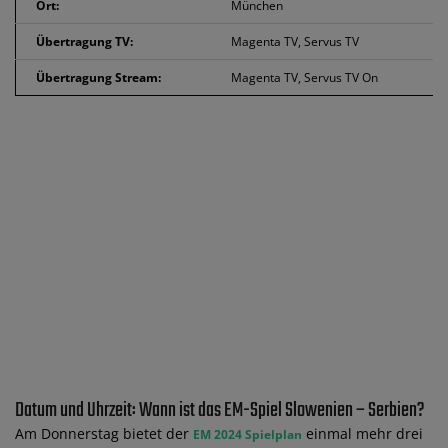
Ort:
München
Übertragung TV:
Magenta TV, Servus TV
Übertragung Stream:
Magenta TV, Servus TV On
Datum und Uhrzeit: Wann ist das EM-Spiel Slowenien – Serbien?
Am Donnerstag bietet der
einmal mehr drei
EM 2024 Spielplan