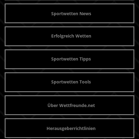
Sportwetten News
Erfolgreich Wetten
Sportwetten Tipps
Sportwetten Tools
Über Wettfreunde.net
Herausgeberrichtlinien