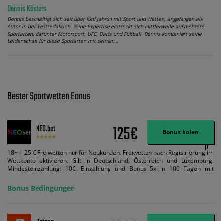
Dennis Kösters
Dennis beschäftigt sich seit über fünf Jahren mit Sport und Wetten, angefangen als
Autor in der Testredaktion. Seine Expertise erstreckt sich mittlerweile auf mehrere
Sportarten, darunter Motorsport, UFC, Darts und Fußball. Dennis kombiniert seine
Leidenschaft für diese Sportarten mit seinem…
Bester Sportwetten Bonus
125€
NEO.bet
Bonus holen
18+ | 25 € Freiwetten nur für Neukunden. Freiwetten nach Registrierung im
Wettkonto aktivieren. Gilt in Deutschland, Österreich und Luxemburg.
Mindesteinzahlung: 10€. Einzahlung und Bonus 5x in 100 Tagen mit
Mindestquote 1,5 umsetzen. Maximaler Umsatz: Bonusbetrag pro Wette.
Bedingungen können geändert werden. AGB gelten. Lizenziert; Hilfe bei
Bonus Bedingungen
Suchtrisiken: buwei.de.