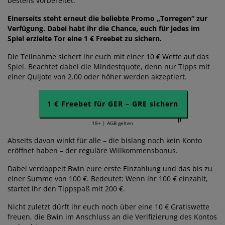
bestens vorbereitet.
Einerseits steht erneut die beliebte Promo „Torregen“ zur
Verfügung. Dabei habt ihr die Chance, euch für jedes im
Spiel erzielte Tor eine 1 € Freebet zu sichern.
Die Teilnahme sichert ihr euch mit einer 10 € Wette auf das
Spiel. Beachtet dabei die Mindestquote, denn nur Tipps mit
einer Quijote von 2.00 oder höher werden akzeptiert.
1 € Freebet für GER – GRE sichern
18+ | AGB gelten
Abseits davon winkt für alle – die bislang noch kein Konto
eröffnet haben – der reguläre Willkommensbonus.
Dabei verdoppelt Bwin eure erste Einzahlung und das bis zu
einer Summe von 100 €. Bedeutet: Wenn ihr 100 € einzahlt,
startet ihr den Tippspaß mit 200 €.
Nicht zuletzt dürft ihr euch noch über eine 10 € Gratiswette
freuen, die Bwin im Anschluss an die Verifizierung des Kontos