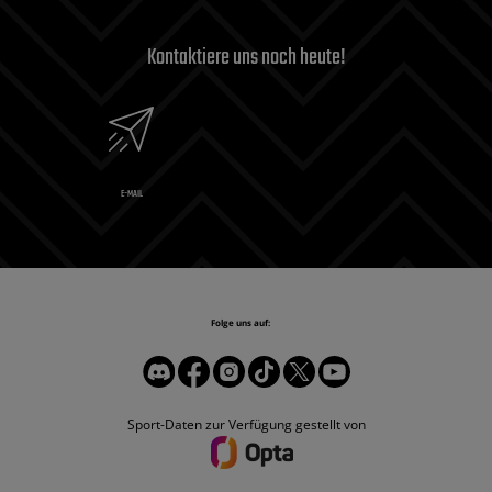
Kontaktiere uns noch heute!
E-MAIL
Folge uns auf:
Sport-Daten zur Verfügung gestellt von