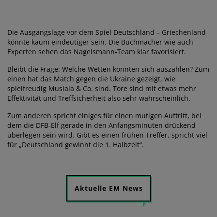
Die Ausgangslage vor dem Spiel Deutschland – Griechenland
könnte kaum eindeutiger sein. Die Buchmacher wie auch
Experten sehen das Nagelsmann-Team klar favorisiert.
Bleibt die Frage: Welche Wetten könnten sich auszahlen? Zum
einen hat das Match gegen die Ukraine gezeigt, wie
spielfreudig Musiala & Co. sind. Tore sind mit etwas mehr
Effektivität und Treffsicherheit also sehr wahrscheinlich.
Zum anderen spricht einiges für einen mutigen Auftritt, bei
dem die DFB-Elf gerade in den Anfangsminuten drückend
überlegen sein wird. Gibt es einen frühen Treffer, spricht viel
für „Deutschland gewinnt die 1. Halbzeit“.
Aktuelle EM News