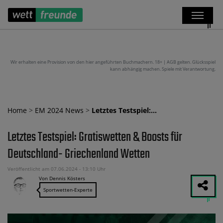
Wir erhalten eine Provision von den hier angeführten Buchmachern. 18+ | AGB gelten. Glücksspiel
kann abhängig machen. Spiele mit Verantwortung.
Home
>
EM 2024 News
>
Letztes Testspiel:…
Letztes Testspiel: Gratiswetten & Boosts für
Deutschland- Griechenland Wetten
Veröffentlicht am 07.06.2024 - 13:10 Uhr
Von Dennis Kösters
Sportwetten-Experte