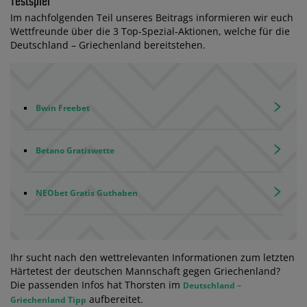
Testspiel
Im nachfolgenden Teil unseres Beitrags informieren wir euch
Wettfreunde über die 3 Top-Spezial-Aktionen, welche für die
Deutschland – Griechenland bereitstehen.
Bwin Freebet
Betano Gratiswette
NEObet Gratis Guthaben
Ihr sucht nach den wettrelevanten Informationen zum letzten
Härtetest der deutschen Mannschaft gegen Griechenland?
Die passenden Infos hat Thorsten im
Deutschland –
aufbereitet.
Griechenland Tipp