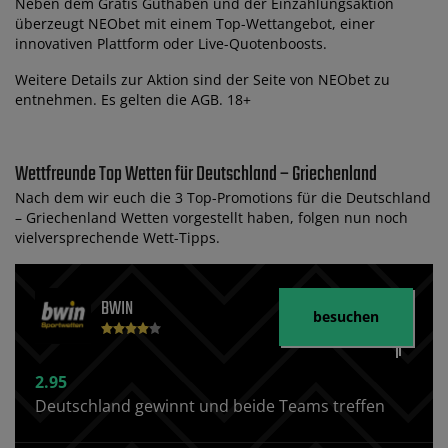
Neben dem Gratis Guthaben und der Einzahlungsaktion
überzeugt NEObet mit einem Top-Wettangebot, einer
innovativen Plattform oder Live-Quotenboosts.
Weitere Details zur Aktion sind der Seite von NEObet zu
entnehmen. Es gelten die AGB. 18+
Wettfreunde Top Wetten für Deutschland – Griechenland
Nach dem wir euch die 3 Top-Promotions für die Deutschland
– Griechenland Wetten vorgestellt haben, folgen nun noch
vielversprechende Wett-Tipps.
BWIN
besuchen
2.95
Deutschland gewinnt und beide Teams treffen