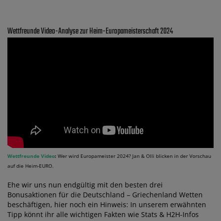
Wettfreunde Video-Analyse zur Heim-Europameisterschaft 2024
Wettfreunde Video
:
Wer wird Europameister 2024? Jan & Olli blicken in der Vorschau
auf die Heim-EURO.
Ehe wir uns nun endgültig mit den besten drei
Bonusaktionen für die Deutschland – Griechenland Wetten
beschäftigen, hier noch ein Hinweis: In unserem erwähnten
Tipp könnt ihr alle wichtigen Fakten wie Stats & H2H-Infos