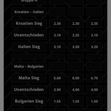
Gruppe H
Kroatien – Italien
Kroatien Sieg
2,30
2,30
2,35
Unentschieden
3,10
3,25
3,10
Italien Sieg
3,10
3,50
3,20
Malta – Bulgarien
Malta Sieg
5,60
8,00
6,70
Unentschieden
3,90
4,00
4,00
Bulgarien Sieg
1,55
1,55
1,50