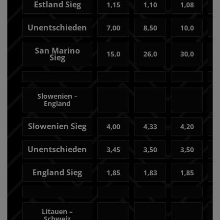
Estland Sieg
1,15
1,10
1,08
Unentschieden
7,00
8,50
10,0
San Marino
15,0
26,0
30,0
Sieg
Slowenien –
England
Slowenien Sieg
4,00
4,33
4,20
Unentschieden
3,45
3,50
3,50
England Sieg
1,85
1,83
1,85
Litauen –
Schweiz