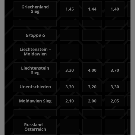
Griechenland
1,45
1,44
1,40
Sieg
Gruppe G
Liechtenstein –
Moldawien
Liechtenstein
3,30
4,00
3,70
Sieg
Unentschieden
3,30
3,20
3,30
Moldawien Sieg
2,10
2,00
2,05
Russland –
Österreich