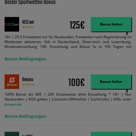
Bester Sportwetten Bonus
125€
NEO.bet
Bonus holen
18+ | 25 € Freiwetten nur für Neukunden. Freiwetten nach Registrierung im
Wettkonto aktivieren. Gilt in Deutschland, Österreich und Luxemburg.
Mindesteinzahlung: 10€. Einzahlung und Bonus 5x in 100 Tagen mit
Mindestquote 1,5 umsetzen. Maximaler Umsatz: Bonusbetrag pro Wette.
Bedingungen können geändert werden. AGB gelten. Lizenziert; Hilfe bei
Bonus Bedingungen
Suchtrisiken: buwei.de.
100€
Betano
Bonus holen
100% Bonus bis 80€ + 20€ Gratiswette ohne Einzahlung * 18+ | Nur
Neukunden | AGB gelten | Lizenziert (Whitelist) | Suchtrisiko | Hilfe unter
buwei.de
Bonus Bedingungen