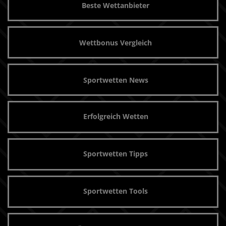
Beste Wettanbieter
Wettbonus Vergleich
Sportwetten News
Erfolgreich Wetten
Sportwetten Tipps
Sportwetten Tools