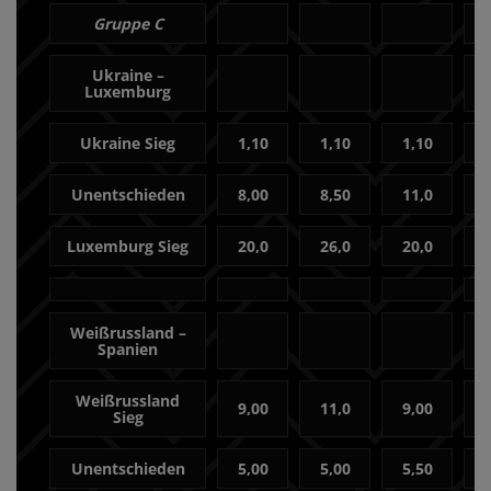
Gruppe C
Ukraine –
Luxemburg
Ukraine Sieg
1,10
1,10
1,10
Unentschieden
8,00
8,50
11,0
Luxemburg Sieg
20,0
26,0
20,0
Weißrussland –
Spanien
Weißrussland
9,00
11,0
9,00
Sieg
Unentschieden
5,00
5,00
5,50