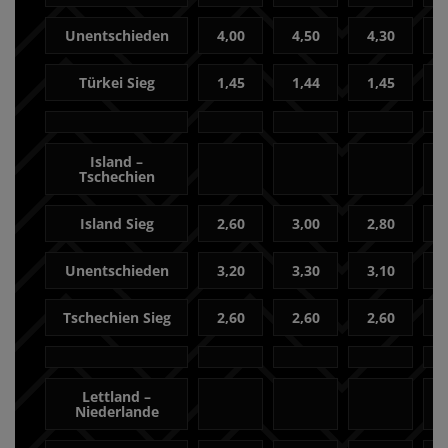
Unentschieden
4,00
4,50
4,30
Türkei Sieg
1,45
1,44
1,45
Island –
Tschechien
Island Sieg
2,60
3,00
2,80
Unentschieden
3,20
3,30
3,10
Tschechien Sieg
2,60
2,60
2,60
Lettland –
Niederlande