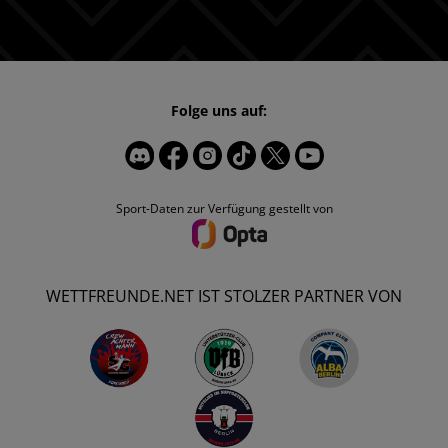
Folge uns auf:
Sport-Daten zur Verfügung gestellt von
WETTFREUNDE.NET IST STOLZER PARTNER VON