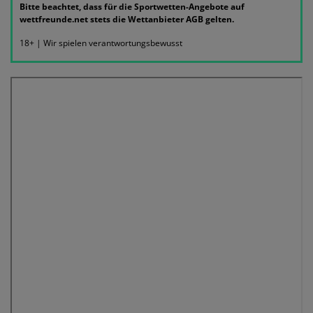
Bitte beachtet, dass für die Sportwetten-Angebote auf
wettfreunde.net stets die Wettanbieter AGB gelten.
18+ | Wir spielen verantwortungsbewusst