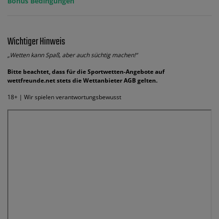
Bonus Bedingungen
Wichtiger Hinweis
„Wetten kann Spaß, aber auch süchtig machen!“
Bitte beachtet, dass für die Sportwetten-Angebote auf
wettfreunde.net stets die Wettanbieter AGB gelten.
18+ | Wir spielen verantwortungsbewusst