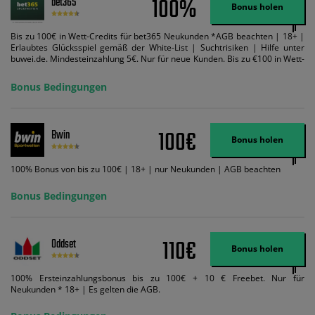
100%
bet365
Bonus holen
Bis zu 100€ in Wett-Credits für bet365 Neukunden *AGB beachten | 18+ |
Erlaubtes Glücksspiel gemäß der White-List | Suchtrisiken | Hilfe unter
buwei.de. Mindesteinzahlung 5€. Nur für neue Kunden. Bis zu €100 in Wett-
Credits. Melden Sie sich an, zahlen Sie €5 oder mehr auf Ihr bet365-Konto
ein und wir geben Ihnen die entsprechende qualifizierende Einzahlung in
Bonus Bedingungen
Wett-Credits, wenn Sie qualifizierende Wetten im gleichen Wert platzieren
und diese abgerechnet werden. Mindestquoten, Wett- und
Zahlungsmethoden-Ausnahmen gelten. Gewinne schließen den Einsatz von
Wett-Credits aus. Es gelten die AGB, Zeitlimits und Ausnahmen. Der Bonus-
100€
Bwin
Code VIPANGEBOT kann während der Anmeldung benutzt werden, jedoch
Bonus holen
ändert dies den Angebotsbetrag in keinster Weise.
100% Bonus von bis zu 100€ | 18+ | nur Neukunden | AGB beachten
Bonus Bedingungen
110€
Oddset
Bonus holen
100% Ersteinzahlungsbonus bis zu 100€ + 10 € Freebet. Nur für
Neukunden * 18+ | Es gelten die AGB.