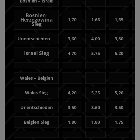
Bosnien – Israel
Bosnien-
Herzegowina
1,70
1,66
1,65
Sieg
Unentschieden
3,60
4,00
3,80
Israel Sieg
4,70
5,75
5,20
Wales – Belgien
Wales Sieg
4,20
5,25
5,20
Unentschieden
3,50
3,60
3,50
Belgien Sieg
1,80
1,80
1,75