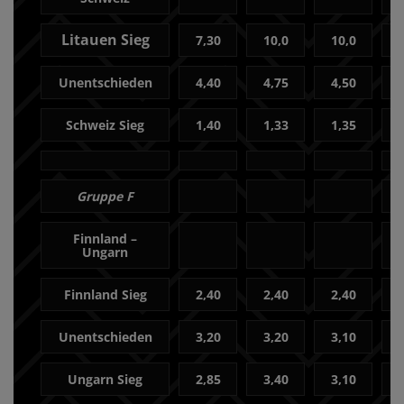
Litauen Sieg
7,30
10,0
10,0
Unentschieden
4,40
4,75
4,50
Schweiz Sieg
1,40
1,33
1,35
Gruppe F
Finnland –
Ungarn
Finnland Sieg
2,40
2,40
2,40
Unentschieden
3,20
3,20
3,10
Ungarn Sieg
2,85
3,40
3,10