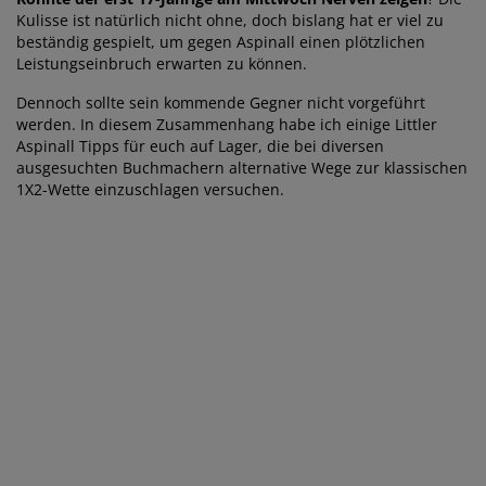
Kulisse ist natürlich nicht ohne, doch bislang hat er viel zu
beständig gespielt, um gegen Aspinall einen plötzlichen
Leistungseinbruch erwarten zu können.
Dennoch sollte sein kommende Gegner nicht vorgeführt
werden. In diesem Zusammenhang habe ich einige Littler
Aspinall Tipps für euch auf Lager, die bei diversen
ausgesuchten Buchmachern alternative Wege zur klassischen
1X2-Wette einzuschlagen versuchen.