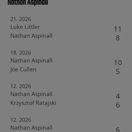
Nathan Aspinall
21. 2026
Luke Littler
11
Nathan Aspinall
8
18. 2026
Nathan Aspinall
10
Joe Cullen
5
12. 2026
Nathan Aspinall
4
Krzysztof Ratajski
6
12. 2026
Nathan Aspinall
6