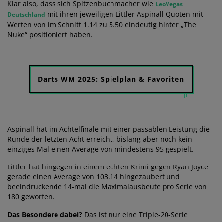
Klar also, dass sich Spitzenbuchmacher wie
LeoVegas
mit ihren jeweiligen Littler Aspinall Quoten mit
Deutschland
Werten von im Schnitt 1.14 zu 5.50 eindeutig hinter „The
Nuke“ positioniert haben.
Darts WM 2025: Spielplan & Favoriten
Aspinall hat im Achtelfinale mit einer passablen Leistung die
Runde der letzten Acht erreicht, bislang aber noch kein
einziges Mal einen Average von mindestens 95 gespielt.
Littler hat hingegen in einem echten Krimi gegen Ryan Joyce
gerade einen Average von 103.14 hingezaubert und
beeindruckende 14-mal die Maximalausbeute pro Serie von
180 geworfen.
Das Besondere dabei?
Das ist nur eine Triple-20-Serie