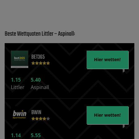
Beste Wettquoten Littler – Aspinall:
BET365
Hier wetten!
1.15
5.40
Littler
Aspinall
BWIN
Hier wetten!
1.14
5.55