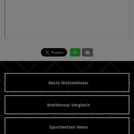
Beste Wettanbieter
Wettbonus Vergleich
Sportwetten News