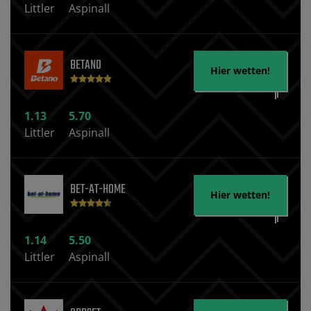
Littler
Aspinall
BETANO
Hier wetten!
1.13
5.70
Littler
Aspinall
BET-AT-HOME
Hier wetten!
1.14
5.50
Littler
Aspinall