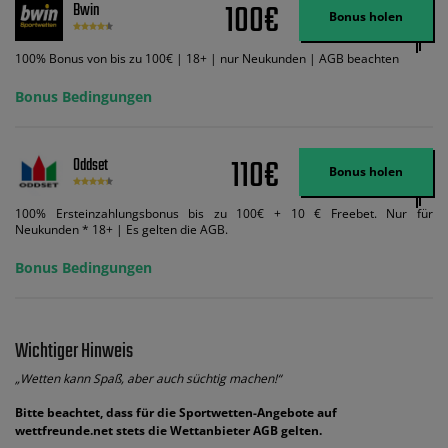
100€
Bwin
Code VIPANGEBOT kann während der Anmeldung benutzt werden, jedoch
Bonus holen
ändert dies den Angebotsbetrag in keinster Weise.
100% Bonus von bis zu 100€ | 18+ | nur Neukunden | AGB beachten
Bonus Bedingungen
110€
Oddset
Bonus holen
100% Ersteinzahlungsbonus bis zu 100€ + 10 € Freebet. Nur für
Neukunden * 18+ | Es gelten die AGB.
Bonus Bedingungen
Wichtiger Hinweis
„Wetten kann Spaß, aber auch süchtig machen!“
Bitte beachtet, dass für die Sportwetten-Angebote auf
wettfreunde.net stets die Wettanbieter AGB gelten.