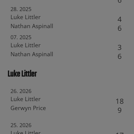
28. 2025
Luke Littler
4
Nathan Aspinall
6
07. 2025
Luke Littler
3
Nathan Aspinall
6
Luke Littler
26. 2026
Luke Littler
18
Gerwyn Price
9
25. 2026
Luke Littler