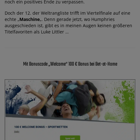
noch ein positives Ende zu verpassen.
Doch der 12. der Weltrangliste trifft im Viertelfinale auf eine
echte „
Maschine
„. Denn gerade jetzt, wo Humphries
ausgeschieden ist, gibt es in meinen Augen keinen größeren
Titelfavoriten als Luke Littler …
Mit Bonuscode „Welcome“ 100 € Bonus bei Bet-at-Home