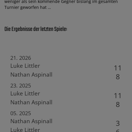
weniger als sein kommende Gegner bislang im gesamten
Turnier geworfen hat …
Die Ergebnisse der letzten Spiele:
21. 2026
Luke Littler
11
Nathan Aspinall
8
23. 2025
Luke Littler
11
Nathan Aspinall
8
05. 2025
Nathan Aspinall
3
Luke Littler
6