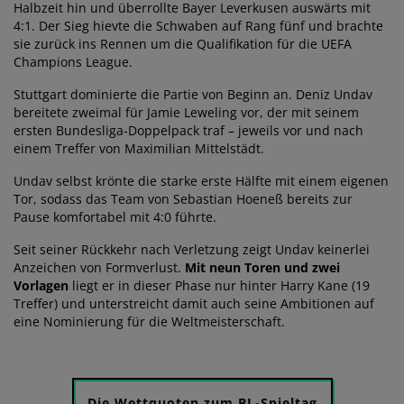
Halbzeit hin und überrollte Bayer Leverkusen auswärts mit
4:1. Der Sieg hievte die Schwaben auf Rang fünf und brachte
sie zurück ins Rennen um die Qualifikation für die UEFA
Champions League.
Stuttgart dominierte die Partie von Beginn an. Deniz Undav
bereitete zweimal für Jamie Leweling vor, der mit seinem
ersten Bundesliga-Doppelpack traf – jeweils vor und nach
einem Treffer von Maximilian Mittelstädt.
Undav selbst krönte die starke erste Hälfte mit einem eigenen
Tor, sodass das Team von Sebastian Hoeneß bereits zur
Pause komfortabel mit 4:0 führte.
Seit seiner Rückkehr nach Verletzung zeigt Undav keinerlei
Anzeichen von Formverlust.
Mit neun Toren und zwei
Vorlagen
liegt er in dieser Phase nur hinter Harry Kane (19
Treffer) und unterstreicht damit auch seine Ambitionen auf
eine Nominierung für die Weltmeisterschaft.
Die Wettquoten zum BL-Spieltag