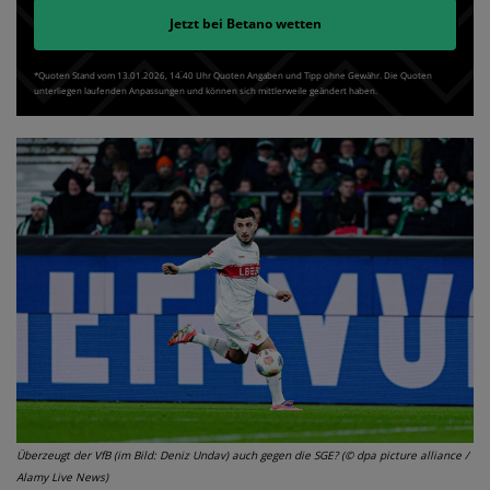
Jetzt bei
Betano
wetten
*Quoten Stand vom 13.01.2026‚ 14⁚40 Uhr Quoten Angaben und Tipp ohne Gewähr. Die Quoten
unterliegen laufenden Anpassungen und können sich mittlerweile geändert haben.
Überzeugt der VfB (im Bild: Deniz Undav) auch gegen die SGE? (© dpa picture alliance /
Alamy Live News)