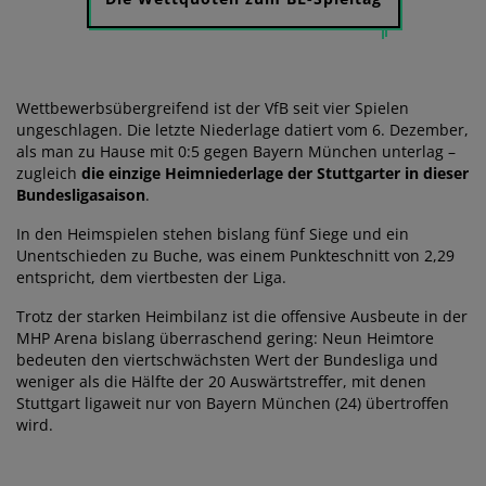
Wettbewerbsübergreifend ist der VfB seit vier Spielen
ungeschlagen. Die letzte Niederlage datiert vom 6. Dezember,
als man zu Hause mit 0:5 gegen Bayern München unterlag –
zugleich
die einzige Heimniederlage der Stuttgarter in dieser
Bundesligasaison
.
In den Heimspielen stehen bislang fünf Siege und ein
Unentschieden zu Buche, was einem Punkteschnitt von 2,29
entspricht, dem viertbesten der Liga.
Trotz der starken Heimbilanz ist die offensive Ausbeute in der
MHP Arena bislang überraschend gering: Neun Heimtore
bedeuten den viertschwächsten Wert der Bundesliga und
weniger als die Hälfte der 20 Auswärtstreffer, mit denen
Stuttgart ligaweit nur von Bayern München (24) übertroffen
wird.