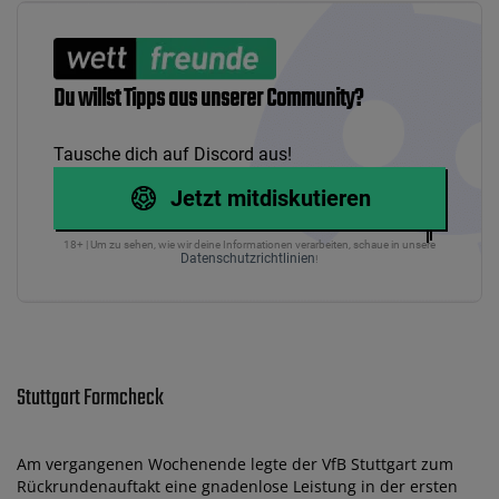
Du willst Tipps aus unserer Community?
Tausche dich auf Discord aus!
Jetzt mitdiskutieren
18+ | Um zu sehen, wie wir deine Informationen verarbeiten, schaue in unsere
Datenschutzrichtlinien
!
Stuttgart Formcheck
Am vergangenen Wochenende legte der VfB Stuttgart zum
Rückrundenauftakt eine gnadenlose Leistung in der ersten