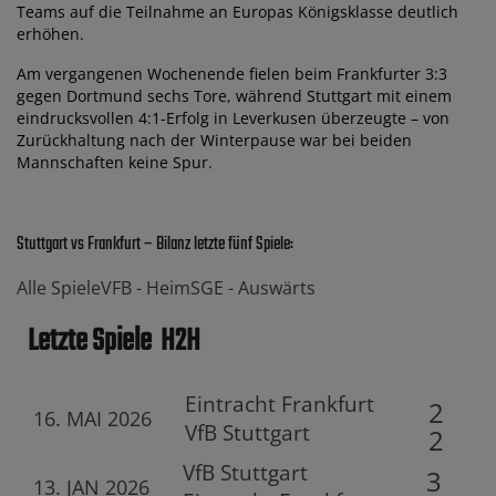
Teams auf die Teilnahme an Europas Königsklasse deutlich
erhöhen.
Am vergangenen Wochenende fielen beim Frankfurter 3:3
gegen Dortmund sechs Tore, während Stuttgart mit einem
eindrucksvollen 4:1-Erfolg in Leverkusen überzeugte – von
Zurückhaltung nach der Winterpause war bei beiden
Mannschaften keine Spur.
Stuttgart vs Frankfurt – Bilanz letzte fünf Spiele:
Alle Spiele
VFB -
Heim
SGE -
Auswärts
Letzte Spiele
H2H
Eintracht Frankfurt
2
16. MAI 2026
VfB Stuttgart
2
VfB Stuttgart
3
13. JAN 2026