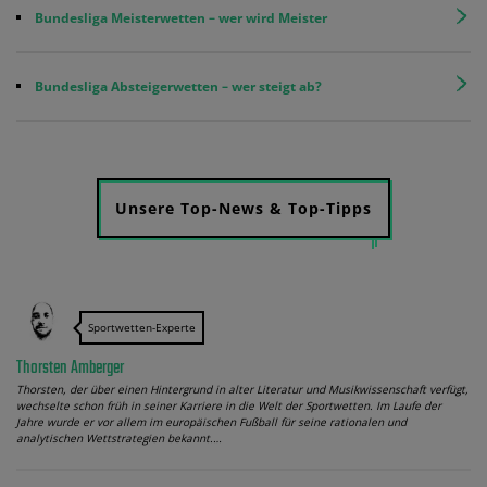
Bundesliga Meisterwetten – wer wird Meister
Bundesliga Absteigerwetten – wer steigt ab?
Unsere Top-News & Top-Tipps
Sportwetten-Experte
Thorsten Amberger
Thorsten, der über einen Hintergrund in alter Literatur und Musikwissenschaft verfügt,
wechselte schon früh in seiner Karriere in die Welt der Sportwetten. Im Laufe der
Jahre wurde er vor allem im europäischen Fußball für seine rationalen und
analytischen Wettstrategien bekannt.…