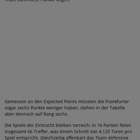
Gemessen an den Expected Points müssten die Frankfurter
sogar sechs Punkte weniger haben, stehen in der Tabelle
aber dennoch auf Rang sechs.
Die Spiele der Eintracht bleiben torreich: In 16 Partien fielen
insgesamt 66 Treffer, was einem Schnitt von 4,125 Toren pro
Spiel entspricht. Gleichzeitig offenbart das Team defensive