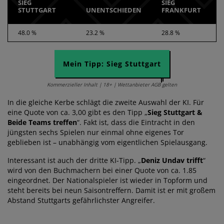
SIEG
SIEG
STUTTGART
UNENTSCHIEDEN
FRANKFURT
48.0 %
23.2 %
28.8 %
Mein Tipp: Sieg Stuttgart
Kommerzieller Inhalt | 18+ | Wettanbieter AGB gelten
In die gleiche Kerbe schlägt die zweite Auswahl der KI. Für
eine Quote von ca. 3,00 gibt es den Tipp „
Sieg Stuttgart &
Beide Teams treffen
“. Fakt ist, dass die Eintracht in den
jüngsten sechs Spielen nur einmal ohne eigenes Tor
geblieben ist – unabhängig vom eigentlichen Spielausgang.
Interessant ist auch der dritte KI-Tipp. „
Deniz Undav trifft
“
wird von den Buchmachern bei einer Quote von ca. 1.85
eingeordnet. Der Nationalspieler ist wieder in Topform und
steht bereits bei neun Saisontreffern. Damit ist er mit großem
Abstand Stuttgarts gefährlichster Angreifer.