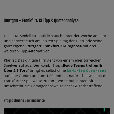
Stuttgart – Frankfurt: KI Tipp & Quotenanalyse
Unser KI-Modell ist natürlich auch unter der Woche am Start
und serviert euch am letzten Spieltag der Hinrunde seine
ganz eigene
Stuttgart Frankfurt KI-Prognose
mit drei
weiteren Tipp-Alternativen.
Klar ist: Das digitale Hirn geht von einem eher torreichen
Spielverlauf aus. Der Kombi-Tipp „
Beide Teams treffen &
Über 2,5 Tore
“ bringt es selbst ohne
Merkur Bets Quotenboost
auf eine Quote rund um 1,80 und hat natürlich etwas mit der
Frankfurter Spielweise zu tun. „Vorne hui, hinten pfui“
umschreibt die Herangehensweise der SGE recht treffend.
Prognostizierte Gewinnchance: