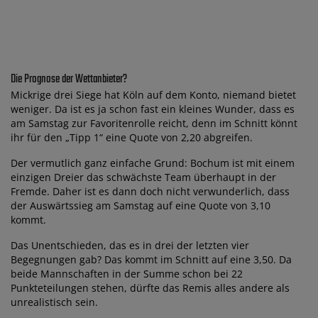
Die Prognose der Wettanbieter?
Mickrige drei Siege hat Köln auf dem Konto, niemand bietet
weniger. Da ist es ja schon fast ein kleines Wunder, dass es
am Samstag zur Favoritenrolle reicht, denn im Schnitt könnt
ihr für den „Tipp 1“ eine Quote von 2,20 abgreifen.
Der vermutlich ganz einfache Grund: Bochum ist mit einem
einzigen Dreier das schwächste Team überhaupt in der
Fremde. Daher ist es dann doch nicht verwunderlich, dass
der Auswärtssieg am Samstag auf eine Quote von 3,10
kommt.
Das Unentschieden, das es in drei der letzten vier
Begegnungen gab? Das kommt im Schnitt auf eine 3,50. Da
beide Mannschaften in der Summe schon bei 22
Punkteteilungen stehen, dürfte das Remis alles andere als
unrealistisch sein.