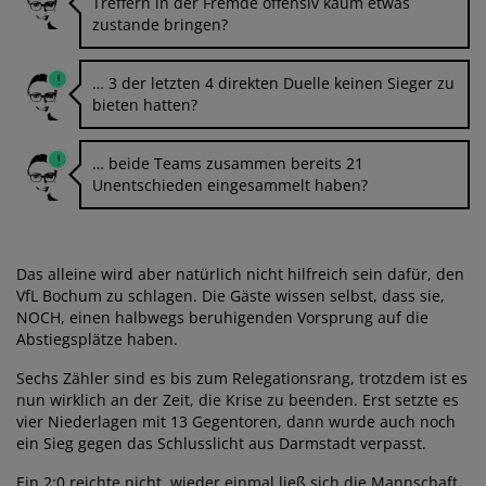
Treffern in der Fremde offensiv kaum etwas
zustande bringen?
… 3 der letzten 4 direkten Duelle keinen Sieger zu
bieten hatten?
… beide Teams zusammen bereits 21
Unentschieden eingesammelt haben?
Das alleine wird aber natürlich nicht hilfreich sein dafür, den
VfL Bochum zu schlagen. Die Gäste wissen selbst, dass sie,
NOCH, einen halbwegs beruhigenden Vorsprung auf die
Abstiegsplätze haben.
Sechs Zähler sind es bis zum Relegationsrang, trotzdem ist es
nun wirklich an der Zeit, die Krise zu beenden. Erst setzte es
vier Niederlagen mit 13 Gegentoren, dann wurde auch noch
ein Sieg gegen das Schlusslicht aus Darmstadt verpasst.
Ein 2:0 reichte nicht, wieder einmal ließ sich die Mannschaft