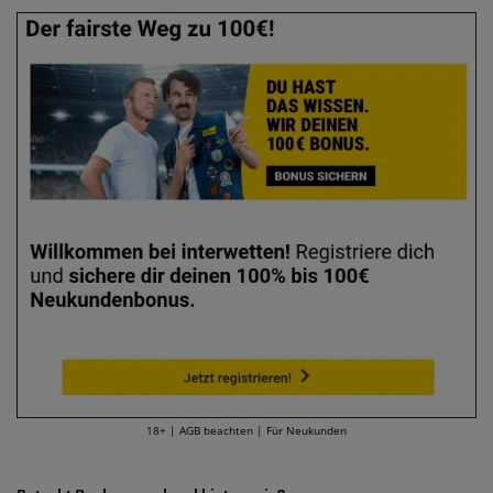
18+ | AGB beachten | Für Neukunden