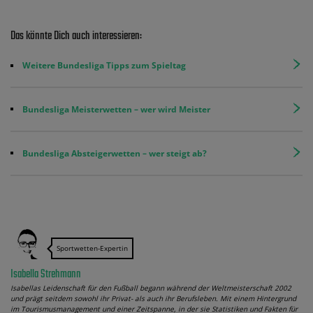
Das könnte Dich auch interessieren:
Weitere Bundesliga Tipps zum Spieltag
Bundesliga Meisterwetten – wer wird Meister
Bundesliga Absteigerwetten – wer steigt ab?
Sportwetten-Expertin
Isabella Strehmann
Isabellas Leidenschaft für den Fußball begann während der Weltmeisterschaft 2002
und prägt seitdem sowohl ihr Privat- als auch ihr Berufsleben. Mit einem Hintergrund
im Tourismusmanagement und einer Zeitspanne, in der sie Statistiken und Fakten für