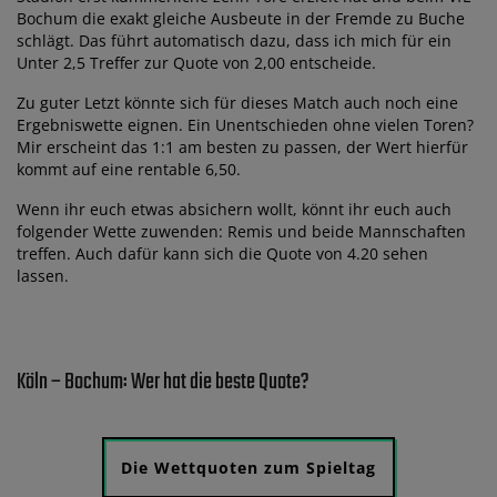
Bochum die exakt gleiche Ausbeute in der Fremde zu Buche
schlägt. Das führt automatisch dazu, dass ich mich für ein
Unter 2,5 Treffer zur Quote von 2,00 entscheide.
Zu guter Letzt könnte sich für dieses Match auch noch eine
Ergebniswette eignen. Ein Unentschieden ohne vielen Toren?
Mir erscheint das 1:1 am besten zu passen, der Wert hierfür
kommt auf eine rentable 6,50.
Wenn ihr euch etwas absichern wollt, könnt ihr euch auch
folgender Wette zuwenden: Remis und beide Mannschaften
treffen. Auch dafür kann sich die Quote von 4.20 sehen
lassen.
Köln – Bochum: Wer hat die beste Quote?
Die Wettquoten zum Spieltag