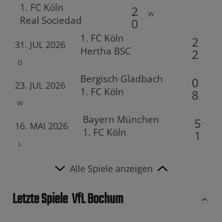
1. FC Köln
2
W
Real Sociedad
0
1. FC Köln
2
31. JUL 2026
Hertha BSC
2
D
Bergisch Gladbach
0
23. JUL 2026
1. FC Köln
8
W
Bayern München
5
16. MAI 2026
1. FC Köln
1
L
Alle Spiele anzeigen
Letzte Spiele
VfL Bochum