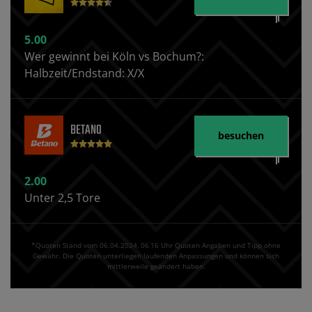
5.00
Wer gewinnt bei Köln vs Bochum?:
Halbzeit/Endstand: X/X
BETANO
besuchen
2.00
Unter 2,5 Tore
*Quoten Stand vom 06.04.2024‚ 06⁚16 Uhr Quoten Angaben und Tipp ohne
Gewähr. Die Quoten unterliegen laufenden Anpassungen und können sich
mittlerweile geändert haben.