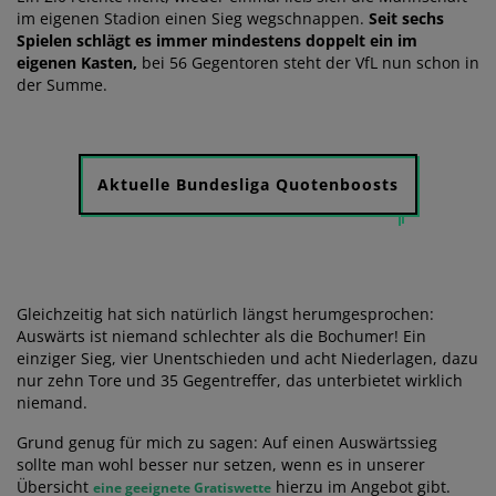
im eigenen Stadion einen Sieg wegschnappen.
Seit sechs
Spielen schlägt es immer mindestens doppelt ein im
eigenen Kasten,
bei 56 Gegentoren steht der VfL nun schon in
der Summe.
Aktuelle Bundesliga Quotenboosts
Gleichzeitig hat sich natürlich längst herumgesprochen:
Auswärts ist niemand schlechter als die Bochumer! Ein
einziger Sieg, vier Unentschieden und acht Niederlagen, dazu
nur zehn Tore und 35 Gegentreffer, das unterbietet wirklich
niemand.
Grund genug für mich zu sagen: Auf einen Auswärtssieg
sollte man wohl besser nur setzen, wenn es in unserer
Übersicht
hierzu im Angebot gibt.
eine geeignete Gratiswette