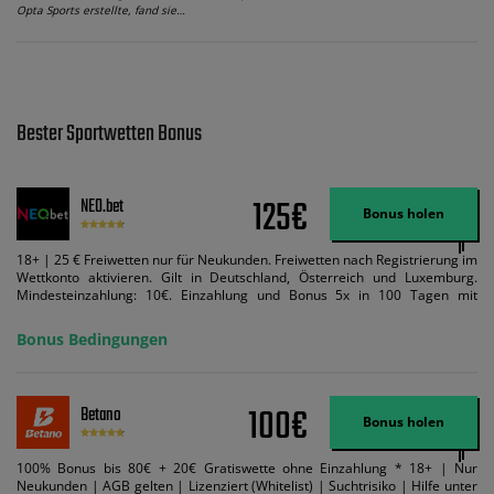
Opta Sports erstellte, fand sie…
Bester Sportwetten Bonus
125€
NEO.bet
Bonus holen
18+ | 25 € Freiwetten nur für Neukunden. Freiwetten nach Registrierung im
Wettkonto aktivieren. Gilt in Deutschland, Österreich und Luxemburg.
Mindesteinzahlung: 10€. Einzahlung und Bonus 5x in 100 Tagen mit
Mindestquote 1,5 umsetzen. Maximaler Umsatz: Bonusbetrag pro Wette.
Bedingungen können geändert werden. AGB gelten. Lizenziert; Hilfe bei
Bonus Bedingungen
Suchtrisiken: buwei.de.
100€
Betano
Bonus holen
100% Bonus bis 80€ + 20€ Gratiswette ohne Einzahlung * 18+ | Nur
Neukunden | AGB gelten | Lizenziert (Whitelist) | Suchtrisiko | Hilfe unter