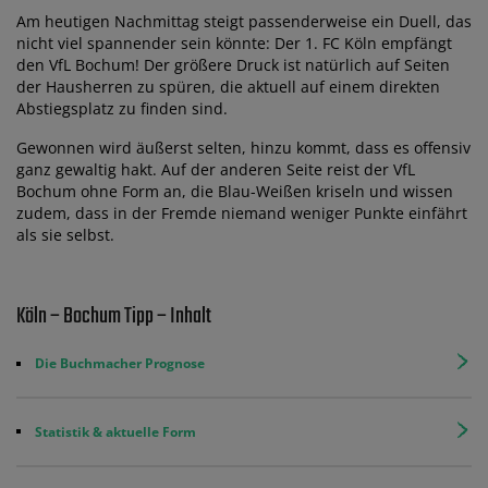
Am heutigen Nachmittag steigt passenderweise ein Duell, das
nicht viel spannender sein könnte: Der 1. FC Köln empfängt
den VfL Bochum! Der größere Druck ist natürlich auf Seiten
der Hausherren zu spüren, die aktuell auf einem direkten
Abstiegsplatz zu finden sind.
Gewonnen wird äußerst selten, hinzu kommt, dass es offensiv
ganz gewaltig hakt. Auf der anderen Seite reist der VfL
Bochum ohne Form an, die Blau-Weißen kriseln und wissen
zudem, dass in der Fremde niemand weniger Punkte einfährt
als sie selbst.
Köln – Bochum Tipp – Inhalt
Die Buchmacher Prognose
Statistik & aktuelle Form