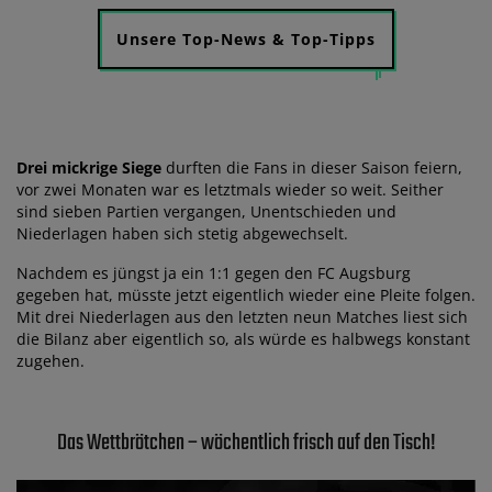
Unsere Top-News & Top-Tipps
Drei mickrige Siege
durften die Fans in dieser Saison feiern,
vor zwei Monaten war es letztmals wieder so weit. Seither
sind sieben Partien vergangen, Unentschieden und
Niederlagen haben sich stetig abgewechselt.
Nachdem es jüngst ja ein 1:1 gegen den FC Augsburg
gegeben hat, müsste jetzt eigentlich wieder eine Pleite folgen.
Mit drei Niederlagen aus den letzten neun Matches liest sich
die Bilanz aber eigentlich so, als würde es halbwegs konstant
zugehen.
Das Wettbrötchen – wöchentlich frisch auf den Tisch!