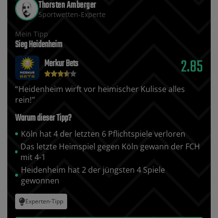
Thorsten Amberger
Sportwetten-Experte
Mein Tipp
Sieg Heidenheim
2.85
Merkur Bets
Heidenheim wirft vor heimischer Kulisse alles
rein!
Warum dieser Tipp?
Köln hat 4 der letzten 6 Pflichtspiele verloren
Das letzte Heimspiel gegen Köln gewann der FCH
mit 4-1
Heidenheim hat 2 der jüngsten 4 Spiele
gewonnen
Experten-Tipp