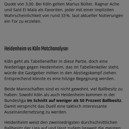
Quote von 3,00. Bei Köln gelten Marius Bülter, Ragnar Ache
und Said El Mala als Favoriten, jeder mit einer impliziten
Wahrscheinlichkeit von rund 33 %, laut aktueller Notierungen
ein Tor zu erzielen.
Heidenheim vs Köln Matchanalyse:
Köln geht als Tabellenelfter in diese Partie, doch eine
Niederlage gegen Heidenheim, das im Tabellenkeller steht,
würde die Gastgeber mitten in den Abstiegskampf ziehen.
Entsprechend könnte es eine hitzige Begegnung werden.
Beide Mannschaften sind es nicht gewohnt, viel Ballbesitz zu
haben: Sowohl Köln als auch Heidenheim kommen in der
Bundesliga
im Schnitt auf weniger als 50 Prozent Ballbesitz
.
Damit verspricht das Duell eine taktisch interessante
Auseinandersetzung zu werden.
Heidenheim weist den zweiniedrigsten durchschnittlichen
Ballbesitz der Liga auf und lässt zudem ligaweit die meisten