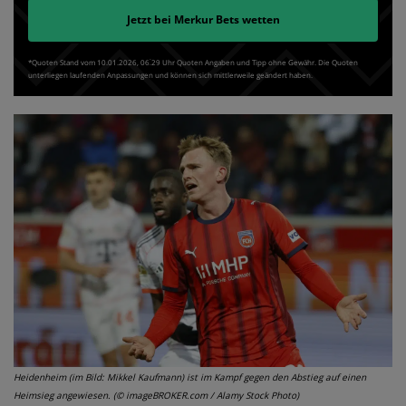
Jetzt bei
Merkur Bets
wetten
*Quoten Stand vom 10.01.2026‚ 06⁚29 Uhr Quoten Angaben und Tipp ohne Gewähr. Die Quoten
unterliegen laufenden Anpassungen und können sich mittlerweile geändert haben.
Heidenheim (im Bild: Mikkel Kaufmann) ist im Kampf gegen den Abstieg auf einen
Heimsieg angewiesen. (© imageBROKER.com / Alamy Stock Photo)