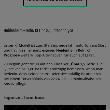
Heidenheim – Köln: KI Tipp & Quotenanalyse
Unser KI-Modell ist zum Start ins neue Jahr natürlich am Start
und hat in seiner ganz eigenen
Heidenheim Köln KI
Prognose
weitere Tipp-Alternativen für euch auf Lager.
Zu Beginn geht die KI auf den Klassiker „
Über 2,5 Tore
“. Die
Quote von ca. 1,80 ist recht großzügig bemessen, wenn man
bedenkt, dass Heidenheims Defensive anfällig ist und Köln
bei einem Torverhältnis von 22:24 keinen minimalistischen
Ansatz pflegt.
Prognostizierte Gewinnchance: