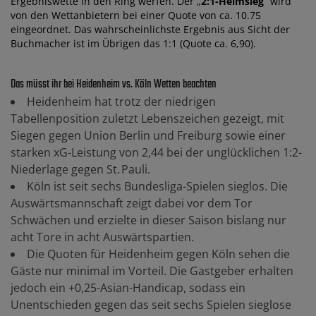
Ergebniswette in den Ring werfen. Der „
2:1-Heimsieg
“ wird
von den Wettanbietern bei einer Quote von ca. 10.75
eingeordnet. Das wahrscheinlichste Ergebnis aus Sicht der
Buchmacher ist im Übrigen das 1:1 (Quote ca. 6,90).
Das müsst ihr bei Heidenheim vs. Köln Wetten beachten
Heidenheim hat trotz der niedrigen
Tabellenposition zuletzt Lebenszeichen gezeigt, mit
Siegen gegen Union Berlin und Freiburg sowie einer
starken xG-Leistung von 2,44 bei der unglücklichen 1:2-
Niederlage gegen St. Pauli.
Köln ist seit sechs Bundesliga-Spielen sieglos. Die
Auswärtsmannschaft zeigt dabei vor dem Tor
Schwächen und erzielte in dieser Saison bislang nur
acht Tore in acht Auswärtspartien.
Die Quoten für Heidenheim gegen Köln sehen die
Gäste nur minimal im Vorteil. Die Gastgeber erhalten
jedoch ein +0,25-Asian-Handicap, sodass ein
Unentschieden gegen das seit sechs Spielen sieglose