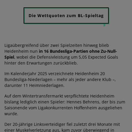
Die Wettquoten zum BL-Spieltag
Ligaübergreifend über zwei Spielzeiten hinweg blieb
Heidenheim nun
in 16 Bundesliga-Partien ohne Zu-Null-
Spiel
, wobei die Defensivleistung um 5,05 Expected Goals
hinter den Erwartungen zurückblieb.
Im Kalenderjahr 2025 verzeichnete Heidenheim 20
Bundesliga-Niederlagen – mehr als jeder andere Klub –,
darunter 11 Heimniederlagen.
Auf dem Wintertransfermarkt verpflichtete Heidenheim
bislang lediglich einen Spieler: Hennes Behrens, der bis zum
Saisonende vom Ligakonkurrenten Hoffenheim ausgeliehen
wurde.
Der 20-jährige Linksverteidiger fiel zuletzt drei Monate mit
einer Muskelverletzung aus, kam zuvor überwiegend in