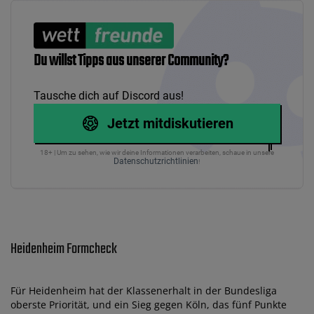
Du willst Tipps aus unserer Community?
Tausche dich auf Discord aus!
Jetzt mitdiskutieren
18+ | Um zu sehen, wie wir deine Informationen verarbeiten, schaue in unsere
Datenschutzrichtlinien
!
Heidenheim Formcheck
Für Heidenheim hat der Klassenerhalt in der Bundesliga
oberste Priorität, und ein Sieg gegen Köln, das fünf Punkte