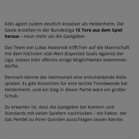
Köln agiert zudem deutlich kreativer als Heidenheim. Die
Gäste erzielten in der Bundesliga
15 Tore aus dem Spiel
heraus
– neun mehr als die Gastgeber.
Das Team von Lukas Kwasniok trifft hier auf die Mannschaft
mit dem höchsten xGA-Wert (Expected Goals Against) der
Liga, sodass Köln offensiv einige Möglichkeiten bekommen
dürfte.
Dennoch könnte der Heimvorteil eine entscheidende Rolle
spielen. Es gibt Anzeichen für eine leichte Trendwende bei
Heidenheim, und ein Sieg in dieser Partie wäre ein großer
Schub.
Zu erwarten ist, dass die Gastgeber bei Kontern und
Standards mit vielen Spielern nachrücken – ein Faktor, der
das Pendel zu ihren Gunsten ausschlagen lassen könnte.