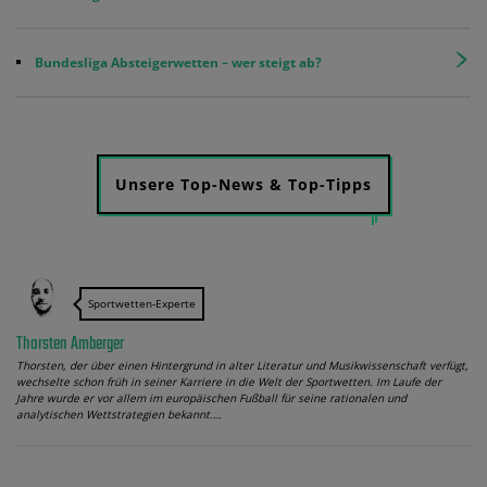
Bundesliga Absteigerwetten – wer steigt ab?
Unsere Top-News & Top-Tipps
Sportwetten-Experte
Thorsten Amberger
Thorsten, der über einen Hintergrund in alter Literatur und Musikwissenschaft verfügt,
wechselte schon früh in seiner Karriere in die Welt der Sportwetten. Im Laufe der
Jahre wurde er vor allem im europäischen Fußball für seine rationalen und
analytischen Wettstrategien bekannt.…