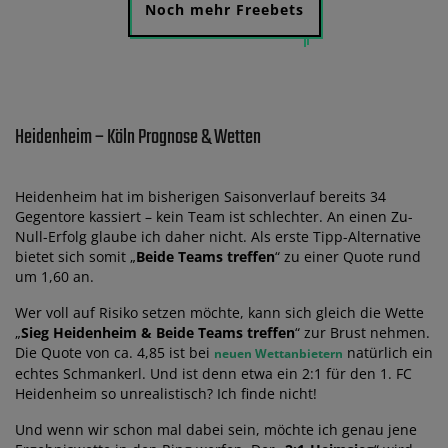
Noch mehr Freebets
Heidenheim – Köln Prognose & Wetten
Heidenheim hat im bisherigen Saisonverlauf bereits 34
Gegentore kassiert – kein Team ist schlechter. An einen Zu-
Null-Erfolg glaube ich daher nicht. Als erste Tipp-Alternative
bietet sich somit „
Beide Teams treffen
“ zu einer Quote rund
um 1,60 an.
Wer voll auf Risiko setzen möchte, kann sich gleich die Wette
„
Sieg Heidenheim & Beide Teams treffen
“ zur Brust nehmen.
Die Quote von ca. 4,85 ist bei
natürlich ein
neuen Wettanbietern
echtes Schmankerl. Und ist denn etwa ein 2:1 für den 1. FC
Heidenheim so unrealistisch? Ich finde nicht!
Und wenn wir schon mal dabei sein, möchte ich genau jene