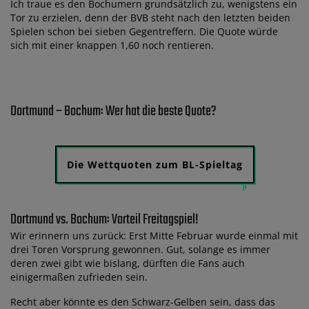
Ich traue es den Bochumern grundsätzlich zu, wenigstens ein
Tor zu erzielen, denn der BVB steht nach den letzten beiden
Spielen schon bei sieben Gegentreffern. Die Quote würde
sich mit einer knappen 1,60 noch rentieren.
Dortmund – Bochum: Wer hat die beste Quote?
Die Wettquoten zum BL-Spieltag
Dortmund vs. Bochum: Vorteil Freitagspiel!
Wir erinnern uns zurück: Erst Mitte Februar wurde einmal mit
drei Toren Vorsprung gewonnen. Gut, solange es immer
deren zwei gibt wie bislang, dürften die Fans auch
einigermaßen zufrieden sein.
Recht aber könnte es den Schwarz-Gelben sein, dass das