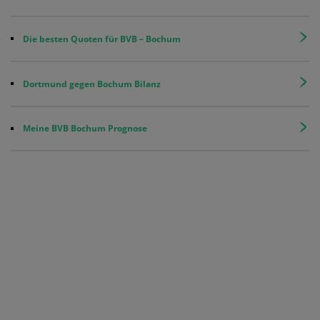
Die besten Quoten für BVB – Bochum
Dortmund gegen Bochum Bilanz
Meine BVB Bochum Prognose