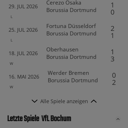
Cerezo Osaka
1
29. JUL 2026
Borussia Dortmund
0
L
Fortuna Düsseldorf
2
25. JUL 2026
Borussia Dortmund
1
L
Oberhausen
1
18. JUL 2026
Borussia Dortmund
3
W
Werder Bremen
0
16. MAI 2026
Borussia Dortmund
2
W
Alle Spiele anzeigen
Letzte Spiele
VfL Bochum