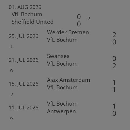
01. AUG 2026
VfL Bochum
0
D
Sheffield United
0
Werder Bremen
2
25. JUL 2026
VfL Bochum
0
L
Swansea
0
21. JUL 2026
VfL Bochum
2
W
Ajax Amsterdam
1
15. JUL 2026
VfL Bochum
1
D
VfL Bochum
1
11. JUL 2026
Antwerpen
0
W