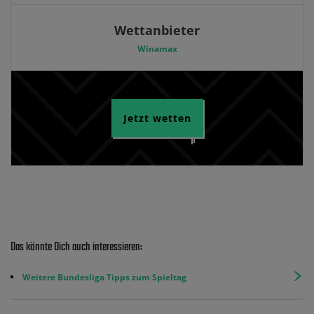
Wettanbieter
Winamax
Jetzt wetten
Das könnte Dich auch interessieren:
Weitere Bundesliga Tipps zum Spieltag