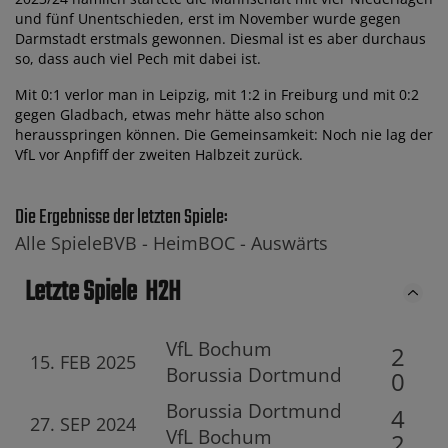
und fünf Unentschieden, erst im November wurde gegen
Darmstadt erstmals gewonnen. Diesmal ist es aber durchaus
so, dass auch viel Pech mit dabei ist.
Mit 0:1 verlor man in Leipzig, mit 1:2 in Freiburg und mit 0:2
gegen Gladbach, etwas mehr hätte also schon
herausspringen können. Die Gemeinsamkeit: Noch nie lag der
VfL vor Anpfiff der zweiten Halbzeit zurück.
Die Ergebnisse der letzten Spiele:
Alle Spiele
BVB -
Heim
BOC -
Auswärts
Letzte Spiele
H2H
VfL Bochum
2
15. FEB 2025
Borussia Dortmund
0
Borussia Dortmund
4
27. SEP 2024
VfL Bochum
2