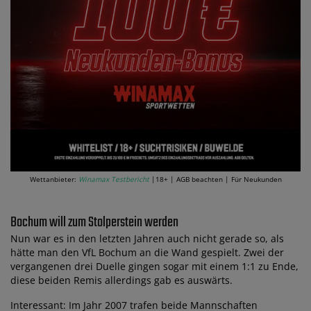
Wettanbieter:
Winamax Testbericht
|18+ | AGB beachten | Für Neukunden
Bochum will zum Stolperstein werden
Nun war es in den letzten Jahren auch nicht gerade so, als
hätte man den VfL Bochum an die Wand gespielt. Zwei der
vergangenen drei Duelle gingen sogar mit einem 1:1 zu Ende,
diese beiden Remis allerdings gab es auswärts.
Interessant: Im Jahr 2007 trafen beide Mannschaften