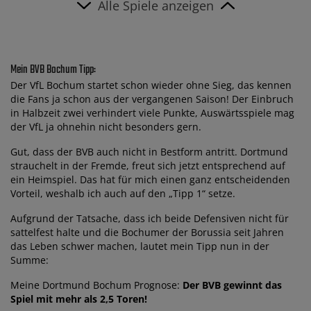
Alle Spiele anzeigen
Mein BVB Bochum Tipp:
Der VfL Bochum startet schon wieder ohne Sieg, das kennen
die Fans ja schon aus der vergangenen Saison! Der Einbruch
in Halbzeit zwei verhindert viele Punkte, Auswärtsspiele mag
der VfL ja ohnehin nicht besonders gern.
Gut, dass der BVB auch nicht in Bestform antritt. Dortmund
strauchelt in der Fremde, freut sich jetzt entsprechend auf
ein Heimspiel. Das hat für mich einen ganz entscheidenden
Vorteil, weshalb ich auch auf den „Tipp 1“ setze.
Aufgrund der Tatsache, dass ich beide Defensiven nicht für
sattelfest halte und die Bochumer der Borussia seit Jahren
das Leben schwer machen, lautet mein Tipp nun in der
Summe:
Meine Dortmund Bochum Prognose:
Der BVB gewinnt das
Spiel mit mehr als 2,5 Toren!