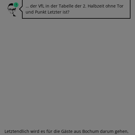
… der VfL in der Tabelle der 2. Halbzeit ohne Tor
und Punkt Letzter ist?
Letztendlich wird es für die Gäste aus Bochum darum gehen,