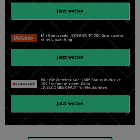
Jetzt wetten
Mit Bonuscode „BONUSVIP“ 20€ Gratiswette
ohne Einzahlung
Jetzt wetten
Nur für Wettfreunde: 100€ Bonus inklusive
10€ Freebet mit dem Code
„WELCOMEBONUS“ für Neukunden
Jetzt wetten