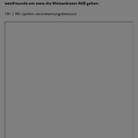
wettfreunde.net stets die Wettanbieter AGB gelten.
18+ | Wir spielen verantwortungsbewusst