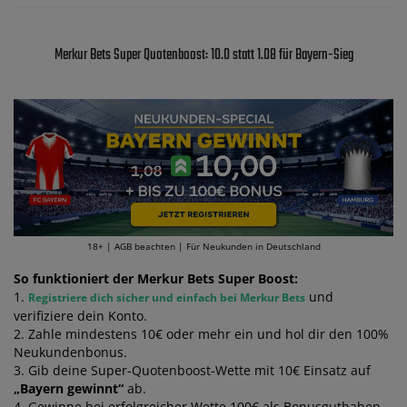
Merkur Bets Super Quotenboost: 10.0 statt 1.08 für Bayern-Sieg
18+ | AGB beachten | Für Neukunden in Deutschland
So funktioniert der Merkur Bets Super Boost:
1.
und
Registriere dich sicher und einfach bei Merkur Bets
verifiziere dein Konto.
2. Zahle mindestens 10€ oder mehr ein und hol dir den 100%
Neukundenbonus.
3. Gib deine Super-Quotenboost-Wette mit 10€ Einsatz auf
„Bayern gewinnt“
ab.
4. Gewinne bei erfolgreicher Wette 100€ als Bonusguthaben.