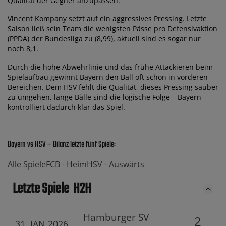
Qualität der Gegner anzupassen.
Vincent Kompany setzt auf ein aggressives Pressing. Letzte
Saison ließ sein Team die wenigsten Pässe pro Defensivaktion
(PPDA) der Bundesliga zu (8,99), aktuell sind es sogar nur
noch 8,1.
Durch die hohe Abwehrlinie und das frühe Attackieren beim
Spielaufbau gewinnt Bayern den Ball oft schon in vorderen
Bereichen. Dem HSV fehlt die Qualität, dieses Pressing sauber
zu umgehen, lange Bälle sind die logische Folge – Bayern
kontrolliert dadurch klar das Spiel.
Bayern vs HSV – Bilanz letzte fünf Spiele:
Alle Spiele
FCB -
Heim
HSV -
Auswärts
Letzte Spiele
H2H
Hamburger SV
2
31. JAN 2026