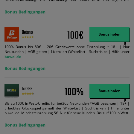
Mindestquote 1,5 umsetzen. Maximaler Umsatz: Bonusbetrag pro Wette.
Bedingungen können geändert werden. AGB gelten. Lizenziert; Hilfe bei
Bonus Bedingungen
Suchtrisiken: buwei.de.
100€
Betano
Bonus holen
100% Bonus bis 80€ + 20€ Gratiswette ohne Einzahlung * 18+ | Nur
Neukunden | AGB gelten | Lizenziert (Whitelist) | Suchtrisiko | Hilfe unter
buwei.de
Bonus Bedingungen
100%
bet365
Bonus holen
Bis zu 100€ in Wett-Credits für bet365 Neukunden *AGB beachten | 18+ |
Erlaubtes Glücksspiel gemäß der White-List | Suchtrisiken | Hilfe unter
buwei.de. Mindesteinzahlung 5€. Nur für neue Kunden. Bis zu €100 in Wett-
Credits. Melden Sie sich an, zahlen Sie €5 oder mehr auf Ihr bet365-Konto
ein und wir geben Ihnen die entsprechende qualifizierende Einzahlung in
Bonus Bedingungen
Wett-Credits, wenn Sie qualifizierende Wetten im gleichen Wert platzieren
und diese abgerechnet werden. Mindestquoten, Wett- und