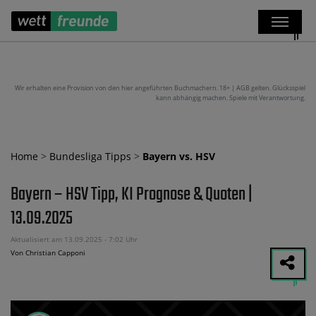
Wir erhalten eine Provision von den hier angeführten Buchmachern. 18+ | AGB gelten. Glücksspiel
kann abhängig machen. Spiele mit Verantwortung.
Home
>
Bundesliga Tipps
>
Bayern vs. HSV
Bayern – HSV Tipp, KI Prognose & Quoten |
13.09.2025
Aktualisiert am 13.09.2025 - 7:02 Uhr
Von Christian Capponi