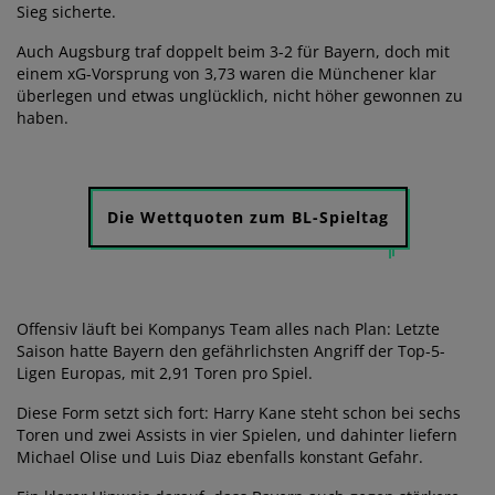
Sieg sicherte.
Auch Augsburg traf doppelt beim 3-2 für Bayern, doch mit
einem xG-Vorsprung von 3,73 waren die Münchener klar
überlegen und etwas unglücklich, nicht höher gewonnen zu
haben.
Die Wettquoten zum BL-Spieltag
Offensiv läuft bei Kompanys Team alles nach Plan: Letzte
Saison hatte Bayern den gefährlichsten Angriff der Top-5-
Ligen Europas, mit 2,91 Toren pro Spiel.
Diese Form setzt sich fort: Harry Kane steht schon bei sechs
Toren und zwei Assists in vier Spielen, und dahinter liefern
Michael Olise und Luis Diaz ebenfalls konstant Gefahr.