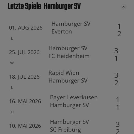
Letzte Spiele
Hamburger SV
Hamburger SV
1
01. AUG 2026
Everton
2
L
Hamburger SV
3
25. JUL 2026
FC Heidenheim
1
W
Rapid Wien
3
18. JUL 2026
Hamburger SV
2
L
Bayer Leverkusen
1
16. MAI 2026
Hamburger SV
1
D
Hamburger SV
3
10. MAI 2026
SC Freiburg
2