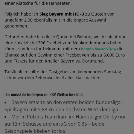
einer Klatsche für die Hanseaten.
Folglich habe ich
Sieg Bayern mit HC -3
zu Quoten von
ungefähr 2.30 ebenfalls mit in die engere Auswahl
genommen.
Gefunden habe ich diese Quote bei Betano, wo ihr nicht nur
eine zusätzliche 20€ Freebet zum Neukundenbonus holen
könnt, sondern ihr bekommt mit dem
die
Betano Master-Tipp
Chance auf den Gewinn einer Freebet von bis zu 5.000 Euro
und Tickets für den Knaller Bayern vs. Dortmund.
Tatsächlich sollte der Gastgeber am kommenden Samstag
schon vor dem Seitenwechsel alles klar machen.
Das müsst ihr bei Bayern vs. HSV Wetten beachten
Bayern erzielte an den ersten beiden Bundesliga-
Spieltagen mit 5,88 xG den höchsten Wert der Liga.
Merlin Polzins Team kam im Hamburger Derby nur
auf fünf Schüsse und ein xG von 0,35 – beide
Saisonspiele blieben torlos.