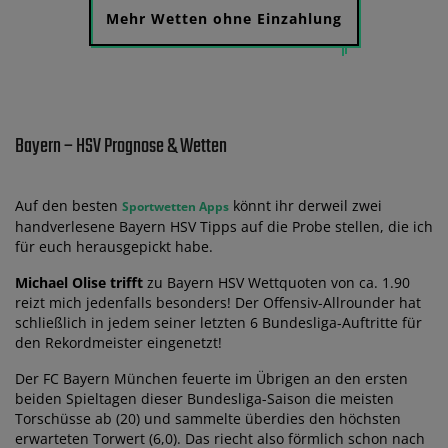
Mehr Wetten ohne Einzahlung
Bayern – HSV Prognose & Wetten
Auf den besten
könnt ihr derweil zwei
Sportwetten Apps
handverlesene Bayern HSV Tipps auf die Probe stellen, die ich
für euch herausgepickt habe.
Michael Olise trifft
zu Bayern HSV Wettquoten von ca. 1.90
reizt mich jedenfalls besonders! Der Offensiv-Allrounder hat
schließlich in jedem seiner letzten 6 Bundesliga-Auftritte für
den Rekordmeister eingenetzt!
Der FC Bayern München feuerte im Übrigen an den ersten
beiden Spieltagen dieser Bundesliga-Saison die meisten
Torschüsse ab (20) und sammelte überdies den höchsten
erwarteten Torwert (6,0). Das riecht also förmlich schon nach