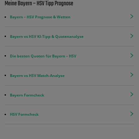
Meine Bayern – HSV Tipp Prognose
Bayern – HSV Prognose & Wetten
Bayern vs HSV KI-Tipp & Quotenanalyse
Die besten Quoten für Bayern – HSV
Bayern vs HSV Match-Analyse
Bayern Formcheck
HSV Formcheck