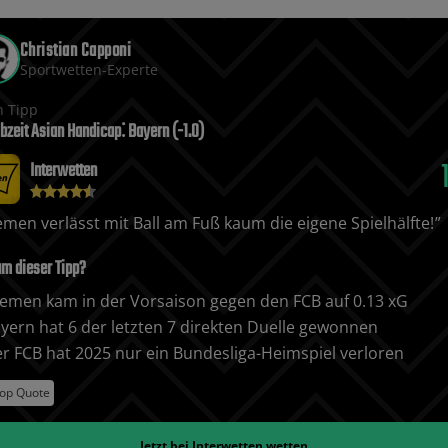
Sportwetten Tipps
Christian Capponi
Sportwetten-Experte
n Tipp
lbzeit Asian Handicap⁚ Bayern (-1.0)
Interwetten
men verlässt mit Ball am Fuß kaum die eigene Spielhälfte!
m dieser Tipp?
emen kam in der Vorsaison gegen den FCB auf 0.13 xG
yern hat 6 der letzten 7 direkten Duelle gewonnen
r FCB hat 2025 nur ein Bundesliga-Heimspiel verloren
op Quote
Jetzt bei
Interwetten
wetten