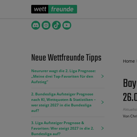
Fussball Tipps
Fussball Quoten
And
And
Bundesliga Tipps & Prognosen
Bundesliga Quoten
Sportwetten Apps im Test
Gratiswetten & Freebets
Baske
Wimb
Tipps
2. Liga Tipps – Experten-
Deutscher Meister
Deutsche Wettanbieter
Quotenboosts heute
Tour 
Prognosen zur 2. Bundesliga
Tenni
Neue Wettfreunde Tipps
Home
Bundesliga Absteiger
Wettanbieter mit PayPal
Bet365 Angebotscode
Forme
Champions League Tipps
Darts
Neururer wagt die 2. Liga Prognose:
„Meine drei Top-Favoriten für den
Bay
Bundesliga Torschützenkönig
Wettanbieter ohne Steuer
Betano Promo Code
Moto
Aufstieg“
Europa League Tipps
Handb
26.
2. Bundesliga Aufsteiger Prognose
2. Bundesliga Quoten
Fußball Wettanbieter
Bet at home Quotenboost
Supe
nach KI, Wettquoten & Statistiken –
wer steigt 2027 in die Bundesliga
Conference League Tipps
Eisho
Aktualis
auf?
2. Bundesliga Meister
Darts Wettanbieter
Bwin Bonus Code
Von Chr
3. Liga Aufsteiger Prognose &
Fussball International Tipps
NFL T
Favoriten: Wer steigt 2027 in die 2.
Expe
Bundesliga auf?
3. Liga Quoten
Neue Wettanbieter 2026
Interwetten Bonus Code