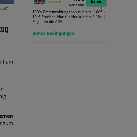
holen
Wettbonus
es FC
100% Ersteinzahlungsbonus bis zu 100€ +
10 € Freebet. Nur für Neukunden * 18+ |
Es gelten die AGB.
tag
Bonus Bedingungen
iff am
en
nig
remen
er zum