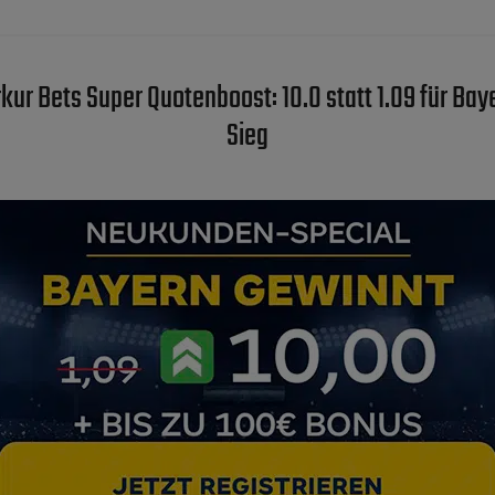
kur Bets Super Quotenboost: 10.0 statt 1.09 für Bay
Sieg