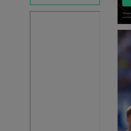
*Quoten
und kön