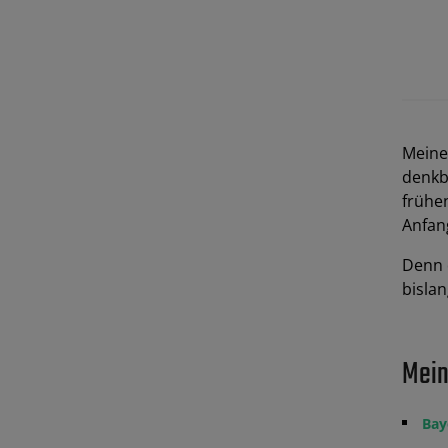
Meine
denkba
frühe
Anfang
Denn d
bislan
Mein
Bay