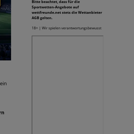
Bitte beachtet, dass für die
Sportwetten-Angebote auf
wettfreunde.net stets die Wettanbieter
AGB gelten.
18+ | Wir spielen verantwortungsbewusst
dein
rn