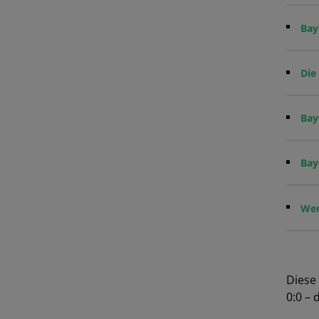
Bay
Die
Bay
Bay
Wer
Diese
0:0 – 