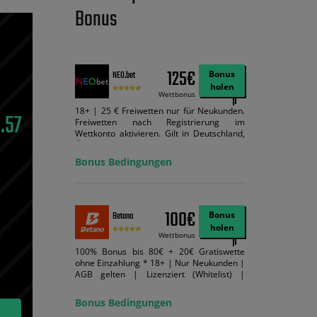
Bonus
125€
NEO.bet
Bonus
holen
Wettbonus
18+ | 25 € Freiwetten nur für Neukunden.
1.57
Freiwetten nach Registrierung im
Wettkonto aktivieren. Gilt in Deutschland,
Österreich und Luxemburg.
Mindesteinzahlung: 10€. Einzahlung und
Bonus Bedingungen
Bonus 5x in 100 Tagen mit Mindestquote
1,5 umsetzen. Maximaler Umsatz:
Bonusbetrag pro Wette. Bedingungen
können geändert werden. AGB gelten.
100€
Lizenziert; Hilfe bei Suchtrisiken: buwei.de.
Betano
Bonus
holen
Wettbonus
100% Bonus bis 80€ + 20€ Gratiswette
ohne Einzahlung * 18+ | Nur Neukunden |
AGB gelten | Lizenziert (Whitelist) |
Suchtrisiko | Hilfe unter
buwei.de
Bonus Bedingungen