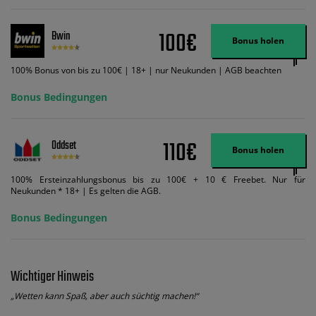
und diese abgerechnet werden. Mindestquoten, Wett- und
Zahlungsmethoden-Ausnahmen gelten. Gewinne schließen den Einsatz von
Wett-Credits aus. Es gelten die AGB, Zeitlimits und Ausnahmen. Der Bonus-
100€
Bwin
Code VIPANGEBOT kann während der Anmeldung benutzt werden, jedoch
Bonus holen
ändert dies den Angebotsbetrag in keinster Weise.
100% Bonus von bis zu 100€ | 18+ | nur Neukunden | AGB beachten
Bonus Bedingungen
110€
Oddset
Bonus holen
100% Ersteinzahlungsbonus bis zu 100€ + 10 € Freebet. Nur für
Neukunden * 18+ | Es gelten die AGB.
Bonus Bedingungen
Wichtiger Hinweis
„Wetten kann Spaß, aber auch süchtig machen!“