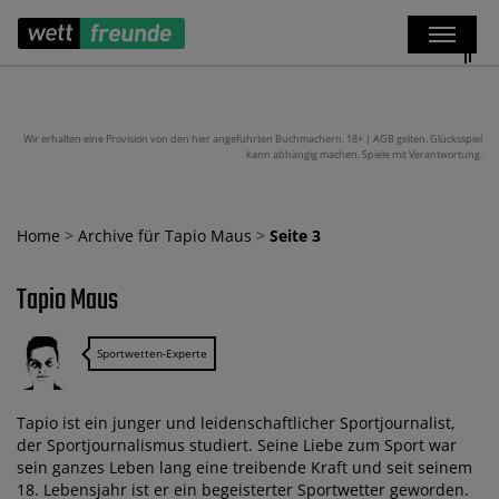
Wir erhalten eine Provision von den hier angeführten Buchmachern. 18+ | AGB gelten. Glücksspiel
kann abhängig machen. Spiele mit Verantwortung.
Home
>
Archive für Tapio Maus
>
Seite 3
Tapio Maus
Sportwetten-Experte
Tapio ist ein junger und leidenschaftlicher Sportjournalist,
der Sportjournalismus studiert. Seine Liebe zum Sport war
sein ganzes Leben lang eine treibende Kraft und seit seinem
18. Lebensjahr ist er ein begeisterter Sportwetter geworden.