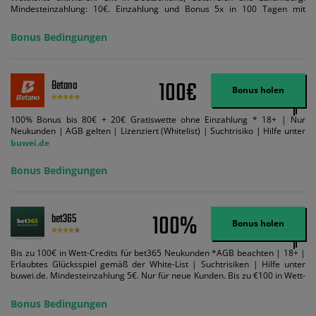
Mindesteinzahlung: 10€. Einzahlung und Bonus 5x in 100 Tagen mit
Mindestquote 1,5 umsetzen. Maximaler Umsatz: Bonusbetrag pro Wette.
Bedingungen können geändert werden. AGB gelten. Lizenziert; Hilfe bei
Bonus Bedingungen
Suchtrisiken: buwei.de.
100€
Betano
Bonus holen
100% Bonus bis 80€ + 20€ Gratiswette ohne Einzahlung * 18+ | Nur
Neukunden | AGB gelten | Lizenziert (Whitelist) | Suchtrisiko | Hilfe unter
buwei.de
Bonus Bedingungen
100%
bet365
Bonus holen
Bis zu 100€ in Wett-Credits für bet365 Neukunden *AGB beachten | 18+ |
Erlaubtes Glücksspiel gemäß der White-List | Suchtrisiken | Hilfe unter
buwei.de. Mindesteinzahlung 5€. Nur für neue Kunden. Bis zu €100 in Wett-
Credits. Melden Sie sich an, zahlen Sie €5 oder mehr auf Ihr bet365-Konto
ein und wir geben Ihnen die entsprechende qualifizierende Einzahlung in
Bonus Bedingungen
Wett-Credits, wenn Sie qualifizierende Wetten im gleichen Wert platzieren