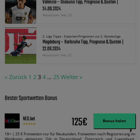
Valencia – Osasuna Tipp, Prognose & Quoten |
24.09.2024
Aktualisiert Sep. 23
2. Liga Tipps - Experten-Prognosen zur 2. Bundesliga
Magdeburg – Karlsruhe Tipp, Prognose & Quoten |
22.09.2024
Aktualisiert Sep. 22
« Zurück
1
2
3
4
…
25
Weiter »
Bester Sportwetten Bonus
125€
NEO.bet
Bonus holen
18+ | 25 € Freiwetten nur für Neukunden. Freiwetten nach Registrierung im
Wettkonto aktivieren. Gilt in Deutschland, Österreich und Luxemburg.