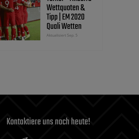
Wettquoten &
Tipp | EM 2020
Quali Wetten
Aktualisiert Sep. 5
Kontaktiere uns noch heute!