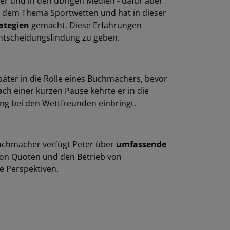
r und in den übrigen Medien - dafür aber
mit dem Thema Sportwetten und hat in dieser
ategien
gemacht. Diese Erfahrungen
Entscheidungsfindung zu geben.
päter in die Rolle eines Buchmachers, bevor
h einer kurzen Pause kehrte er in die
ng bei den Wettfreunden einbringt.
Buchmacher verfügt Peter über
umfassende
von Quoten und den Betrieb von
e Perspektiven.