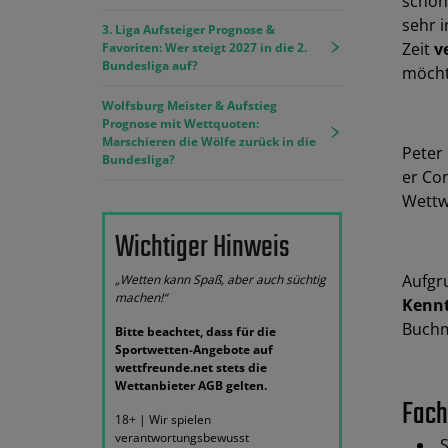
schön
3. Liga Tipps
sehr i
3. Liga Aufsteiger Prognose &
Alle 
Zeit
v
Favoriten: Wer steigt 2027 in die 2.
3. Liga Meister
NEO.bet Freiwetten
Bundesliga auf?
möcht
DFB Pokal Tipps
Wolfsburg Meister & Aufstieg
DFB-Pokal Quoten
Oddset Quotenboost
Prognose mit Wettquoten:
Frauen Fussball Tipps
Marschieren die Wölfe zurück in die
Peter
Bundesliga?
Champions League Quoten
Tipico Promo Code
er Co
Wettw
Europa League Quoten
Wichtiger Hinweis
Aufgr
„Wetten kann Spaß, aber auch süchtig
Premier League Meister
machen!“
Kennt
Buchm
Bitte beachtet, dass für die
Sportwetten-Angebote auf
wettfreunde.net stets die
Wettanbieter AGB gelten.
Fach
18+ | Wir spielen
verantwortungsbewusst