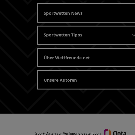
Sportwetten News
Sportwetten Tipps
Über Wettfreunde.net
Unsere Autoren
Sport-Daten zur Verfügung gestellt von