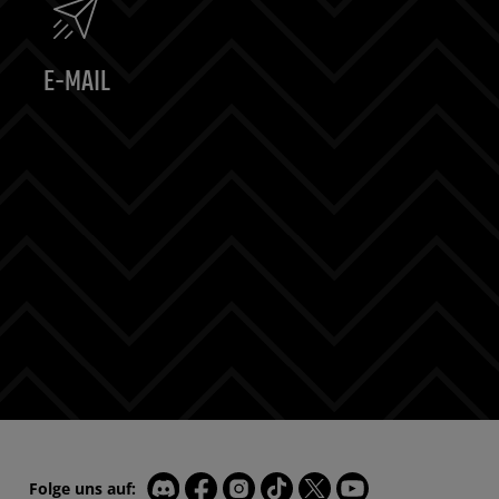
E-MAIL
Folge uns auf: