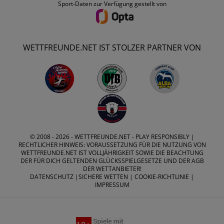
Sport-Daten zur Verfügung gestellt von
WETTFREUNDE.NET IST STOLZER PARTNER VON
© 2008 - 2026 -
WETTFREUNDE.NET
- PLAY RESPONSIBLY |
RECHTLICHER HINWEIS: VORAUSSETZUNG FÜR DIE NUTZUNG VON
WETTFREUNDE.NET IST VOLLJÄHRIGKEIT SOWIE DIE BEACHTUNG
DER FÜR DICH GELTENDEN GLÜCKSSPIELGESETZE UND DER AGB
DER WETTANBIETER!
DATENSCHUTZ
|
SICHERE WETTEN
|
COOKIE-RICHTLINIE
|
IMPRESSUM