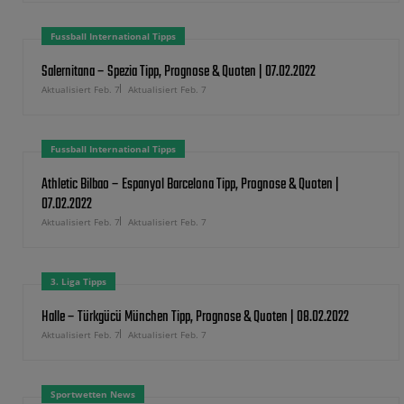
Fussball International Tipps
Salernitana – Spezia Tipp, Prognose & Quoten | 07.02.2022
Aktualisiert Feb. 7
Aktualisiert Feb. 7
Fussball International Tipps
Athletic Bilbao – Espanyol Barcelona Tipp, Prognose & Quoten |
07.02.2022
Aktualisiert Feb. 7
Aktualisiert Feb. 7
3. Liga Tipps
Halle – Türkgücü München Tipp, Prognose & Quoten | 08.02.2022
Aktualisiert Feb. 7
Aktualisiert Feb. 7
Sportwetten News