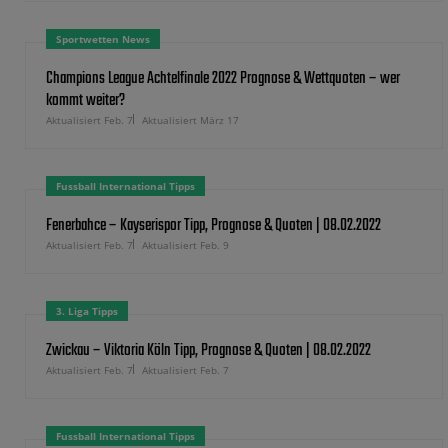
Sportwetten News
Champions League Achtelfinale 2022 Prognose & Wettquoten – wer
kommt weiter?
Aktualisiert Feb. 7
Aktualisiert März 17
Fussball International Tipps
Fenerbahce – Kayserispor Tipp, Prognose & Quoten | 08.02.2022
Aktualisiert Feb. 7
Aktualisiert Feb. 9
3. Liga Tipps
Zwickau – Viktoria Köln Tipp, Prognose & Quoten | 08.02.2022
Aktualisiert Feb. 7
Aktualisiert Feb. 7
Fussball International Tipps