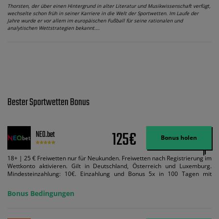
Thorsten, der über einen Hintergrund in alter Literatur und Musikwissenschaft verfügt,
wechselte schon früh in seiner Karriere in die Welt der Sportwetten. Im Laufe der
Jahre wurde er vor allem im europäischen Fußball für seine rationalen und
analytischen Wettstrategien bekannt.…
Bester Sportwetten Bonus
125€
NEO.bet
Bonus holen
18+ | 25 € Freiwetten nur für Neukunden. Freiwetten nach Registrierung im
Wettkonto aktivieren. Gilt in Deutschland, Österreich und Luxemburg.
Mindesteinzahlung: 10€. Einzahlung und Bonus 5x in 100 Tagen mit
Mindestquote 1,5 umsetzen. Maximaler Umsatz: Bonusbetrag pro Wette.
Bedingungen können geändert werden. AGB gelten. Lizenziert; Hilfe bei
Bonus Bedingungen
Suchtrisiken: buwei.de.