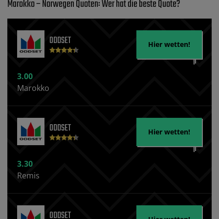
Marokko – Norwegen Quoten: Wer hat die beste Quote?
ODDSET
Hier wetten!
3.00
Marokko
ODDSET
Hier wetten!
3.30
Remis
ODDSET