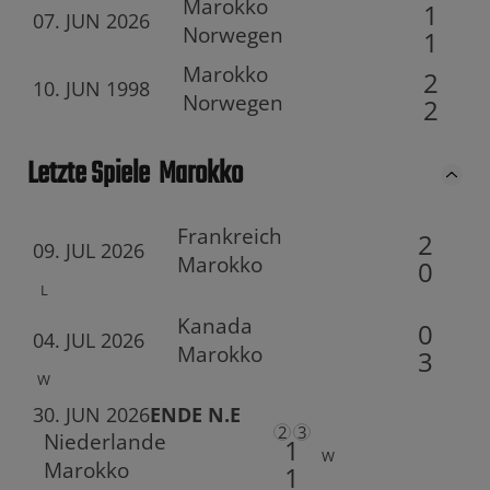
Marokko
1
07. JUN 2026
Norwegen
1
Marokko
2
10. JUN 1998
Norwegen
2
Letzte Spiele
Marokko
Frankreich
2
09. JUL 2026
Marokko
0
L
Kanada
0
04. JUL 2026
Marokko
3
W
30. JUN 2026
ENDE N.E
2
3
Niederlande
1
W
Marokko
1