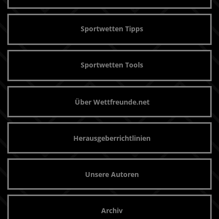
Sportwetten Tipps
Sportwetten Tools
Über Wettfreunde.net
Herausgeberrichtlinien
Unsere Autoren
Archiv