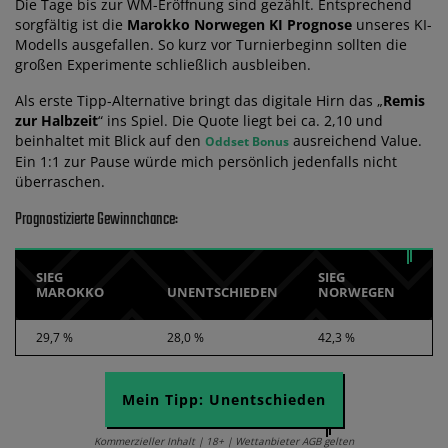
Die Tage bis zur WM-Eröffnung sind gezählt. Entsprechend
sorgfältig ist die
Marokko Norwegen KI Prognose
unseres KI-
Modells ausgefallen. So kurz vor Turnierbeginn sollten die
großen Experimente schließlich ausbleiben.
Als erste Tipp-Alternative bringt das digitale Hirn das „
Remis
zur Halbzeit
“ ins Spiel. Die Quote liegt bei ca. 2,10 und
beinhaltet mit Blick auf den
ausreichend Value.
Oddset Bonus
Ein 1:1 zur Pause würde mich persönlich jedenfalls nicht
überraschen.
Prognostizierte Gewinnchance:
SIEG
SIEG
MAROKKO
UNENTSCHIEDEN
NORWEGEN
29,7 %
28,0 %
42,3 %
Mein Tipp: Unentschieden
Kommerzieller Inhalt | 18+ | Wettanbieter AGB gelten