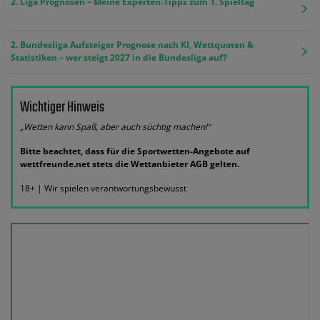
2. Liga Prognosen – Meine Experten-Tipps zum 1. Spieltag
2. Bundesliga Aufsteiger Prognose nach KI, Wettquoten &
Statistiken – wer steigt 2027 in die Bundesliga auf?
Wichtiger Hinweis
„Wetten kann Spaß, aber auch süchtig machen!“
Bitte beachtet, dass für die Sportwetten-Angebote auf
wettfreunde.net stets die Wettanbieter AGB gelten.
18+ | Wir spielen verantwortungsbewusst