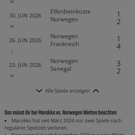
W
Elfenbeinküste
1
30. JUN 2026
Norwegen
2
W
Norwegen
1
26. JUN 2026
Frankreich
4
L
Norwegen
3
23. JUN 2026
Senegal
2
W
Alle Spiele anzeigen
Das müsst ihr bei Marokko vs. Norwegen Wetten beachten
Marokko hat seit März 2024 nur zwei Spiele nach
regulärer Spielzeit verloren.
Norwegen hat seit November 2024 nur eine Pleite