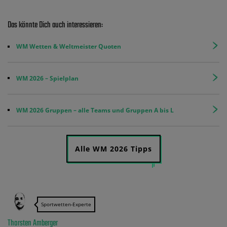
Das könnte Dich auch interessieren:
WM Wetten & Weltmeister Quoten
WM 2026 – Spielplan
WM 2026 Gruppen – alle Teams und Gruppen A bis L
Alle WM 2026 Tipps
Sportwetten-Experte
Thorsten Amberger