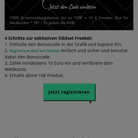
100% Ersteinzahlungsbonus bis zu 100€ + 10 € Freebet. Nur für
Neukunden * 18+ | Es gelten die AGB.
4 Schritte zur exklusiven Oddset Freebet:
1. Enthülle den Bonuscode in der Grafik und kopiere ihn.
2.
einfach und sicher und benutze
Registriere dich bei Oddset
dabei den Bonuscode.
3. Zahle mindestens 10 Euro ein und verifiziere dein
Wettkonto.
4. Erhalte deine 10€ Freebet.
Jetzt registrieren