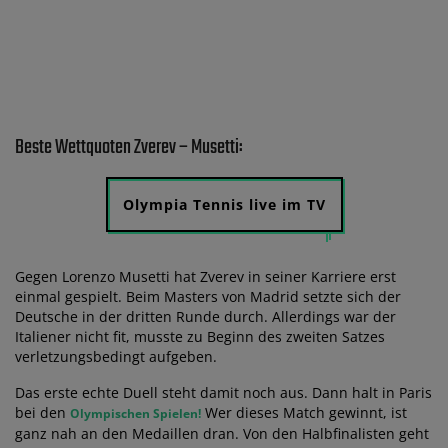
Beste Wettquoten Zverev – Musetti:
Olympia Tennis live im TV
Gegen Lorenzo Musetti hat Zverev in seiner Karriere erst
einmal gespielt. Beim Masters von Madrid setzte sich der
Deutsche in der dritten Runde durch. Allerdings war der
Italiener nicht fit, musste zu Beginn des zweiten Satzes
verletzungsbedingt aufgeben.
Das erste echte Duell steht damit noch aus. Dann halt in Paris
bei den
Wer dieses Match gewinnt, ist
Olympischen Spielen!
ganz nah an den Medaillen dran. Von den Halbfinalisten geht