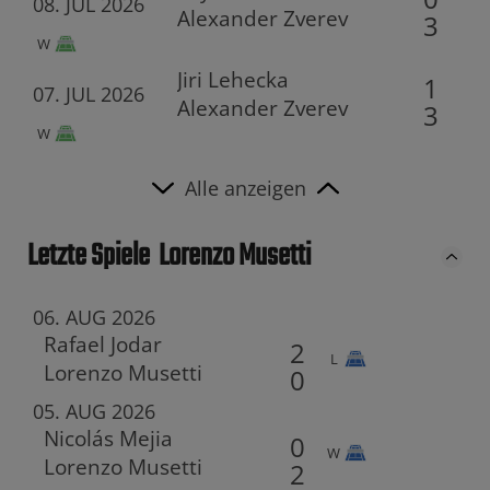
08. JUL 2026
Alexander Zverev
3
W
Jiri Lehecka
1
07. JUL 2026
Alexander Zverev
3
W
Alle anzeigen
Letzte Spiele
Lorenzo Musetti
06. AUG 2026
Rafael Jodar
2
L
Lorenzo Musetti
0
05. AUG 2026
Nicolás Mejia
0
W
Lorenzo Musetti
2