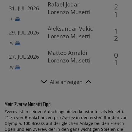
Rafael Jodar
2
31. JUL 2026
Lorenzo Musetti
1
L
Aleksandar Vukic
1
29. JUL 2026
Lorenzo Musetti
2
W
Matteo Arnaldi
0
27. JUL 2026
Lorenzo Musetti
1
W
Alle anzeigen
Mein Zverev Musetti Tipp
Zverev ist in seinen Aufschlagspielen konstanter als Musetti.
21 zu vier Breakchancen pro Zverev in den ersten Runden von
Olympia, 100 Breaks auf der gleichen Anlage bei den French
Open und ein Zverev, der in den ganz wichtigen Spielen die