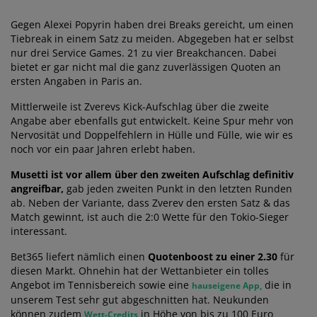
Gegen Alexei Popyrin haben drei Breaks gereicht, um einen
Tiebreak in einem Satz zu meiden. Abgegeben hat er selbst
nur drei Service Games. 21 zu vier Breakchancen. Dabei
bietet er gar nicht mal die ganz zuverlässigen Quoten an
ersten Angaben in Paris an.
Mittlerweile ist Zverevs Kick-Aufschlag über die zweite
Angabe aber ebenfalls gut entwickelt. Keine Spur mehr von
Nervosität und Doppelfehlern in Hülle und Fülle, wie wir es
noch vor ein paar Jahren erlebt haben.
Musetti ist vor allem über den zweiten Aufschlag definitiv
angreifbar,
gab jeden zweiten Punkt in den letzten Runden
ab. Neben der Variante, dass Zverev den ersten Satz & das
Match gewinnt, ist auch die 2:0 Wette für den Tokio-Sieger
interessant.
Bet365 liefert nämlich einen
Quotenboost zu einer 2.30
für
diesen Markt. Ohnehin hat der Wettanbieter ein tolles
Angebot im Tennisbereich sowie eine
die in
hauseigene App,
unserem Test sehr gut abgeschnitten hat. Neukunden
können zudem
in Höhe von bis zu 100 Euro
Wett-Credits