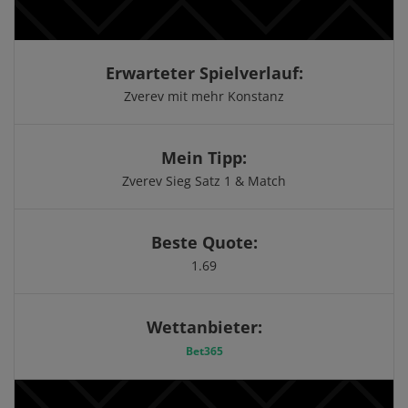
Erwarteter Spielverlauf:
Zverev mit mehr Konstanz
Mein Tipp:
Zverev Sieg Satz 1 & Match
Beste Quote:
1.69
Wettanbieter:
Bet365