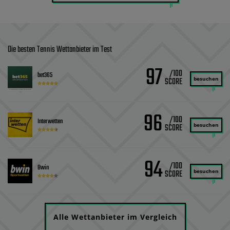
Die besten Tennis Wettanbieter im Test
97
/100
bet365
besuchen
96
/100
Interwetten
besuchen
94
/100
Bwin
besuchen
Alle Wettanbieter im Vergleich