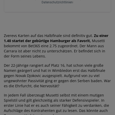
Datenschutzrichtlinien
!
Zverevs Karten auf das Halbfinale sind definitiv gut.
Zu einer
1.40 startet der gebürtige Hamburger als Favorit,
Musetti
bekommt von Bet365 eine 2.75 zugeordnet. Der Mann aus
Carrara ist aber nicht zu unterschätzen. Er befindet sich in
der Form seines Lebens.
Der 22-Jährige rangiert auf Platz 16, hat schon viele große
Namen geärgert und hat in Wimbledon erst das Halbfinale
gegen Novak Djokovic ausgespielt. Aufgrund von zu viel
ungewohnter Passivität ging er gegen den Serben baden. War
es die Ehrfurcht, die Nervosität?
In jedem Fall überzeugt Musetti selbst mit einem mutigen
Spielstil und gilt gleichzeitig als starker Defensivspieler. In
erster Linie hat er es auch seiner Fähigkeit zu verdanken, die
Aufschläge des Kontrahenten gut zu lesen. Das könnte auch