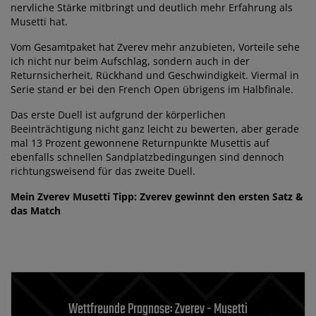
nervliche Stärke mitbringt und deutlich mehr Erfahrung als
Musetti hat.
Vom Gesamtpaket hat Zverev mehr anzubieten, Vorteile sehe
ich nicht nur beim Aufschlag, sondern auch in der
Returnsicherheit, Rückhand und Geschwindigkeit. Viermal in
Serie stand er bei den French Open übrigens im Halbfinale.
Das erste Duell ist aufgrund der körperlichen
Beeinträchtigung nicht ganz leicht zu bewerten, aber gerade
mal 13 Prozent gewonnene Returnpunkte Musettis auf
ebenfalls schnellen Sandplatzbedingungen sind dennoch
richtungsweisend für das zweite Duell.
Mein Zverev Musetti Tipp: Zverev gewinnt den ersten Satz &
das Match
Wettfreunde Prognose: Zverev - Musetti