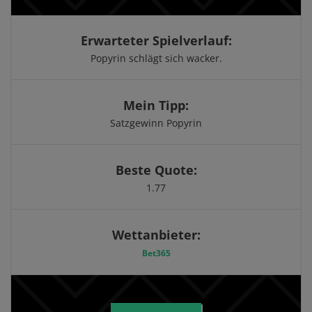
Erwarteter Spielverlauf:
Popyrin schlägt sich wacker.
Mein Tipp:
Satzgewinn Popyrin
Beste Quote:
1.77
Wettanbieter:
Bet365