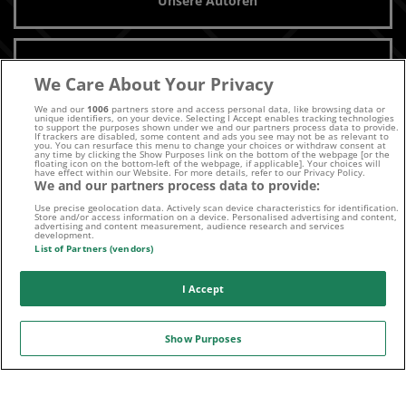
Unsere Autoren
Archiv
We Care About Your Privacy
We and our
1006
partners store and access personal data, like browsing data or
unique identifiers, on your device. Selecting I Accept enables tracking technologies
to support the purposes shown under we and our partners process data to provide.
If trackers are disabled, some content and ads you see may not be as relevant to
Kontaktiere uns noch heute!
you. You can resurface this menu to change your choices or withdraw consent at
any time by clicking the Show Purposes link on the bottom of the webpage [or the
floating icon on the bottom-left of the webpage, if applicable]. Your choices will
have effect within our Website. For more details, refer to our Privacy Policy.
We and our partners process data to provide:
Use precise geolocation data. Actively scan device characteristics for identification.
Store and/or access information on a device. Personalised advertising and content,
advertising and content measurement, audience research and services
development.
E-MAIL
List of Partners (vendors)
I Accept
Show Purposes
Folge uns auf: