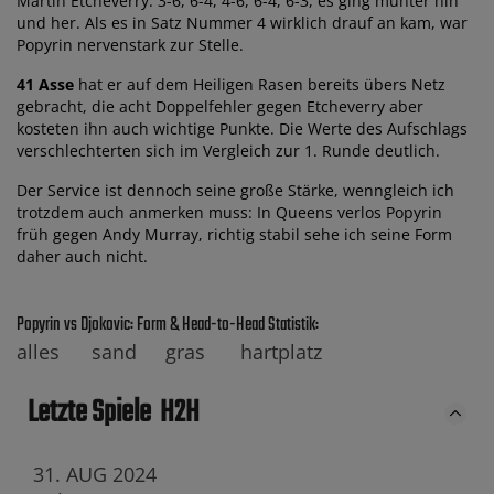
Martin Etcheverry. 3-6, 6-4, 4-6, 6-4, 6-3, es ging munter hin
und her. Als es in Satz Nummer 4 wirklich drauf an kam, war
Popyrin nervenstark zur Stelle.
41 Asse
hat er auf dem Heiligen Rasen bereits übers Netz
gebracht, die acht Doppelfehler gegen Etcheverry aber
kosteten ihn auch wichtige Punkte. Die Werte des Aufschlags
verschlechterten sich im Vergleich zur 1. Runde deutlich.
Der Service ist dennoch seine große Stärke, wenngleich ich
trotzdem auch anmerken muss: In Queens verlos Popyrin
früh gegen Andy Murray, richtig stabil sehe ich seine Form
daher auch nicht.
Popyrin vs Djokovic: Form & Head-to-Head Statistik:
alles
sand
gras
hartplatz
Letzte Spiele
H2H
31. AUG 2024