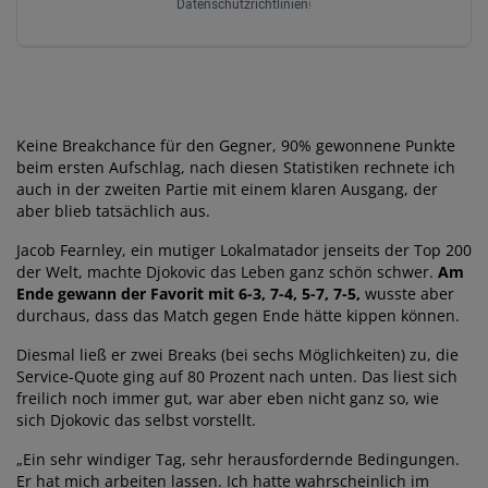
Datenschutzrichtlinien
!
Keine Breakchance für den Gegner, 90% gewonnene Punkte
beim ersten Aufschlag, nach diesen Statistiken rechnete ich
auch in der zweiten Partie mit einem klaren Ausgang, der
aber blieb tatsächlich aus.
Jacob Fearnley, ein mutiger Lokalmatador jenseits der Top 200
der Welt, machte Djokovic das Leben ganz schön schwer.
Am
Ende gewann der Favorit mit 6-3, 7-4, 5-7, 7-5,
wusste aber
durchaus, dass das Match gegen Ende hätte kippen können.
Diesmal ließ er zwei Breaks (bei sechs Möglichkeiten) zu, die
Service-Quote ging auf 80 Prozent nach unten. Das liest sich
freilich noch immer gut, war aber eben nicht ganz so, wie
sich Djokovic das selbst vorstellt.
„Ein sehr windiger Tag, sehr herausfordernde Bedingungen.
Er hat mich arbeiten lassen. Ich hatte wahrscheinlich im