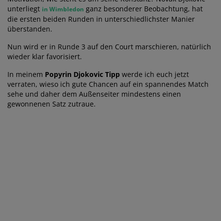
unterliegt
ganz besonderer Beobachtung, hat
in Wimbledon
die ersten beiden Runden in unterschiedlichster Manier
überstanden.
Nun wird er in Runde 3 auf den Court marschieren, natürlich
wieder klar favorisiert.
In meinem
Popyrin Djokovic Tipp
werde ich euch jetzt
verraten, wieso ich gute Chancen auf ein spannendes Match
sehe und daher dem Außenseiter mindestens einen
gewonnenen Satz zutraue.