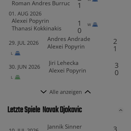
Roman Andres Burruchaga
1
01. AUG 2026
Alexei Popyrin
1
W
Thanasi Kokkinakis
0
Andres Andrade
2
29. JUL 2026
Alexei Popyrin
1
L
Jiri Lehecka
3
30. JUN 2026
Alexei Popyrin
0
L
Alle anzeigen
Letzte Spiele
Novak Djokovic
Jannik Sinner
3
10. JUL 2026