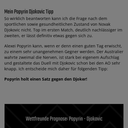
Mein Popyrin Djokovic Tipp
So wirklich beantworten kann ich die Frage nach dem
sportlichen sowie gesundheitlichen Zustand von Novak
Djokovic nicht. Top im ersten Match, deutlich nachlässiger im
zweiten, er lässt definitiv etwas gegen sich zu.
Alexei Popyrin kann, wenn er denn einen guten Tag erwischt,
zu einem sehr unangenehmen Gegner werden. Der Australier
wahrte zweimal die Nerven, ist stark bei eigenem Aufschlag
und gestaltete das Duell mit Djokovic schon bei den AO sehr
knapp. Ich entscheide mich daher für folgenden Tipp:
Popyrin holt einen Satz gegen den Djoker!
Wettfreunde Prognose: Popyrin - Djokovic