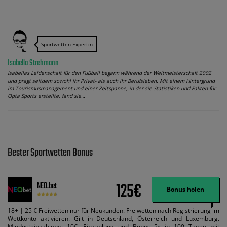
Sportwetten-Expertin
Isabella Strehmann
Isabellas Leidenschaft für den Fußball begann während der Weltmeisterschaft 2002
und prägt seitdem sowohl ihr Privat- als auch ihr Berufsleben. Mit einem Hintergrund
im Tourismusmanagement und einer Zeitspanne, in der sie Statistiken und Fakten für
Opta Sports erstellte, fand sie…
Bester Sportwetten Bonus
125€
NEO.bet
Bonus holen
18+ | 25 € Freiwetten nur für Neukunden. Freiwetten nach Registrierung im
Wettkonto aktivieren. Gilt in Deutschland, Österreich und Luxemburg.
Mindesteinzahlung: 10€. Einzahlung und Bonus 5x in 100 Tagen mit