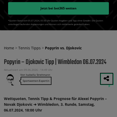
Jetzt bei
bet365
wetten
*Quoten Stand vom 05.07.2024‚ 05⁚00 Uhr Quoten Angaben und Tipp ohne Gewähr. Die Quoten
unterliegen laufenden Anpassungen und können sich mittlerweile geändert haben.
Home
>
Tennis Tipps
>
Popyrin vs. Djokovic
Popyrin – Djokovic Tipp | Wimbledon 06.07.2024
Aktualisiert am 09.06.2026 - 14:49 Uhr
Von Isabella Strehmann
Sportwetten-Expertin
Wettquoten, Tennis Tipp & Prognose für Alexei Popyrin –
Novak Djokovic ➔ Wimbledon, 3. Runde, Samstag,
06.07.2024, 18:00 Uhr