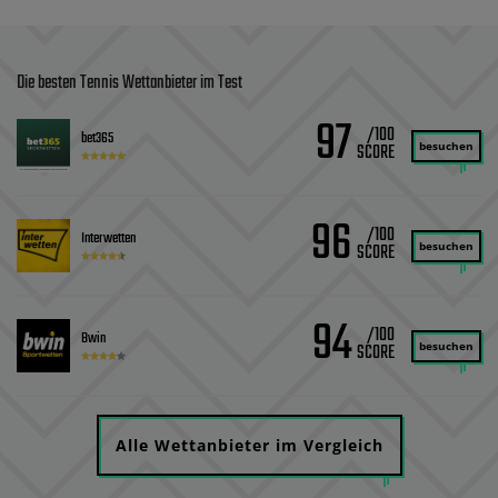
Die besten Tennis Wettanbieter im Test
97
/100
bet365
besuchen
96
/100
Interwetten
besuchen
94
/100
Bwin
besuchen
Alle Wettanbieter im Vergleich