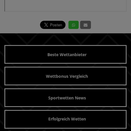
Beste Wettanbieter
Wettbonus Vergleich
Sportwetten News
Erfolgreich Wetten