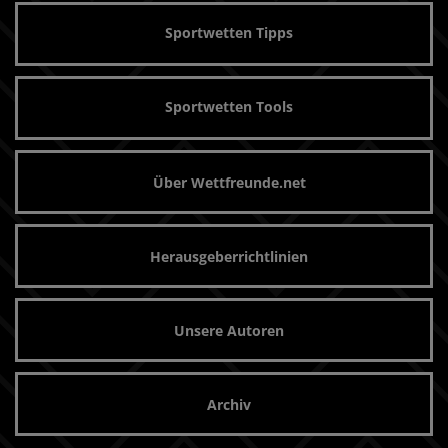
Sportwetten Tipps
Sportwetten Tools
Über Wettfreunde.net
Herausgeberrichtlinien
Unsere Autoren
Archiv