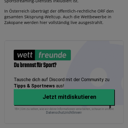
Sportstreaming-Dienstes inkludiert ist.
In Österreich überträgt der öffentlich-rechtliche ORF den
gesamten Skisprung-Weltcup. Auch die Wettbewerbe in
Zakopane werden hier vollständig live ausgestrahlt.
Du brennst für Sport?
Tausche dich auf Discord mit der Community zu
Tipps & Sportnews
aus!
Jetzt mitdiskutieren
18+ | Um zu sehen, wie wir deine Informationen verarbeiten, schaue in unsere
Datenschutzrichtlinien
!