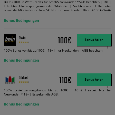
Bis zu 100€ in Wett-Credits für bet365 Neukunden *AGB beachten | 18+ |
Erlaubtes Glücksspiel gemäß der White-List | Suchtrisiken | Hilfe unter
buwei.de. Mindesteinzahlung 5€. Nur für neue Kunden. Bis zu €100 in Wett-
Credits. Melden Sie sich an, zahlen Sie €5 oder mehr auf Ihr bet365-Konto
ein und wir geben Ihnen die entsprechende qualifizierende Einzahlung in
Bonus Bedingungen
Wett-Credits, wenn Sie qualifizierende Wetten im gleichen Wert platzieren
und diese abgerechnet werden. Mindestquoten, Wett- und
Zahlungsmethoden-Ausnahmen gelten. Gewinne schließen den Einsatz von
Wett-Credits aus. Es gelten die AGB, Zeitlimits und Ausnahmen. Der Bonus-
100€
Bwin
Code VIPANGEBOT kann während der Anmeldung benutzt werden, jedoch
Bonus holen
ändert dies den Angebotsbetrag in keinster Weise.
100% Bonus von bis zu 100€ | 18+ | nur Neukunden | AGB beachten
Bonus Bedingungen
110€
Oddset
Bonus holen
100% Ersteinzahlungsbonus bis zu 100€ + 10 € Freebet. Nur für
Neukunden * 18+ | Es gelten die AGB.
Bonus Bedingungen