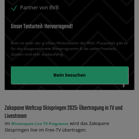
Partner von BVB
Unser Testurteil: Hervorragend!
Bwin ist einer der größten Wettanbieter der Welt. Pluspunkte gibt es
für das ausgezeichnete Wettprogramm & die vielen Freebets.
Quoten sind eher ausbaufähig.
Bwin
besuchen
Zakopane Weltcup Skispringen 2025: Übertragung in TV und
Livestream
Im
wird das Zakopane
Wintersport Live TV-Programm
Skispringen live im Free-TV übertragen.