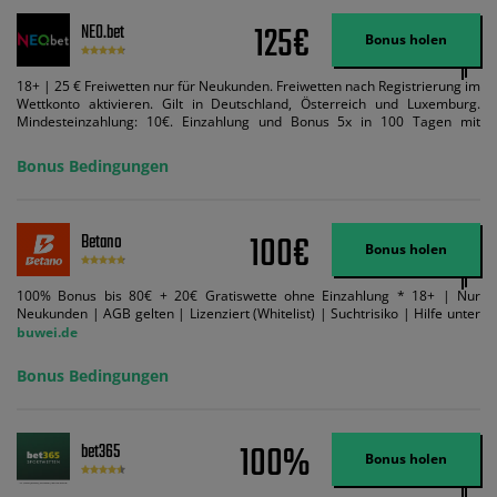
125€
NEO.bet
Bonus holen
18+ | 25 € Freiwetten nur für Neukunden. Freiwetten nach Registrierung im
Wettkonto aktivieren. Gilt in Deutschland, Österreich und Luxemburg.
Mindesteinzahlung: 10€. Einzahlung und Bonus 5x in 100 Tagen mit
Mindestquote 1,5 umsetzen. Maximaler Umsatz: Bonusbetrag pro Wette.
Bedingungen können geändert werden. AGB gelten. Lizenziert; Hilfe bei
Bonus Bedingungen
Suchtrisiken: buwei.de.
100€
Betano
Bonus holen
100% Bonus bis 80€ + 20€ Gratiswette ohne Einzahlung * 18+ | Nur
Neukunden | AGB gelten | Lizenziert (Whitelist) | Suchtrisiko | Hilfe unter
buwei.de
Bonus Bedingungen
100%
bet365
Bonus holen