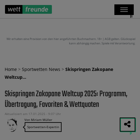
Wir erhalten eine Provision von den hier angeführten Buchmachern. 18+ | AGB gelten. Glücksspiel
kann abhängig machen. Spiele mit Verantwortung.
Home
>
Sportwetten News
>
Skispringen Zakopane
Weltcup…
Skispringen Zakopane Weltcup 2025: Programm,
Übertragung, Favoriten & Wettquoten
Aktualisiert am 17.01.2025 - 9:07 Uhr
Von Miriam Müller
Sportwetten-Expertin