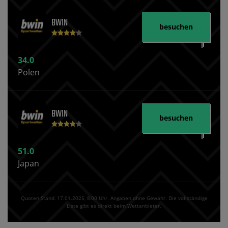
BWIN
besuchen
34.0
Polen
BWIN
besuchen
51.0
Japan
Quoten Stand⁚ 17.01.2025‚ 8⁚00 Uhr. Angaben ohne Gewähr. Die vollständige
Liste gibt es direkt beim Wettanbieter.