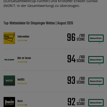
(SUI/Gesamtweltcup-Fünfter) und Kristoffer Eriksen Sundal
(NOR/7. in der Gesamtwertung) zu überzeugen.
Top-Wettanbieter für Skispringen Wetten | August 2026
96
/100
Interwetten
besuchen
94
/100
Bet-at-home
besuchen
93
/100
bet365
besuchen
92
/100
Bwin
besuchen